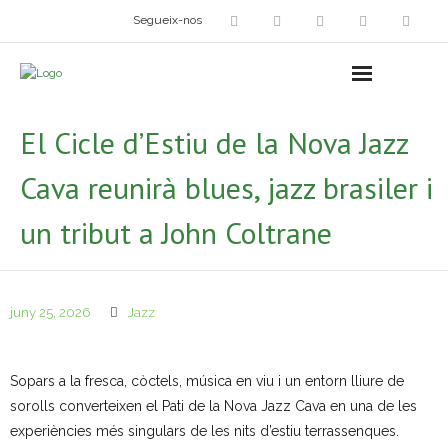
Segueix-nos
Arts plàstiques
- Grup d’Artistes Plàstics i Visuals
El Cicle d’Estiu de la Nova Jazz
- Exposicions
Cava reunirà blues, jazz brasiler i
- Fira del Dibuix
un tribut a John Coltrane
- Taller dels Amics Menuts
- Espai Niu – Residències artístiques
juny 25, 2026
Jazz
Grup Fotogràfic
Sopars a la fresca, còctels, música en viu i un entorn lliure de
Cine-Club
sorolls converteixen el Pati de la Nova Jazz Cava en una de les
experiències més singulars de les nits d’estiu terrassenques.
Grup de Teatre