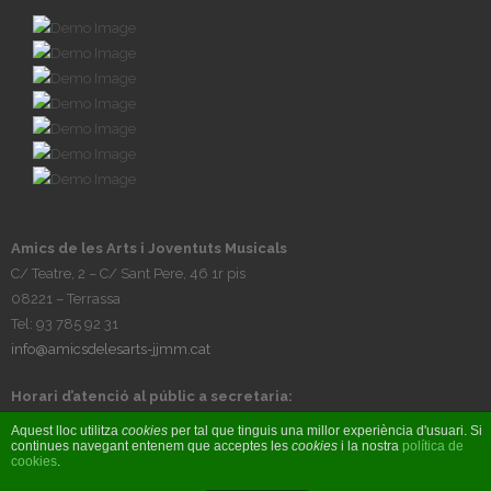
Amics de les Arts i Joventuts Musicals
C/ Teatre, 2 – C/ Sant Pere, 46 1r pis
08221 – Terrassa
Tel: 93 785 92 31
info@amicsdelesarts-jjmm.cat
Horari d’atenció al públic a secretaria:
Tardes, de dilluns a divendres, de 17h a 20h
Aquest lloc utilitza
cookies
per tal que tinguis una millor experiència d'usuari. Si
continues navegant entenem que acceptes les
cookies
i la nostra
política de
cookies
.
© Amics de les Arts i Joventuts Musicals 2017 - Fet per
BIOBIZ S&C