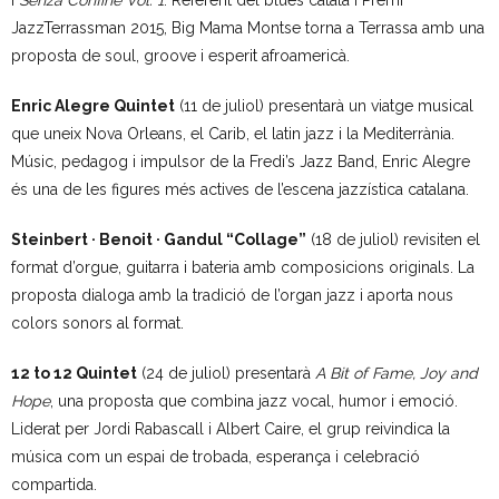
i
Senza Confine Vol. 1
. Referent del blues català i Premi
JazzTerrassman 2015, Big Mama Montse torna a Terrassa amb una
- Mirall de Glaç
proposta de soul, groove i esperit afroamericà.
- Grup d’Opinió
Enric Alegre Quintet
(11 de juliol) presentarà un viatge musical
que uneix Nova Orleans, el Carib, el latin jazz i la Mediterrània.
- Escola de Literatura de Terrassa
Músic, pedagog i impulsor de la Fredi’s Jazz Band, Enric Alegre
és una de les figures més actives de l’escena jazzística catalana.
- Laboratori Creatiu
Steinbert · Benoit · Gandul “Collage”
(18 de juliol) revisiten el
format d’orgue, guitarra i bateria amb composicions originals. La
proposta dialoga amb la tradició de l’organ jazz i aporta nous
colors sonors al format.
12 to 12 Quintet
(24 de juliol) presentarà
A Bit of Fame, Joy and
Hope
, una proposta que combina jazz vocal, humor i emoció.
Liderat per Jordi Rabascall i Albert Caire, el grup reivindica la
música com un espai de trobada, esperança i celebració
compartida.