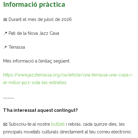
Informació pràctica
📅 Durant el mes de juliol de 2026
📍 Pati de la Nova Jazz Cava
📌 Terrassa
Més informació a l’enllaç següent.
https://www.jazzterrassa.org/ca/article/una-terrassa-una-copa-i-
el-millor-jazz-sota-les-estrelles
_____
T’ha interessat aquest contingut?
📧 Subscriu-te al nostre
butlletí
i rebràs, cada quinze dies, les
principals novetats culturals directament al teu correu electrònic.