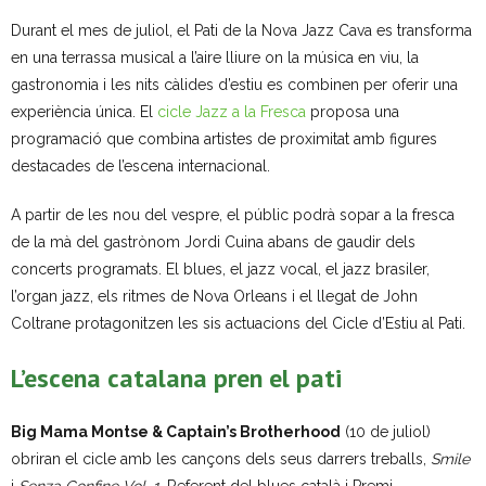
Durant el mes de juliol, el Pati de la Nova Jazz Cava es transforma
- Muntatges presentats
en una terrassa musical a l’aire lliure on la música en viu, la
Jazz Terrassa
gastronomia i les nits càlides d’estiu es combinen per oferir una
experiència única. El
cicle Jazz a la Fresca
proposa una
- Nova Jazz Cava
programació que combina artistes de proximitat amb figures
destacades de l’escena internacional.
- Festival Jazz Terrassa
A partir de les nou del vespre, el públic podrà sopar a la fresca
Música clàssica i coral
de la mà del gastrònom Jordi Cuina abans de gaudir dels
concerts programats. El blues, el jazz vocal, el jazz brasiler,
- Cor Montserrat
l’organ jazz, els ritmes de Nova Orleans i el llegat de John
Coltrane protagonitzen les sis actuacions del Cicle d’Estiu al Pati.
- Coral Ohana
L’escena catalana pren el pati
- Concerts
- Concurs Montserrat Alavedra
Big Mama Montse & Captain’s Brotherhood
(10 de juliol)
obriran el cicle amb les cançons dels seus darrers treballs,
Smile
Literatura i debat