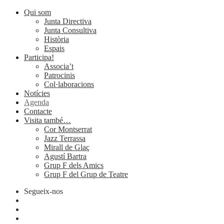
Qui som
Junta Directiva
Junta Consultiva
Història
Espais
Participa!
Associa’t
Patrocinis
Col·laboracions
Notícies
Agenda
Contacte
Visita també…
Cor Montserrat
Jazz Terrassa
Mirall de Glaç
Agustí Bartra
Grup F dels Amics
Grup F del Grup de Teatre
Segueix-nos