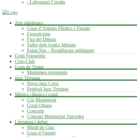
- Laboratori Creatiu
Arts plàstiques
Grup d’Artistes Plàstics i Visuals
Exposicions
Fira del Dibuix
Taller dels Amics Menuts
Espai Niu – Residències artístiques
Grup Fotogràfic
Cine-Club
Grup de Teatre
Muntatges presentats
Jazz Terrassa
Nova Jazz Cava
Festival Jazz Terrassa
Música clàssica i coral
Cor Montserrat
Coral Ohana
Concerts
Concurs Montserrat Alavedra
Literatura i debat
Mirall de Glaç
Grup d’Opinió