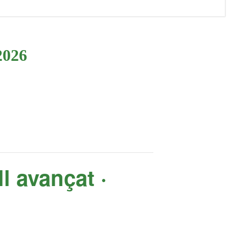
2026
ll avançat ·