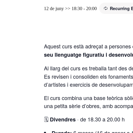
Recurring
12 de juny >> 18:30
-
20:00
Aquest curs està adreçat a persones 
seu llenguatge figuratiu i desenvo
Al llarg del curs es treballa tant de
Es revisen i consoliden els fonaments 
d’artistes i exercicis de desenvolupam
El curs combina una base teòrica sòl
una petita sèrie d’obres, amb acompany
🗓️
· de 18.30 a 20.00 h
Divendres
6 mesos (16 de gener a 1
Durada: