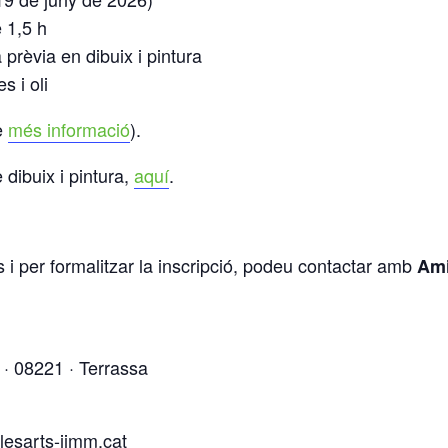
 1,5 h
rèvia en dibuix i pintura
s i oli
e
més informació
).
dibuix i pintura,
aquí
.
 i per formalitzar la inscripció, podeu contactar amb
Ami
s · 08221 · Terrassa
esarts-jjmm.cat