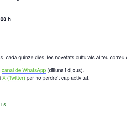
.00 h
s, cada quinze dies, les novetats culturals al teu correu 
e
canal de WhatsApp
(dilluns i dijous).
i
X (Twitter)
per no perdre’t cap activitat.
ELS