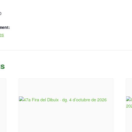
0
ment:
ues
ts