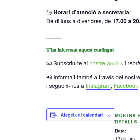
🕒
Horari d’atenció a secretaria:
De dilluns a divendres, de
17.00 a 20
_____
𝐓’𝐡𝐚 𝐢𝐧𝐭𝐞𝐫𝐞𝐬𝐬𝐚𝐭 𝐚𝐪𝐮𝐞𝐬𝐭 𝐜𝐨𝐧𝐭𝐢𝐧𝐠𝐮𝐭
📧 Subscriu-te al
nostre
i rebrà
𝐵𝑢𝑡𝑙𝑙𝑒𝑡𝑖́
📲 Informa’t també a través del nostr
i segueix-nos a
Instagram
,
Facebook
Afegeix al calendari
MOSTRA 
DETALLS
Data:
12 de juny