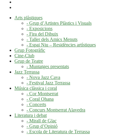
Arts plàstiques
- Grup d’Artistes Plàstics i Visuals
- Exposicions
- Fira del Dibuix
- Taller dels Amics Menuts
- Espai Niu – Residències artístiques
Grup Fotogràfic
Cine-Club
Grup de Teatre
- Muntatges presentats
Jazz Terrassa
- Nova Jazz Cava
- Festival Jazz Terrassa
Música clàssica i coral
- Cor Montserrat
- Coral Ohana
- Concerts
- Concurs Montserrat Alavedra
Literatura i debat
- Mirall de Glaç
- Grup d’Opinió
- Escola de Literatura de Terrassa