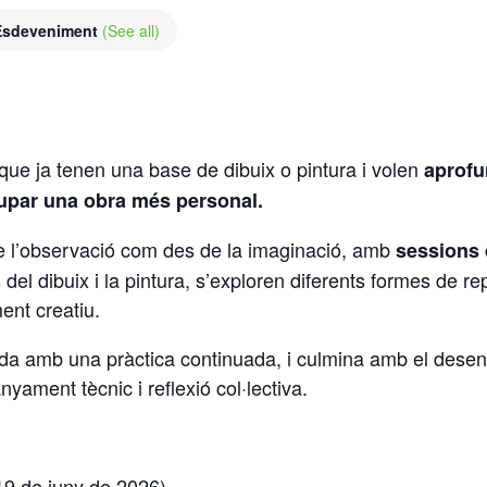
 Esdeveniment
(See all)
que ja tenen una base de dibuix o pintura i volen
aprofu
lupar una obra més personal.
s de l’observació com des de la imaginació, amb
sessions d
del dibuix i la pintura, s’exploren diferents formes de re
ent creatiu.
ida amb una pràctica continuada, i culmina amb el dese
ament tècnic i reflexió col·lectiva.
9 de juny de 2026)