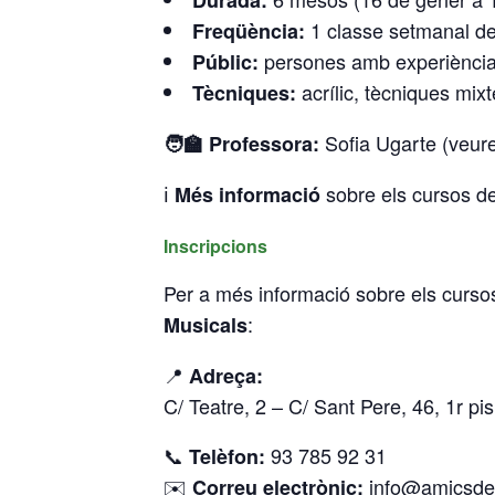
1 classe setmanal de
Freqüència:
persones amb experiència p
Públic:
acrílic, tècniques mixte
Tècniques:
Sofia Ugarte (veur
🧑‍🏫 Professora:
ℹ️
sobre els cursos de 
Més informació
Inscripcions
Per a més informació sobre els cursos
:
Musicals
📍
Adreça:
C/ Teatre, 2 – C/ Sant Pere, 46, 1r pi
📞
93 785 92 31
Telèfon:
✉️
info@amicsdel
Correu electrònic: