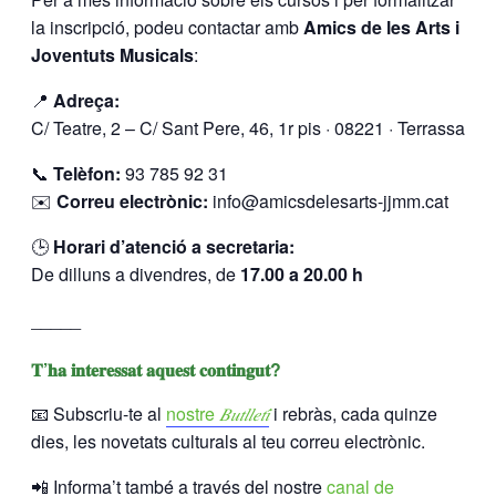
la inscripció, podeu contactar amb
Amics de les Arts i
Joventuts Musicals
:
📍
Adreça:
C/ Teatre, 2 – C/ Sant Pere, 46, 1r pis · 08221 · Terrassa
📞
Telèfon:
93 785 92 31
✉️
Correu electrònic:
info@amicsdelesarts-jjmm.cat
🕒
Horari d’atenció a secretaria:
De dilluns a divendres, de
17.00 a 20.00 h
_____
𝐓’𝐡𝐚 𝐢𝐧𝐭𝐞𝐫𝐞𝐬𝐬𝐚𝐭 𝐚𝐪𝐮𝐞𝐬𝐭 𝐜𝐨𝐧𝐭𝐢𝐧𝐠𝐮𝐭?
📧 Subscriu-te al
nostre
𝐵𝑢𝑡𝑙𝑙𝑒𝑡𝑖́
i rebràs, cada quinze
dies, les novetats culturals al teu correu electrònic.
📲 Informa’t també a través del nostre
canal de