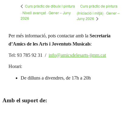
Curs pràctic de pintura
Curs pràctic de dibuix i pintura
· Nivell avançat · Gener – Juny
(Iniciació i mitjà) · Gener –
2026
Juny 2026
Per més informació, pots contactar amb la
Secretaria
d’Amics de les Arts i Joventuts Musicals
:
Tel: 93 785 92 31 /
info@amicsdelesarts-jjmm.cat
Horari:
De dilluns a divendres, de 17h a 20h
Amb el suport de: