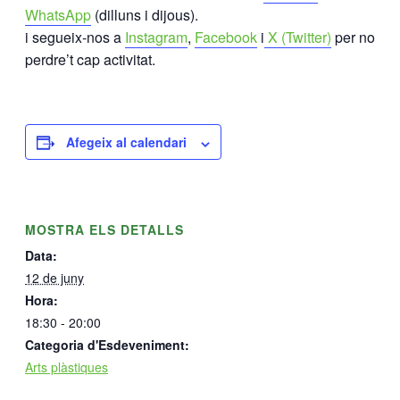
WhatsApp
(dilluns i dijous).
i segueix-nos a
Instagram
,
Facebook
i
X (Twitter)
per no
perdre’t cap activitat.
Afegeix al calendari
MOSTRA ELS DETALLS
Data:
12 de juny
Hora:
18:30 - 20:00
Categoria d'Esdeveniment:
Arts plàstiques