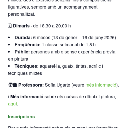
figuratives, sempre amb un acompanyament
personalitzat.
🗓️
Dimarts
· de 18.30 a 20.00 h
Durada:
6 mesos (13 de gener – 16 de juny 2026)
Freqüència:
1 classe setmanal de 1,5 h
Públic:
persones amb o sense experiència prèvia
en pintura
Tècniques:
aquarel·la, guaix, tintes, acrílic i
tècniques mixtes
🧑‍🏫 Professora:
Sofia Ugarte (veure
més informació
).
ℹ️
Més informació
sobre els cursos de dibuix i pintura,
aquí
.
Inscripcions
Per a més informació sobre els cursos i per formalitzar