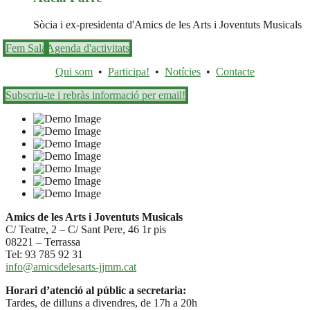
Sòcia i ex-presidenta d'Amics de les Arts i Joventuts Musicals
Fem Sala
Agenda d'activitats
Qui som
•
Participa!
•
Notícies
•
Contacte
Subscriu-te i rebràs informació per email!
Amics de les Arts i Joventuts Musicals
C/ Teatre, 2 – C/ Sant Pere, 46 1r pis
08221 – Terrassa
Tel: 93 785 92 31
info@amicsdelesarts-jjmm.cat
Horari d’atenció al públic a secretaria:
Tardes, de dilluns a divendres, de 17h a 20h