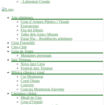
- Laboratori Creatiu
Arts plàstiques
Grup d’Artistes Plàstics i Visuals
Exposicions
Fira del Dibuix
Taller dels Amics Menuts
Espai Niu – Residències artístiques
Grup Fotogràfic
Cine-Club
Grup de Teatre
Muntatges presentats
Jazz Terrassa
Nova Jazz Cava
Festival Jazz Terrassa
Música clàssica i coral
Cor Montserrat
Coral Ohana
Concerts
Concurs Montserrat Alavedra
Literatura i debat
Mirall de Glaç
Grup d’Opinió