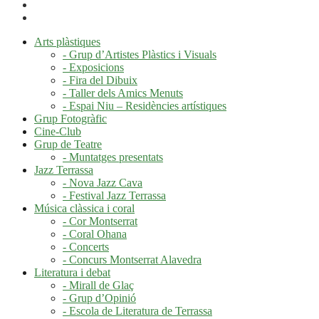
Arts plàstiques
- Grup d’Artistes Plàstics i Visuals
- Exposicions
- Fira del Dibuix
- Taller dels Amics Menuts
- Espai Niu – Residències artístiques
Grup Fotogràfic
Cine-Club
Grup de Teatre
- Muntatges presentats
Jazz Terrassa
- Nova Jazz Cava
- Festival Jazz Terrassa
Música clàssica i coral
- Cor Montserrat
- Coral Ohana
- Concerts
- Concurs Montserrat Alavedra
Literatura i debat
- Mirall de Glaç
- Grup d’Opinió
- Escola de Literatura de Terrassa