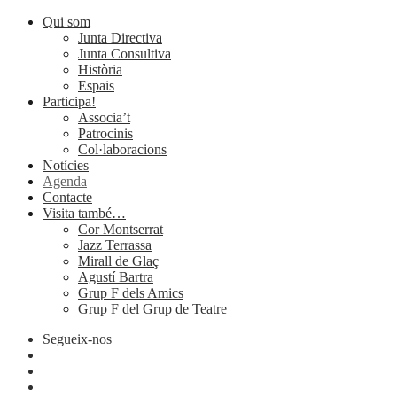
Qui som
Junta Directiva
Junta Consultiva
Història
Espais
Participa!
Associa’t
Patrocinis
Col·laboracions
Notícies
Agenda
Contacte
Visita també…
Cor Montserrat
Jazz Terrassa
Mirall de Glaç
Agustí Bartra
Grup F dels Amics
Grup F del Grup de Teatre
Segueix-nos