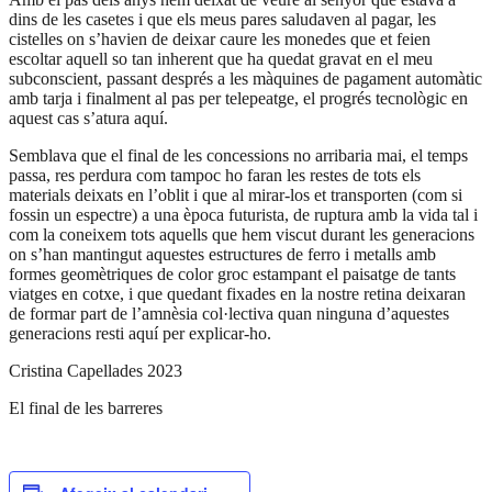
dins de les casetes i que els meus pares saludaven al pagar, les
cistelles on s’havien de deixar caure les monedes que et feien
escoltar aquell so tan inherent que ha quedat gravat en el meu
subconscient, passant després a les màquines de pagament automàtic
amb tarja i finalment al pas per telepeatge, el progrés tecnològic en
aquest cas s’atura aquí.
Semblava que el final de les concessions no arribaria mai, el temps
passa, res perdura com tampoc ho faran les restes de tots els
materials deixats en l’oblit i que al mirar-los et transporten (com si
fossin un espectre) a una època futurista, de ruptura amb la vida tal i
com la coneixem tots aquells que hem viscut durant les generacions
on s’han mantingut aquestes estructures de ferro i metalls amb
formes geomètriques de color groc estampant el paisatge de tants
viatges en cotxe, i que quedant fixades en la nostre retina deixaran
de formar part de l’amnèsia col·lectiva quan ninguna d’aquestes
generacions resti aquí per explicar-ho.
Cristina Capellades 2023
El final de les barreres