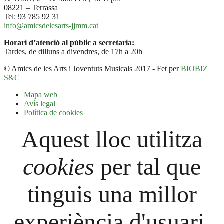
08221 – Terrassa
Tel: 93 785 92 31
info@amicsdelesarts-jjmm.cat
Horari d’atenció al públic a secretaria:
Tardes, de dilluns a divendres, de 17h a 20h
© Amics de les Arts i Joventuts Musicals 2017 - Fet per
BIOBIZ
S&C
Mapa web
Avís legal
Política de cookies
Aquest lloc utilitza
cookies
per tal que
tinguis una millor
experiència d'usuari.