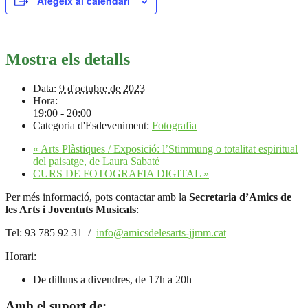
Afegeix al calendari
Mostra els detalls
Data:
9 d'octubre de 2023
Hora:
19:00 - 20:00
Categoria d'Esdeveniment:
Fotografia
«
Arts Plàstiques / Exposició: l’Stimmung o totalitat espiritual
del paisatge, de Laura Sabaté
CURS DE FOTOGRAFIA DIGITAL
»
Per més informació, pots contactar amb la
Secretaria d’Amics de
les Arts i Joventuts Musicals
:
Tel: 93 785 92 31 /
info@amicsdelesarts-jjmm.cat
Horari:
De dilluns a divendres, de 17h a 20h
Amb el suport de: