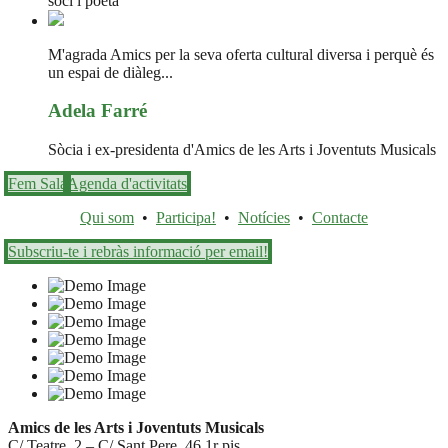
soci i poeta
M'agrada Amics per la seva oferta cultural diversa i perquè és
un espai de diàleg...
Adela Farré
Sòcia i ex-presidenta d'Amics de les Arts i Joventuts Musicals
Fem Sala
Agenda d'activitats
Qui som
•
Participa!
•
Notícies
•
Contacte
Subscriu-te i rebràs informació per email!
Amics de les Arts i Joventuts Musicals
C/ Teatre, 2 – C/ Sant Pere, 46 1r pis