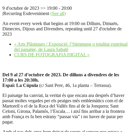
9 d'octubre de 2023 >> 19:00
-
20:00
|
Recurring Esdeveniment
(See all)
An event every week that begins at 19:00 on Dilluns, Dimarts,
Dimecres, Dijous and Divendres, repeating until 27 d'octubre de
2023
«
Arts Plàstiques / Exposició: l’Stimmung o totalitat espiritual
del paisatge, de Laura Sabaté
CURS DE FOTOGRAFIA DIGITAL
»
Del 9 al 27 d’octubre de 2023. De dilluns a divendres de les
17:00 a les 20:30h.
Espai: La Cúpula
(c/ Sant Pere, 46, 1a planta – Terrassa).
El paisatge ha canviat, la veritat és que encara ara després d’haver
passat moltes vegades per els peatges més emblemàtics com el de
Martorell o el de la Roca del Vallés fins al de la Jonquera; Sant
Celoni, Girona, Palamós, l’Escala… i així fins arribar a la frontera
amb França es fa ben estrany “passar via” i no haver de parar per
pagar.
Amb el pas dels anys hem deixat de veure al senyor que estava a