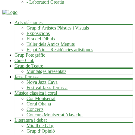
- Laboratori Creatiu
Arts plàstiques
Grup d’Artistes Plàstics i Visuals
Exposicions
Fira del Dibuix
Taller dels Amics Menuts
Espai Niu – Residències artístiques
Grup Fotogràfic
Cine-Club
Grup de Teatre
Muntatges presentats
Jazz Terrassa
Nova Jazz Cava
Festival Jazz Terrassa
Música clàssica i coral
Cor Montserrat
Coral Ohana
Concerts
Concurs Montserrat Alavedra
Literatura i debat
Mirall de Glaç
Grup d’Opinió