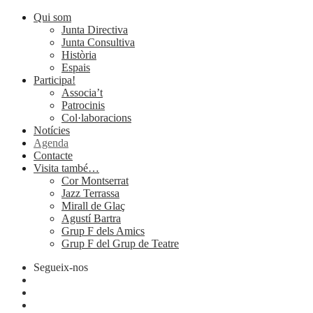
Qui som
Junta Directiva
Junta Consultiva
Història
Espais
Participa!
Associa’t
Patrocinis
Col·laboracions
Notícies
Agenda
Contacte
Visita també…
Cor Montserrat
Jazz Terrassa
Mirall de Glaç
Agustí Bartra
Grup F dels Amics
Grup F del Grup de Teatre
Segueix-nos