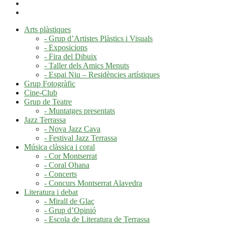
Arts plàstiques
- Grup d’Artistes Plàstics i Visuals
- Exposicions
- Fira del Dibuix
- Taller dels Amics Menuts
- Espai Niu – Residències artístiques
Grup Fotogràfic
Cine-Club
Grup de Teatre
- Muntatges presentats
Jazz Terrassa
- Nova Jazz Cava
- Festival Jazz Terrassa
Música clàssica i coral
- Cor Montserrat
- Coral Ohana
- Concerts
- Concurs Montserrat Alavedra
Literatura i debat
- Mirall de Glaç
- Grup d’Opinió
- Escola de Literatura de Terrassa