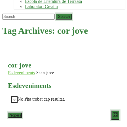
Escola de Literatura de Terrassa
Laboratori Creatiu
Tag Archives:
cor jove
cor jove
cor jove
Esdeveniments
Esdeveniments
No s'ha trobat cap resultat.
Avís
Viste
Nave
Propers
Llista
de
Selecciona
de
una
visua