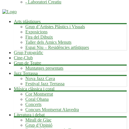
- Laboratori Creatiu
Arts plàstiques
Grup d’Artistes Plàstics i Visuals
Exposicions
Fira del Dibuix
Taller dels Amics Menuts
Espai Niu – Residències artístiques
Grup Fotogràfic
Cine-Club
Grup de Teatre
Muntatges presentats
Jazz Terrassa
Nova Jazz Cava
Festival Jazz Terrassa
Música clàssica i coral
Cor Montserrat
Coral Ohana
Concerts
Concurs Montserrat Alavedra
Literatura i debat
Mirall de Glaç
Grup d’Opinió