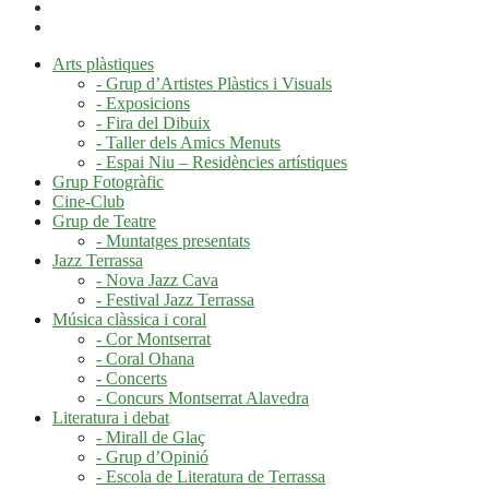
Arts plàstiques
- Grup d’Artistes Plàstics i Visuals
- Exposicions
- Fira del Dibuix
- Taller dels Amics Menuts
- Espai Niu – Residències artístiques
Grup Fotogràfic
Cine-Club
Grup de Teatre
- Muntatges presentats
Jazz Terrassa
- Nova Jazz Cava
- Festival Jazz Terrassa
Música clàssica i coral
- Cor Montserrat
- Coral Ohana
- Concerts
- Concurs Montserrat Alavedra
Literatura i debat
- Mirall de Glaç
- Grup d’Opinió
- Escola de Literatura de Terrassa