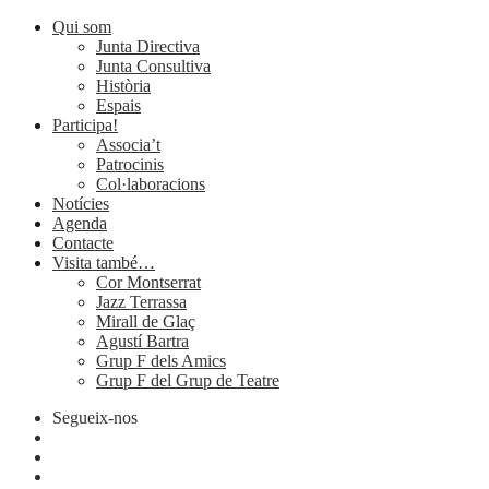
Qui som
Junta Directiva
Junta Consultiva
Història
Espais
Participa!
Associa’t
Patrocinis
Col·laboracions
Notícies
Agenda
Contacte
Visita també…
Cor Montserrat
Jazz Terrassa
Mirall de Glaç
Agustí Bartra
Grup F dels Amics
Grup F del Grup de Teatre
Segueix-nos