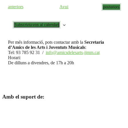
naveg
data.
Esde
Esdeveniments
Avui
anteriors
Esdeveniment
posteriors
Subscriviu-vos al calendari
Per més informació, pots contactar amb la
Secretaria
d’Amics de les Arts i Joventuts Musicals
:
Tel: 93 785 92 31 /
info@amicsdelesarts-jjmm.cat
Horari:
De dilluns a divendres, de 17h a 20h
Amb el suport de: