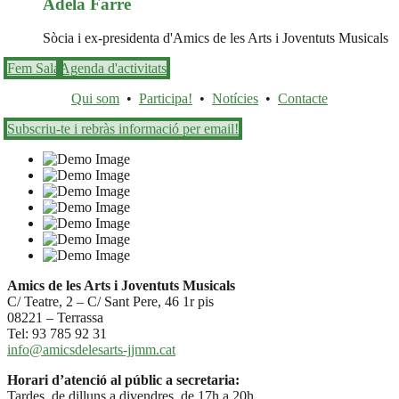
Adela Farré
Sòcia i ex-presidenta d'Amics de les Arts i Joventuts Musicals
Fem Sala
Agenda d'activitats
Qui som
•
Participa!
•
Notícies
•
Contacte
Subscriu-te i rebràs informació per email!
Amics de les Arts i Joventuts Musicals
C/ Teatre, 2 – C/ Sant Pere, 46 1r pis
08221 – Terrassa
Tel: 93 785 92 31
info@amicsdelesarts-jjmm.cat
Horari d’atenció al públic a secretaria:
Tardes, de dilluns a divendres, de 17h a 20h