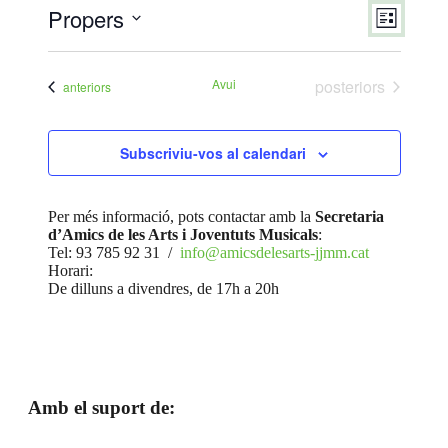
Propers
Vistes
Navegac
Llista
de
de
Selecciona
visualit
una
navegac
Esdeven
data.
Esdeveniments
Avui
posteriors
Esdeveniments
anteriors
Subscriviu-vos al calendari
Per més informació, pots contactar amb la
Secretaria
d’Amics de les Arts i Joventuts Musicals
:
Tel: 93 785 92 31 /
info@amicsdelesarts-jjmm.cat
Horari:
De dilluns a divendres, de 17h a 20h
Amb el suport de: