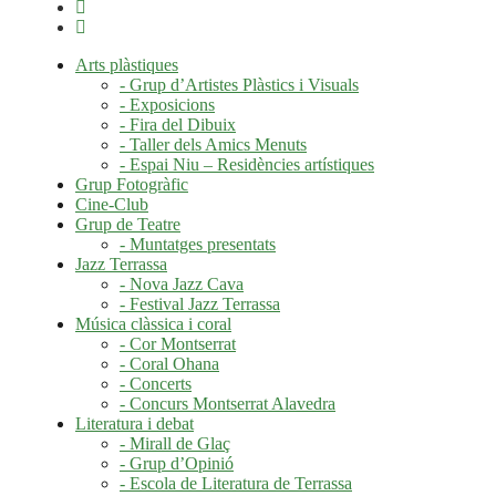
Arts plàstiques
- Grup d’Artistes Plàstics i Visuals
- Exposicions
- Fira del Dibuix
- Taller dels Amics Menuts
- Espai Niu – Residències artístiques
Grup Fotogràfic
Cine-Club
Grup de Teatre
- Muntatges presentats
Jazz Terrassa
- Nova Jazz Cava
- Festival Jazz Terrassa
Música clàssica i coral
- Cor Montserrat
- Coral Ohana
- Concerts
- Concurs Montserrat Alavedra
Literatura i debat
- Mirall de Glaç
- Grup d’Opinió
- Escola de Literatura de Terrassa