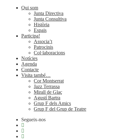
Qui som
Junta Directiva
Junta Consultiva
Història
Espais
Participa!
Associa’t
Patrocinis
Col·laboracions
Notícies
Agenda
Contacte
Visita també…
Cor Montserrat
Jazz Terrassa
Mirall de Glaç
Agustí Bartra
Grup F dels Amics
Grup F del Grup de Teatre
Segueix-nos