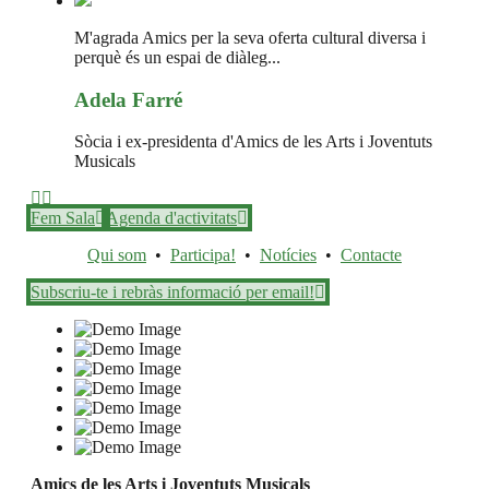
M'agrada Amics per la seva oferta cultural diversa i
perquè és un espai de diàleg...
Adela Farré
Sòcia i ex-presidenta d'Amics de les Arts i Joventuts
Musicals
Fem Sala
Agenda d'activitats
Qui som
•
Participa!
•
Notícies
•
Contacte
Subscriu-te i rebràs informació per email!
Amics de les Arts i Joventuts Musicals