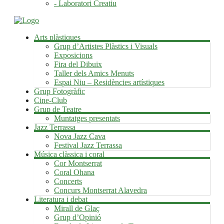
- Laboratori Creatiu
Arts plàstiques
Grup d’Artistes Plàstics i Visuals
Exposicions
Fira del Dibuix
Taller dels Amics Menuts
Espai Niu – Residències artístiques
Grup Fotogràfic
Cine-Club
Grup de Teatre
Muntatges presentats
Jazz Terrassa
Nova Jazz Cava
Festival Jazz Terrassa
Música clàssica i coral
Cor Montserrat
Coral Ohana
Concerts
Concurs Montserrat Alavedra
Literatura i debat
Mirall de Glaç
Grup d’Opinió