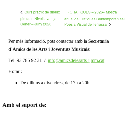
«GRÀFIQUES – 2026» Mostra
Curs pràctic de dibuix i
pintura · Nivell avançat ·
anual de Gràfiques Contemporànies i
Gener – Juny 2026
Poesia Visual de Terrassa
Per més informació, pots contactar amb la
Secretaria
d’Amics de les Arts i Joventuts Musicals
:
Tel: 93 785 92 31 /
info@amicsdelesarts-jjmm.cat
Horari:
De dilluns a divendres, de 17h a 20h
Amb el suport de: