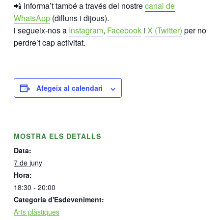
📲 Informa’t també a través del nostre
canal de
WhatsApp
(dilluns i dijous).
i segueix-nos a
Instagram
,
Facebook
i
X (Twitter)
per no
perdre’t cap activitat.
Afegeix al calendari
MOSTRA ELS DETALLS
Data:
7 de juny
Hora:
18:30 - 20:00
Categoria d'Esdeveniment:
Arts plàstiques