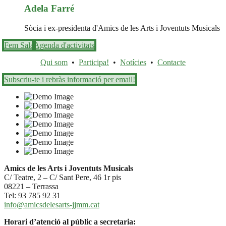
Adela Farré
Sòcia i ex-presidenta d'Amics de les Arts i Joventuts Musicals
Fem Sala
Agenda d'activitats
Qui som
•
Participa!
•
Notícies
•
Contacte
Subscriu-te i rebràs informació per email!
Amics de les Arts i Joventuts Musicals
C/ Teatre, 2 – C/ Sant Pere, 46 1r pis
08221 – Terrassa
Tel: 93 785 92 31
info@amicsdelesarts-jjmm.cat
Horari d’atenció al públic a secretaria: