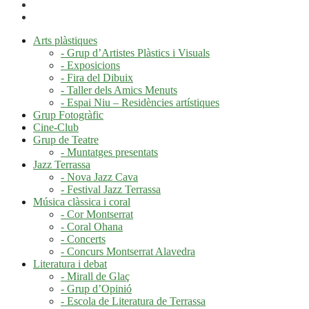
Arts plàstiques
- Grup d’Artistes Plàstics i Visuals
- Exposicions
- Fira del Dibuix
- Taller dels Amics Menuts
- Espai Niu – Residències artístiques
Grup Fotogràfic
Cine-Club
Grup de Teatre
- Muntatges presentats
Jazz Terrassa
- Nova Jazz Cava
- Festival Jazz Terrassa
Música clàssica i coral
- Cor Montserrat
- Coral Ohana
- Concerts
- Concurs Montserrat Alavedra
Literatura i debat
- Mirall de Glaç
- Grup d’Opinió
- Escola de Literatura de Terrassa