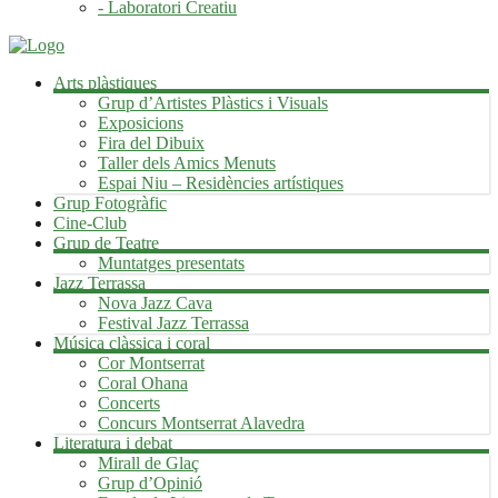
- Laboratori Creatiu
Arts plàstiques
Grup d’Artistes Plàstics i Visuals
Exposicions
Fira del Dibuix
Taller dels Amics Menuts
Espai Niu – Residències artístiques
Grup Fotogràfic
Cine-Club
Grup de Teatre
Muntatges presentats
Jazz Terrassa
Nova Jazz Cava
Festival Jazz Terrassa
Música clàssica i coral
Cor Montserrat
Coral Ohana
Concerts
Concurs Montserrat Alavedra
Literatura i debat
Mirall de Glaç
Grup d’Opinió