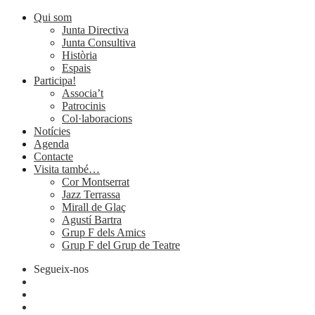
Qui som
Junta Directiva
Junta Consultiva
Història
Espais
Participa!
Associa’t
Patrocinis
Col·laboracions
Notícies
Agenda
Contacte
Visita també…
Cor Montserrat
Jazz Terrassa
Mirall de Glaç
Agustí Bartra
Grup F dels Amics
Grup F del Grup de Teatre
Segueix-nos