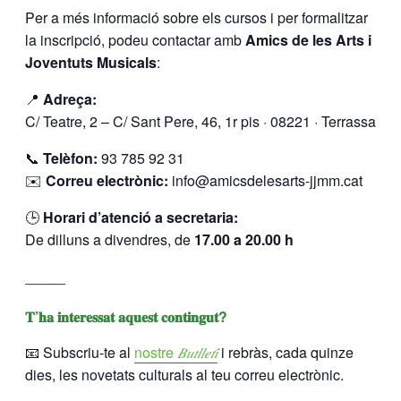
Per a més informació sobre els cursos i per formalitzar
la inscripció, podeu contactar amb
Amics de les Arts i
Joventuts Musicals
:
📍
Adreça:
C/ Teatre, 2 – C/ Sant Pere, 46, 1r pis · 08221 · Terrassa
📞
Telèfon:
93 785 92 31
✉️
Correu electrònic:
info@amicsdelesarts-jjmm.cat
🕒
Horari d’atenció a secretaria:
De dilluns a divendres, de
17.00 a 20.00 h
_____
𝐓’𝐡𝐚 𝐢𝐧𝐭𝐞𝐫𝐞𝐬𝐬𝐚𝐭 𝐚𝐪𝐮𝐞𝐬𝐭 𝐜𝐨𝐧𝐭𝐢𝐧𝐠𝐮𝐭?
📧 Subscriu-te al
nostre
𝐵𝑢𝑡𝑙𝑙𝑒𝑡𝑖́
i rebràs, cada quinze
dies, les novetats culturals al teu correu electrònic.