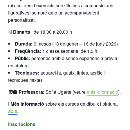
mixtes, des d’exercicis senzills fins a composicions
figuratives, sempre amb un acompanyament
personalitzat.
🗓️
Dimarts
· de 18.30 a 20.00 h
Durada:
6 mesos (13 de gener – 16 de juny 2026)
Freqüència:
1 classe setmanal de 1,5 h
Públic:
persones amb o sense experiència prèvia
en pintura
Tècniques:
aquarel·la, guaix, tintes, acrílic i
tècniques mixtes
🧑‍🏫 Professora:
Sofia Ugarte (veure
més informació
).
ℹ️
Més informació
sobre els cursos de dibuix i pintura,
aquí
.
Inscripcions