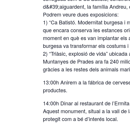
d&#39;aiguardent, la família Andreu, 
Podrem veure dues exposicions:
1) “Ca Batistó. Modernitat burgesa i m
que encara conserva les estances ori
moment en què es van implantar els av
burgesa va transformar els costums i e
2) “Triàsic, explosió de vida” ubicad
Muntanyes de Prades ara fa 240 milion
gràcies a les restes dels animals marin
13:00h Anirem a la fábrica de cerveses
productes.
14:00h Dinar al restaurant de l’Ermita
Aquest monument, situal a la vall de l
protegit com a bé d’interés local.