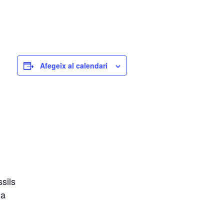
Afegeix al calendari
sils
na