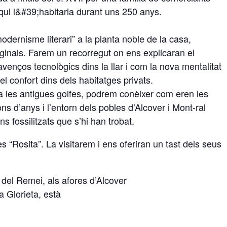
qui l&#39;habitaria durant uns 250 anys.
odernisme literari” a la planta noble de la casa,
ginals. Farem un recorregut on ens explicaran el
enços tecnològics dins la llar i com la nova mentalitat
l confort dins dels habitatges privats.
a a les antigues golfes, podrem conèixer com eren les
s d’anys i l’entorn dels pobles d’Alcover i Mont-ral
s fossilitzats que s’hi han trobat.
 “Rosita”. La visitarem i ens oferiran un tast dels seus
 del Remei, als afores d’Alcover
a Glorieta, està