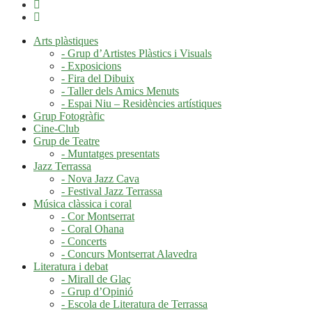
Arts plàstiques
- Grup d’Artistes Plàstics i Visuals
- Exposicions
- Fira del Dibuix
- Taller dels Amics Menuts
- Espai Niu – Residències artístiques
Grup Fotogràfic
Cine-Club
Grup de Teatre
- Muntatges presentats
Jazz Terrassa
- Nova Jazz Cava
- Festival Jazz Terrassa
Música clàssica i coral
- Cor Montserrat
- Coral Ohana
- Concerts
- Concurs Montserrat Alavedra
Literatura i debat
- Mirall de Glaç
- Grup d’Opinió
- Escola de Literatura de Terrassa