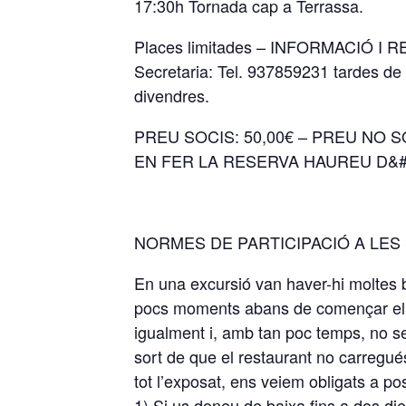
17:30h Tornada cap a Terrassa.
Places limitades – INFORMACIÓ I
Secretaria: Tel. 937859231 tardes de 
divendres.
PREU SOCIS: 50,00€ – PREU NO SOCIS
EN FER LA RESERVA HAUREU D&#
NORMES DE PARTICIPACIÓ A LES
En una excursió van haver-hi moltes b
pocs moments abans de començar el vi
igualment i, amb tan poc temps, no s
sort de que el restaurant no carregué
tot l’exposat, ens veiem obligats a p
1) Si us doneu de baixa fins a dos die