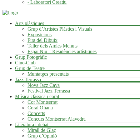
- Laboratori Creatiu
Arts plàstiques
Grup d’Artistes Plàstics i Visuals
Exposicions
Fira del Dibuix
Taller dels Amics Menuts
Espai Niu – Residències artístiques
Grup Fotogràfic
Cine-Club
Grup de Teatre
Muntatges presentats
Jazz Terrassa
Nova Jazz Cava
Festival Jazz Terrassa
Música clàssica i coral
Cor Montserrat
Coral Ohana
Concerts
Concurs Montserrat Alavedra
Literatura i debat
Mirall de Glaç
Grup d’Opinió