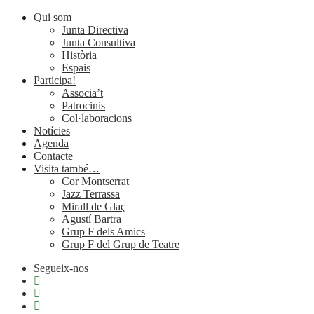
Qui som
Junta Directiva
Junta Consultiva
Història
Espais
Participa!
Associa’t
Patrocinis
Col·laboracions
Notícies
Agenda
Contacte
Visita també…
Cor Montserrat
Jazz Terrassa
Mirall de Glaç
Agustí Bartra
Grup F dels Amics
Grup F del Grup de Teatre
Segueix-nos