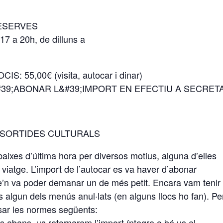
 RESERVES
17 a 20h, de dilluns a
: 55,00€ (visita, autocar i dinar)
39;ABONAR L&#39;IMPORT EN EFECTIU A SECRET
 SORTIDES CULTURALS
aixes d’última hora per diversos motius, alguna d’elles
atge. L’import de l’autocar es va haver d’abonar
e’n va poder demanar un de més petit. Encara vam tenir 
s algun dels menús anul·lats (en alguns llocs ho fan). Pe
osar les normes següents:
s abans, us retornarem l’import íntegre o bé us el