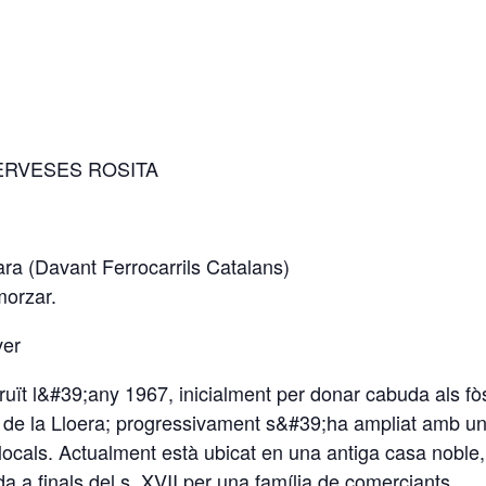
CERVESES ROSITA
ra (Davant Ferrocarrils Catalans)
morzar.
ver
uït l&#39;any 1967, inicialment per donar cabuda als fòs
es de la Lloera; progressivament s&#39;ha ampliat amb u
t locals. Actualment està ubicat en una antiga casa noble,
 a finals del s. XVII per una família de comerciants