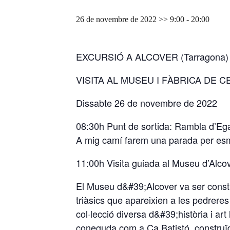
26 de novembre de 2022 >> 9:00
-
20:00
EXCURSIÓ A ALCOVER (Tarragona)
VISITA AL MUSEU I FÀBRICA DE 
Dissabte 26 de novembre de 2022
08:30h Punt de sortida: Rambla d’Ega
A mig camí farem una parada per es
11:00h Visita guiada al Museu d’Alco
El Museu d&#39;Alcover va ser constr
triàsics que apareixien a les pedrer
col·lecció diversa d&#39;història i ar
coneguda com a Ca Batistó, construïda