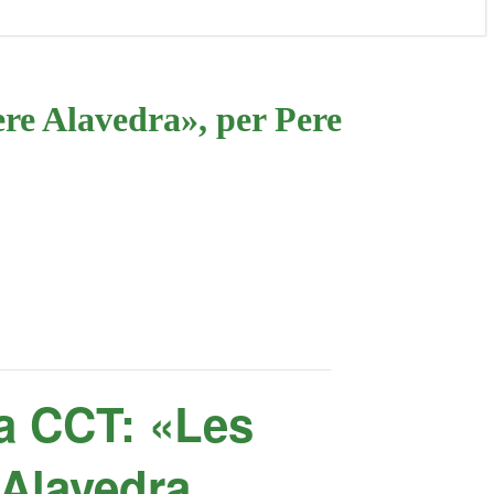
re Alavedra», per Pere
ia CCT: «Les
 Alavedra