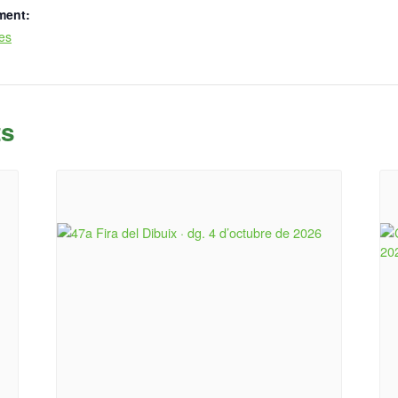
ment:
ues
ts