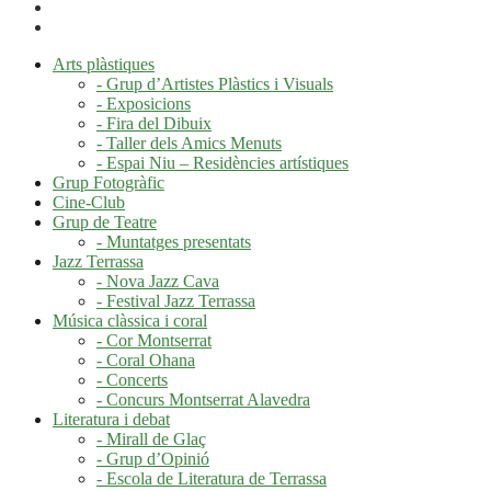
Arts plàstiques
- Grup d’Artistes Plàstics i Visuals
- Exposicions
- Fira del Dibuix
- Taller dels Amics Menuts
- Espai Niu – Residències artístiques
Grup Fotogràfic
Cine-Club
Grup de Teatre
- Muntatges presentats
Jazz Terrassa
- Nova Jazz Cava
- Festival Jazz Terrassa
Música clàssica i coral
- Cor Montserrat
- Coral Ohana
- Concerts
- Concurs Montserrat Alavedra
Literatura i debat
- Mirall de Glaç
- Grup d’Opinió
- Escola de Literatura de Terrassa