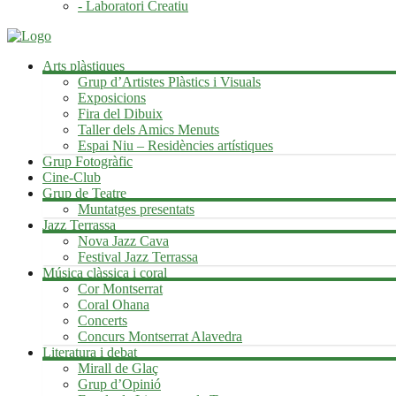
- Laboratori Creatiu
Arts plàstiques
Grup d’Artistes Plàstics i Visuals
Exposicions
Fira del Dibuix
Taller dels Amics Menuts
Espai Niu – Residències artístiques
Grup Fotogràfic
Cine-Club
Grup de Teatre
Muntatges presentats
Jazz Terrassa
Nova Jazz Cava
Festival Jazz Terrassa
Música clàssica i coral
Cor Montserrat
Coral Ohana
Concerts
Concurs Montserrat Alavedra
Literatura i debat
Mirall de Glaç
Grup d’Opinió