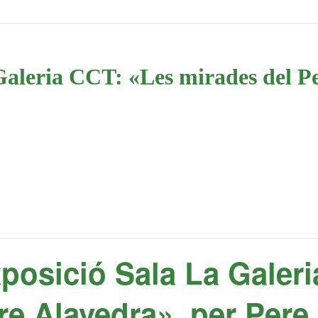
Galeria CCT: «Les mirades del Pe
posició Sala La Galer
re Alavedra», per Pere