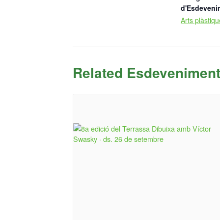
d'Esdeveni
Arts plàstiq
Related Esdevenimen