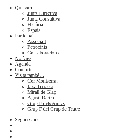
Qui som
Junta Directiva
Junta Consultiva
Història
Espais
Participa!
Associa’t
Patrocinis
Col·laboracions
Notícies
Agenda
Contacte
Visita també…
Cor Montserrat
Jazz Terrassa
Mirall de Glaç
Agustí Bartra
Grup F dels Amics
Grup F del Grup de Teatre
Segueix-nos