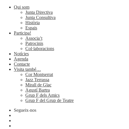
Qui som
Junta Directiva
Junta Consultiva
Història
Espais
Participa!
Associa’t
Patrocinis
Col·laboracions
Notícies
Agenda
Contacte
Visita també…
Cor Montserrat
Jazz Terrassa
Mirall de Glaç
Agustí Bartra
Grup F dels Amics
Grup F del Grup de Teatre
Segueix-nos