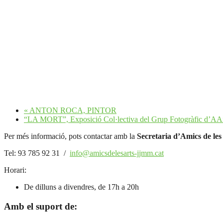
«
ANTON ROCA, PINTOR
“LA MORT”, Exposició Col·lectiva del Grup Fotogràfic d’A
Per més informació, pots contactar amb la
Secretaria d’Amics de les
Tel: 93 785 92 31 /
info@amicsdelesarts-jjmm.cat
Horari:
De dilluns a divendres, de 17h a 20h
Amb el suport de: