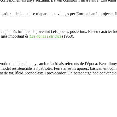
corresponen als anys seixanta. Es van construir l’un a l’altra. Ella tenia 
ctadura, de la qual se n’aparten en viatges per Europa i amb projectes lit
el que més influí en la joventut i els poetes posteriors. El seu caràcter i
re més important és
Les dones i els dies
(1968).
erodox i atípic, almenys amb relació als referents de l’època. Ben allun
del resistencialista i patrioter, Ferrater se’ns apareix bàsicament com 
unt de tot, lúcid, iconoclasta i provocador. Un personatge poc convencio