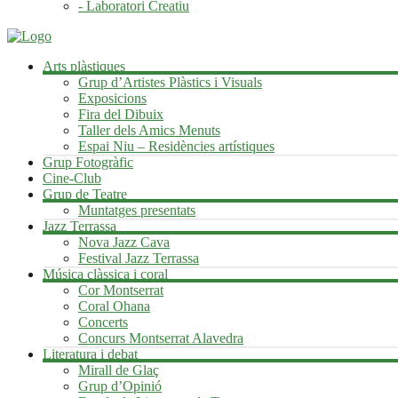
- Laboratori Creatiu
Arts plàstiques
Grup d’Artistes Plàstics i Visuals
Exposicions
Fira del Dibuix
Taller dels Amics Menuts
Espai Niu – Residències artístiques
Grup Fotogràfic
Cine-Club
Grup de Teatre
Muntatges presentats
Jazz Terrassa
Nova Jazz Cava
Festival Jazz Terrassa
Música clàssica i coral
Cor Montserrat
Coral Ohana
Concerts
Concurs Montserrat Alavedra
Literatura i debat
Mirall de Glaç
Grup d’Opinió