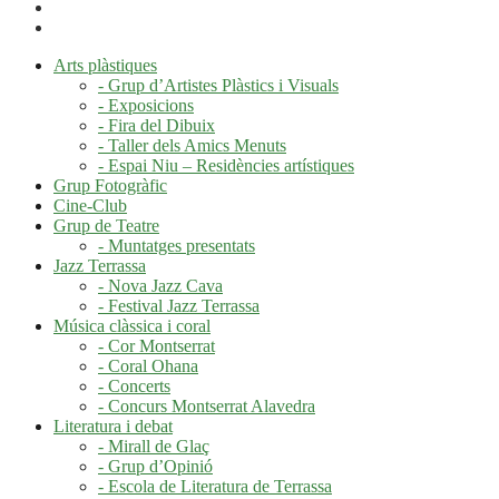
Arts plàstiques
- Grup d’Artistes Plàstics i Visuals
- Exposicions
- Fira del Dibuix
- Taller dels Amics Menuts
- Espai Niu – Residències artístiques
Grup Fotogràfic
Cine-Club
Grup de Teatre
- Muntatges presentats
Jazz Terrassa
- Nova Jazz Cava
- Festival Jazz Terrassa
Música clàssica i coral
- Cor Montserrat
- Coral Ohana
- Concerts
- Concurs Montserrat Alavedra
Literatura i debat
- Mirall de Glaç
- Grup d’Opinió
- Escola de Literatura de Terrassa