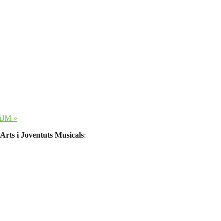
AiJM
»
 Arts i Joventuts Musicals
: