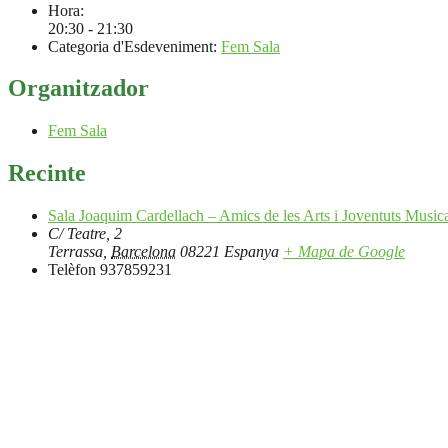
Hora:
20:30 - 21:30
Categoria d'Esdeveniment:
Fem Sala
Organitzador
Fem Sala
Recinte
Sala Joaquim Cardellach – Amics de les Arts i Joventuts Music
C/ Teatre, 2
Terrassa
,
Barcelona
08221
Espanya
+ Mapa de Google
Telèfon
937859231