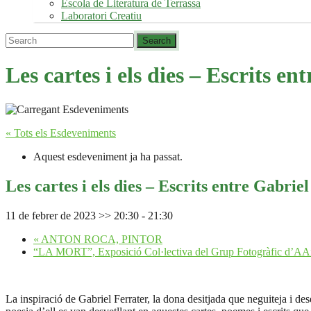
Escola de Literatura de Terrassa
Laboratori Creatiu
Les cartes i els dies – Escrits e
« Tots els Esdeveniments
Aquest esdeveniment ja ha passat.
Les cartes i els dies – Escrits entre Gabrie
11 de febrer de 2023 >> 20:30
-
21:30
«
ANTON ROCA, PINTOR
“LA MORT”, Exposició Col·lectiva del Grup Fotogràfic d’A
La inspiració de Gabriel Ferrater, la dona desitjada que neguiteja i dese