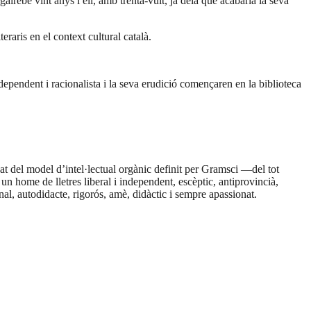
gairebé vint anys i ell, amb trenta-vuit, ja deia que acabaria la seva
eraris en el context cultural català.
ndependent i racionalista i la seva erudició començaren en la biblioteca
yat del model d’intel·lectual orgànic definit per Gramsci —del tot
un home de lletres liberal i independent, escèptic, antiprovincià,
nal, autodidacte, rigorós, amè, didàctic i sempre apassionat.