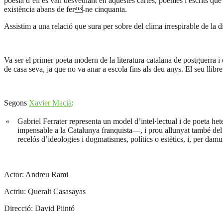
poesia d’ell es van desvetllant en aquestes cartes, poemes i escrits que 
existència abans de fer-ne cinquanta.
Assistim a una relació que sura per sobre del clima irrespirable de la di
Va ser el primer poeta modern de la literatura catalana de postguerra i 
de casa seva, ja que no va anar a escola fins als deu anys. El seu llib
Segons
Xavier Macià
:
«
Gabriel Ferrater representa un model d’intel·lectual i de poeta het
impensable a la Catalunya franquista—, i prou allunyat també del mo
recelós d’ideologies i dogmatismes, polítics o estètics, i, per dam
Actor: Andreu Rami
Actriu: Queralt Casasayas
Direcció: David Piintó