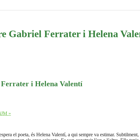
ntre Gabriel Ferrater i Helena Vale
l Ferrater i Helena Valentí
AiJM
»
spera el poeta, és Helena Valentí, a qui sempre va estimar. Subtilment, la