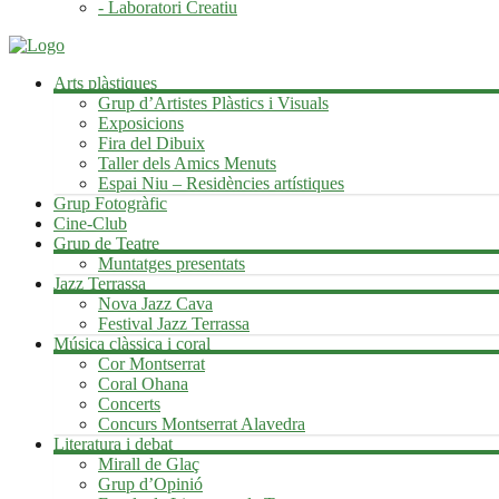
- Laboratori Creatiu
Arts plàstiques
Grup d’Artistes Plàstics i Visuals
Exposicions
Fira del Dibuix
Taller dels Amics Menuts
Espai Niu – Residències artístiques
Grup Fotogràfic
Cine-Club
Grup de Teatre
Muntatges presentats
Jazz Terrassa
Nova Jazz Cava
Festival Jazz Terrassa
Música clàssica i coral
Cor Montserrat
Coral Ohana
Concerts
Concurs Montserrat Alavedra
Literatura i debat
Mirall de Glaç
Grup d’Opinió