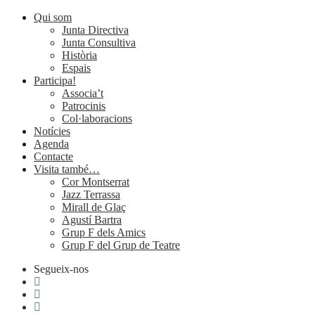
Qui som
Junta Directiva
Junta Consultiva
Història
Espais
Participa!
Associa’t
Patrocinis
Col·laboracions
Notícies
Agenda
Contacte
Visita també…
Cor Montserrat
Jazz Terrassa
Mirall de Glaç
Agustí Bartra
Grup F dels Amics
Grup F del Grup de Teatre
Segueix-nos