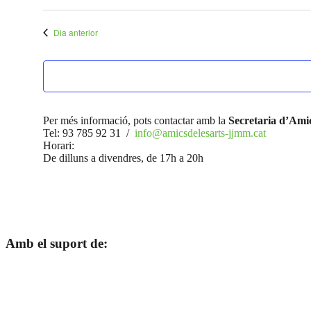
Selecciona
una
data.
Dia anterior
Per més informació, pots contactar amb la
Secretaria d’Amic
Tel: 93 785 92 31 /
info@amicsdelesarts-jjmm.cat
Horari:
De dilluns a divendres, de 17h a 20h
Amb el suport de: