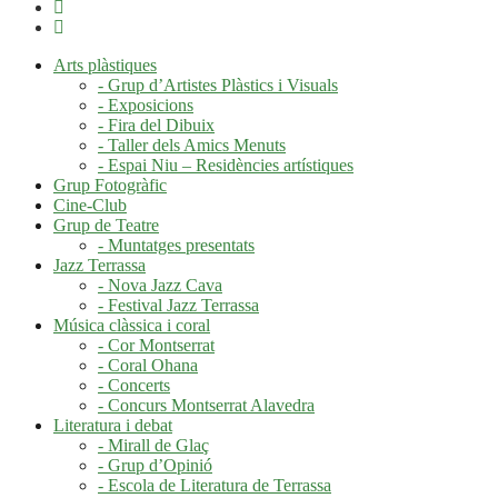
Arts plàstiques
- Grup d’Artistes Plàstics i Visuals
- Exposicions
- Fira del Dibuix
- Taller dels Amics Menuts
- Espai Niu – Residències artístiques
Grup Fotogràfic
Cine-Club
Grup de Teatre
- Muntatges presentats
Jazz Terrassa
- Nova Jazz Cava
- Festival Jazz Terrassa
Música clàssica i coral
- Cor Montserrat
- Coral Ohana
- Concerts
- Concurs Montserrat Alavedra
Literatura i debat
- Mirall de Glaç
- Grup d’Opinió
- Escola de Literatura de Terrassa