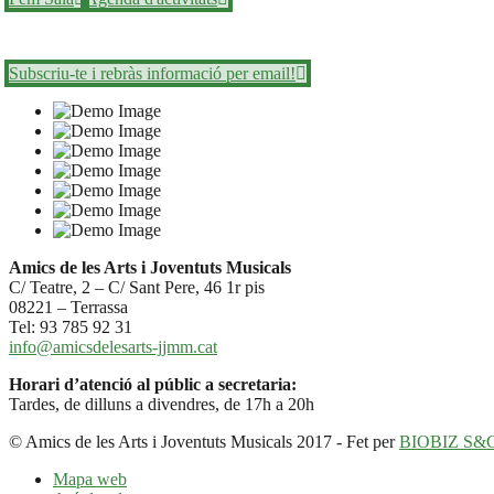
Subscriu-te i rebràs informació per email!
Amics de les Arts i Joventuts Musicals
C/ Teatre, 2 – C/ Sant Pere, 46 1r pis
08221 – Terrassa
Tel: 93 785 92 31
info@amicsdelesarts-jjmm.cat
Horari d’atenció al públic a secretaria:
Tardes, de dilluns a divendres, de 17h a 20h
© Amics de les Arts i Joventuts Musicals 2017 - Fet per
BIOBIZ S&
Mapa web