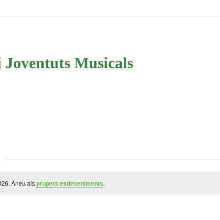
i Joventuts Musicals
026. Aneu als
propers esdeveniments
.