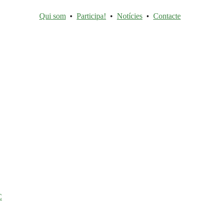
Qui som
•
Participa!
•
Notícies
•
Contacte
C