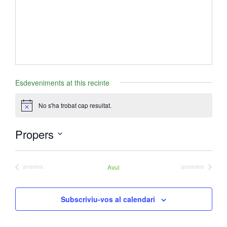
e
Esdeveniments at this recinte
No s'ha trobat cap resultat.
A
v
í
Propers
s
S
e
Avui
Esdeveniments
Esdeveniments
anteriors
posteriors
l
e
Subscriviu-vos al calendari
c
c
i