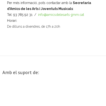
Per més informació, pots contactar amb la
Secretaria
o
d’Amics de les Arts i Joventuts Musicals
:
n
Tel: 93 785 92 31 /
info@amicsdelesarts-jjmm.cat
a
Horari:
u
De dilluns a divendres, de 17h a 20h
n
a
d
a
t
a
.
Amb el suport de: