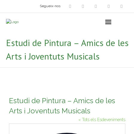
Segueix-nos
Arts plàstiques
- Grup d’Artistes Plàstics i Visuals
Estudi de Pintura – Amics de les
- Exposicions
Arts i Joventuts Musicals
- Fira del Dibuix
- Taller dels Amics Menuts
- Espai Niu – Residències artístiques
Estudi de Pintura – Amics de les
Grup Fotogràfic
Arts i Joventuts Musicals
Cine-Club
« Tots els Esdeveniments
Grup de Teatre