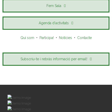
Fem Sala
Agenda d'activitats
Qui som
•
Participa!
•
Notícies
•
Contacte
Subscriu-te i rebràs informació per email!