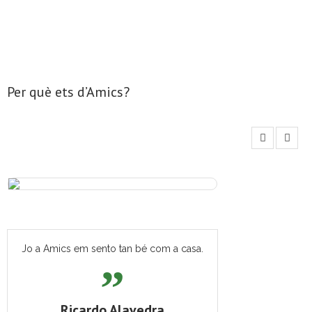
- Mirall de Glaç
- Grup d’Opinió
Per què ets d’Amics?
- Escola de Literatura de Terrassa
- Laboratori Creatiu
Jo a Amics em sento tan bé com a casa.
Ricardo Alavedra