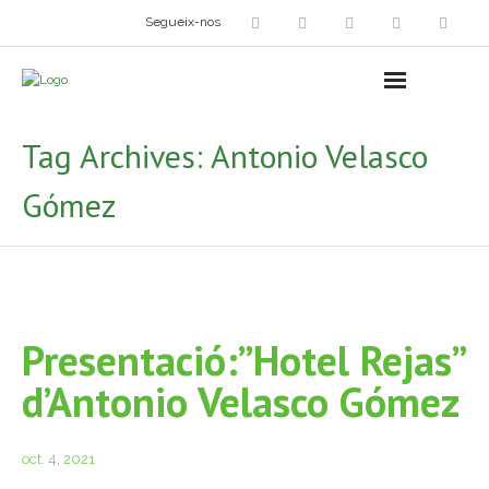
Segueix-nos
Arts plàstiques
- Grup d’Artistes Plàstics i Visuals
Tag Archives:
Antonio Velasco
- Exposicions
Gómez
- Fira del Dibuix
- Taller dels Amics Menuts
- Espai Niu – Residències artístiques
Presentació:”Hotel Rejas”
Grup Fotogràfic
d’Antonio Velasco Gómez
Cine-Club
oct. 4, 2021
Grup de Teatre