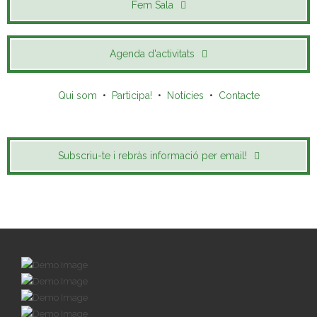
Fem Sala
Agenda d'activitats
Qui som
•
Participa!
•
Notícies
•
Contacte
Subscriu-te i rebràs informació per email!