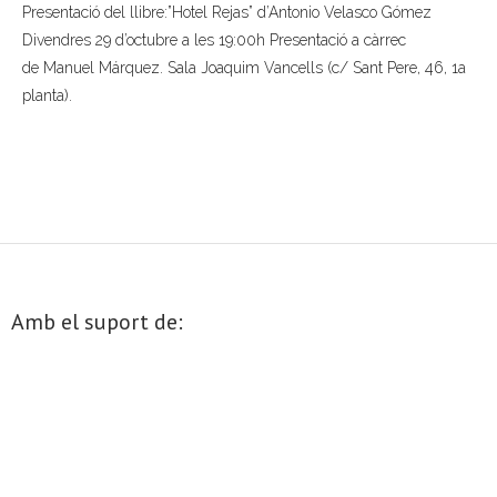
Presentació del llibre:”Hotel Rejas” d’Antonio Velasco Gómez
- Muntatges presentats
Divendres 29 d’octubre a les 19:00h Presentació a càrrec
de Manuel Márquez. Sala Joaquim Vancells (c/ Sant Pere, 46, 1a
Jazz Terrassa
planta).
- Nova Jazz Cava
- Festival Jazz Terrassa
Música clàssica i coral
- Cor Montserrat
Amb el suport de:
- Coral Ohana
- Concerts
- Concurs Montserrat Alavedra
Literatura i debat