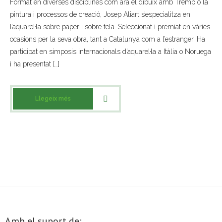
Format en diverses disciplines com ara el dibuix amb Tremp o la
pintura i processos de creació, Josep Aliart s’especialitza en
- Muntatges presentats
l’aquarel·la sobre paper i sobre tela. Seleccionat i premiat en vàries
Jazz Terrassa
ocasions per la seva obra, tant a Catalunya com a l’estranger. Ha
participat en simposis internacionals d’aquarel·la a Itàlia o Noruega
- Nova Jazz Cava
i ha presentat […]
- Festival Jazz Terrassa
Llegeix més
Música clàssica i coral
- Cor Montserrat
- Coral Ohana
- Concerts
- Concurs Montserrat Alavedra
Amb el suport de:
Literatura i debat