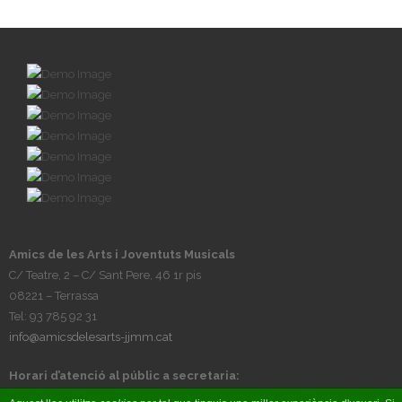
Amics de les Arts i Joventuts Musicals
C/ Teatre, 2 – C/ Sant Pere, 46 1r pis
08221 – Terrassa
Tel: 93 785 92 31
info@amicsdelesarts-jjmm.cat
Horari d’atenció al públic a secretaria:
Tardes, de dilluns a divendres, de 17h a 20h