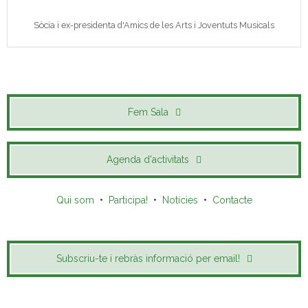
Sòcia i ex-presidenta d'Amics de les Arts i Joventuts Musicals
Fem Sala
Agenda d'activitats
Qui som
•
Participa!
•
Notícies
•
Contacte
Subscriu-te i rebràs informació per email!