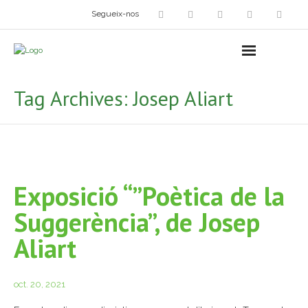
Segueix-nos
Arts plàstiques
- Grup d’Artistes Plàstics i Visuals
Tag Archives:
Josep Aliart
- Exposicions
- Fira del Dibuix
- Taller dels Amics Menuts
Exposició “”Poètica de la
- Espai Niu – Residències artístiques
Suggerència”, de Josep
Grup Fotogràfic
Aliart
Cine-Club
oct. 20, 2021
Grup de Teatre