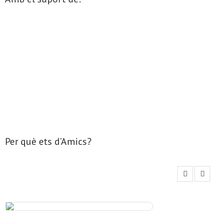
- Mirall de Glaç
- Grup d’Opinió
- Escola de Literatura de Terrassa
- Laboratori Creatiu
Per què ets d’Amics?