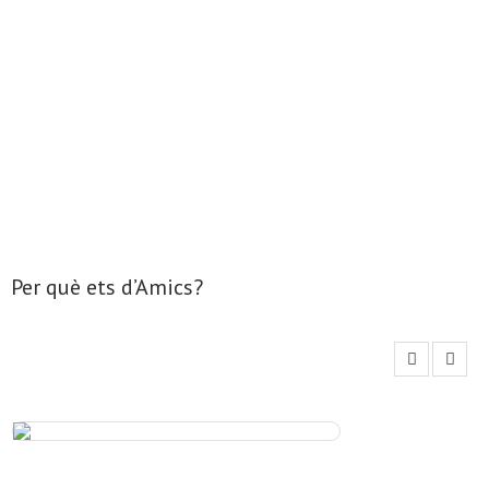
- Mirall de Glaç
- Grup d’Opinió
- Escola de Literatura de Terrassa
- Laboratori Creatiu
Per què ets d’Amics?