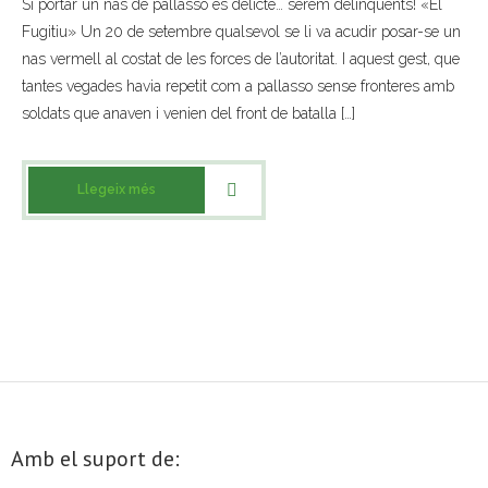
Si portar un nas de pallasso és delicte… serem delinqüents! «El
Fugitiu» Un 20 de setembre qualsevol se li va acudir posar-se un
- Muntatges presentats
nas vermell al costat de les forces de l’autoritat. I aquest gest, que
Jazz Terrassa
tantes vegades havia repetit com a pallasso sense fronteres amb
soldats que anaven i venien del front de batalla […]
- Nova Jazz Cava
- Festival Jazz Terrassa
Llegeix més
Música clàssica i coral
- Cor Montserrat
- Coral Ohana
- Concerts
- Concurs Montserrat Alavedra
Amb el suport de:
Literatura i debat