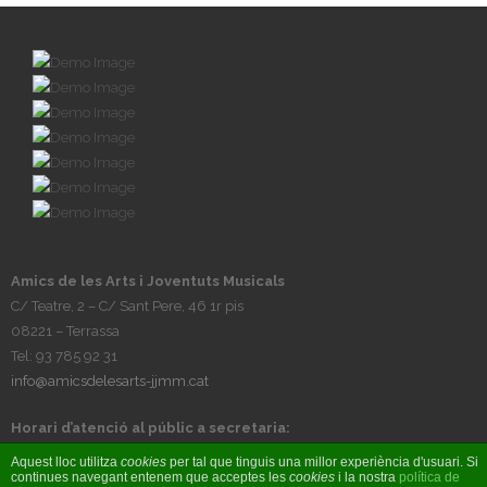
Amics de les Arts i Joventuts Musicals
C/ Teatre, 2 – C/ Sant Pere, 46 1r pis
08221 – Terrassa
Tel: 93 785 92 31
info@amicsdelesarts-jjmm.cat
Horari d’atenció al públic a secretaria:
Tardes, de dilluns a divendres, de 17h a 20h
Aquest lloc utilitza
cookies
per tal que tinguis una millor experiència d'usuari. Si
continues navegant entenem que acceptes les
cookies
i la nostra
política de