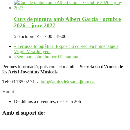
Curs de pintura amb Albert García · octubre
2026 – juny 2027
5 d'octubre >> 17:00
-
19:00
«
Terrassa fotogràfica: Exposició col·lectiva homenatge a
Virgili Vera Junyent
«Seminari sobre humor i literatura»
»
Per més informació, pots contactar amb la
Secretaria d’Amics de
les Arts i Joventuts Musicals
:
Tel: 93 785 92 31 /
info@amicsdelesarts-jjmm.cat
Horari:
De dilluns a divendres, de 17h a 20h
Amb el suport de: