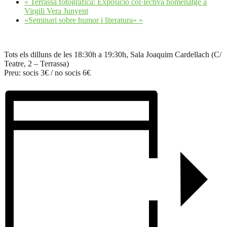
«
Terrassa fotogràfica: Exposició col·lectiva homenatge a
Virgili Vera Junyent
«Seminari sobre humor i literatura»
»
Tots els dilluns de les 18:30h a 19:30h, Sala Joaquim Cardellach (C/
Teatre, 2 – Terrassa)
Preu: socis 3€ / no socis 6€