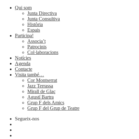
Qui som
Junta Directiva
Junta Consultiva
Història
Espais
Participa!
Associa’t
Patrocinis
Col·laboracions
Notícies
Agenda
Contacte
Visita també…
Cor Montserrat
Jazz Terrassa
Mirall de Glaç
Agustí Bartra
Grup F dels Amics
Grup F del Grup de Teatre
Segueix-nos