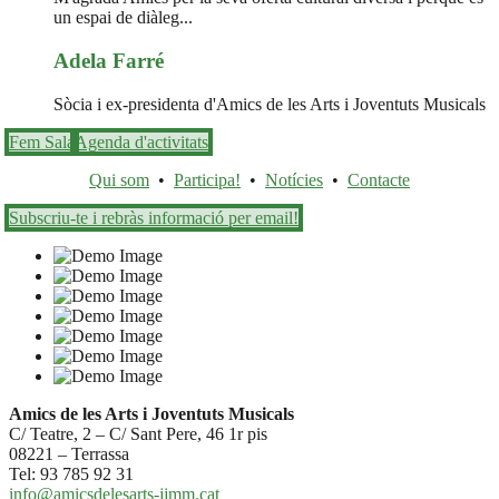
un espai de diàleg...
Adela Farré
Sòcia i ex-presidenta d'Amics de les Arts i Joventuts Musicals
Fem Sala
Agenda d'activitats
Qui som
•
Participa!
•
Notícies
•
Contacte
Subscriu-te i rebràs informació per email!
Amics de les Arts i Joventuts Musicals
C/ Teatre, 2 – C/ Sant Pere, 46 1r pis
08221 – Terrassa
Tel: 93 785 92 31
info@amicsdelesarts-jjmm.cat