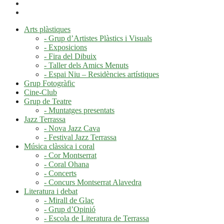
Arts plàstiques
- Grup d’Artistes Plàstics i Visuals
- Exposicions
- Fira del Dibuix
- Taller dels Amics Menuts
- Espai Niu – Residències artístiques
Grup Fotogràfic
Cine-Club
Grup de Teatre
- Muntatges presentats
Jazz Terrassa
- Nova Jazz Cava
- Festival Jazz Terrassa
Música clàssica i coral
- Cor Montserrat
- Coral Ohana
- Concerts
- Concurs Montserrat Alavedra
Literatura i debat
- Mirall de Glaç
- Grup d’Opinió
- Escola de Literatura de Terrassa