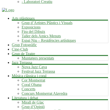
- Laboratori Creatiu
Arts plàstiques
Grup d’Artistes Plàstics i Visuals
Exposicions
Fira del Dibuix
Taller dels Amics Menuts
Espai Niu – Residències artístiques
Grup Fotogràfic
Cine-Club
Grup de Teatre
Muntatges presentats
Jazz Terrassa
Nova Jazz Cava
Festival Jazz Terrassa
Música clàssica i coral
Cor Montserrat
Coral Ohana
Concerts
Concurs Montserrat Alavedra
Literatura i debat
Mirall de Glaç
Grup d’Opinió