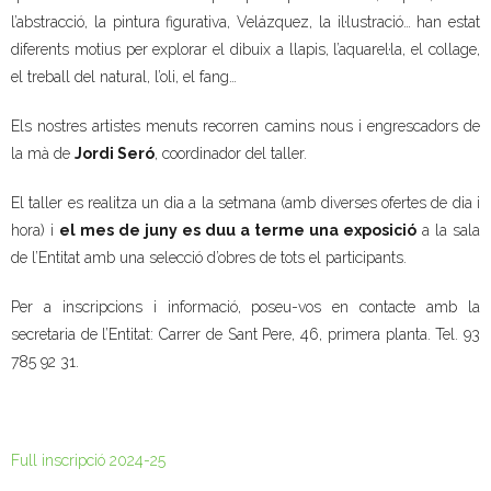
l’abstracció, la pintura figurativa, Velázquez, la il·lustració… han estat
- Muntatges presentats
diferents motius per explorar el dibuix a llapis, l’aquarel·la, el collage,
el treball del natural, l’oli, el fang…
Jazz Terrassa
Els nostres artistes menuts recorren camins nous i engrescadors de
- Nova Jazz Cava
la mà de
Jordi Seró
, coordinador del taller.
- Festival Jazz Terrassa
El taller es realitza un dia a la setmana (amb diverses ofertes de dia i
hora) i
el mes de juny es duu a terme una exposició
a la sala
Música clàssica i coral
de l’Entitat amb una selecció d’obres de tots el participants.
- Cor Montserrat
Per a inscripcions i informació, poseu-vos en contacte amb la
secretaria de l’Entitat: Carrer de Sant Pere, 46, primera planta. Tel. 93
- Coral Ohana
785 92 31.
- Concerts
- Concurs Montserrat Alavedra
Full inscripció 2024-25
Literatura i debat