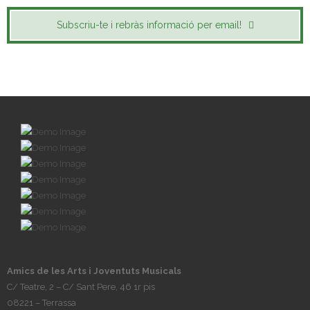
Subscriu-te i rebràs informació per email!
Amics de les Arts i Joventuts Musicals
C/ Teatre, 2 – C/ Sant Pere, 46 1r pis
08221 – Terrassa