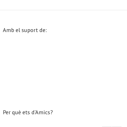
- Mirall de Glaç
- Grup d’Opinió
Amb el suport de:
- Escola de Literatura de Terrassa
- Laboratori Creatiu
Per què ets d’Amics?