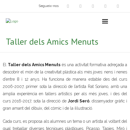
Segueix-nos
Arts plàstiques
- Grup d’Artistes Plàstics i Visuals
Taller dels Amics Menuts
- Exposicions
- Fira del Dibuix
El
Taller dels Amics Menuts
és una activitat formativa adreçada a
descobrir el món de la creativitat plàstica als més joves: nens i nenes
- Taller dels Amics Menuts
d’entre 8 i 12 anys. Ha funciona de manera estable des del curs
- Espai Niu – Residències artístiques
2006-2007, primer sota la direcció de l’artista Rat Soriano, amb una
àmplia experiència en tallers artístics per als més joves, i des del
Grup Fotogràfic
curs 2016-2017, sota la direcció de
Jordi Seró
, dissenyador gràfic i
gran amant del dibuix, del còmic i de la il·lustració.
Cine-Club
Cada curs, es proposa als alumnes un tema o un artista al voltant del
Grup de Teatre
qual treballar diverses tècniques plàstiques. Picasso, Tàpies, Miró i