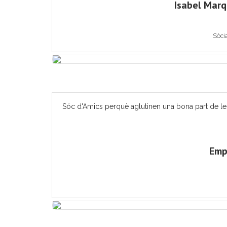
Isabel Mar
Sòci
Sóc d'Amics perquè aglutinen una bona part de les ac
Emp