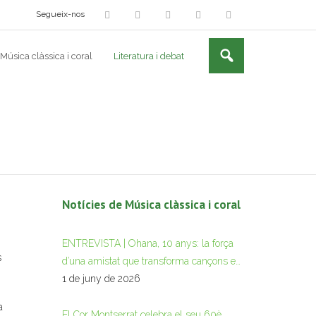
Segueix-nos
Música clàssica i coral
Literatura i debat
Notícies de Música clàssica i coral
ENTREVISTA | Ohana, 10 anys: la força
s
d’una amistat que transforma cançons en
històries
1 de juny de 2026
a
El Cor Montserrat celebra el seu 60è