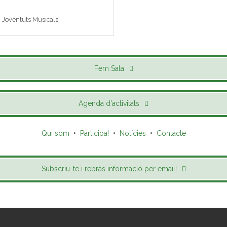
 i Joventuts Musicals
Fem Sala
Agenda d'activitats
Qui som
•
Participa!
•
Notícies
•
Contacte
Subscriu-te i rebràs informació per email!