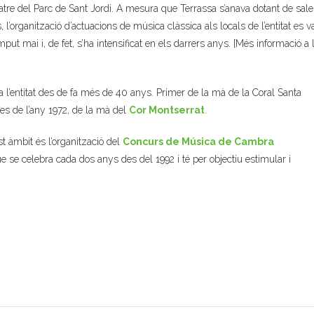
teatre del Parc de Sant Jordi. A mesura que Terrassa s’anava dotant de sale
’organització d’actuacions de música clàssica als locals de l’entitat es v
omput mai i, de fet, s’ha intensificat en els darrers anys. [Més informació a 
 l’entitat des de fa més de 40 anys. Primer de la mà de la Coral Santa
des de l’any 1972, de la mà del
Cor Montserrat
.
st àmbit és l’organització del
Concurs de Música de Cambra
ue se celebra cada dos anys des del 1992 i té per objectiu estimular i
.