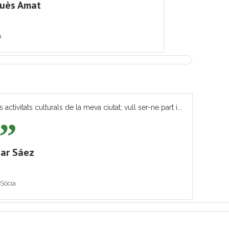
quès Amat
a
tivitats culturals de la meva ciutat; vull ser-ne part i...
ar Sáez
Sòcia