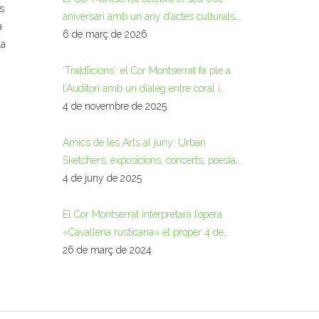
s
aniversari amb un any d’actes culturals,
a
musicals i commemoratius
6 de març de 2026
la
‘Tra[d]ïcions’: el Cor Montserrat fa ple a
l’Auditori amb un diàleg entre coral i
glosa
4 de novembre de 2025
Amics de les Arts al juny: Urban
Sketchers, exposicions, concerts, poesia,
lectura, dibuix…
4 de juny de 2025
El Cor Montserrat interpretarà l’opera
«Cavalleria rusticana» el proper 4 de
maig
26 de març de 2024