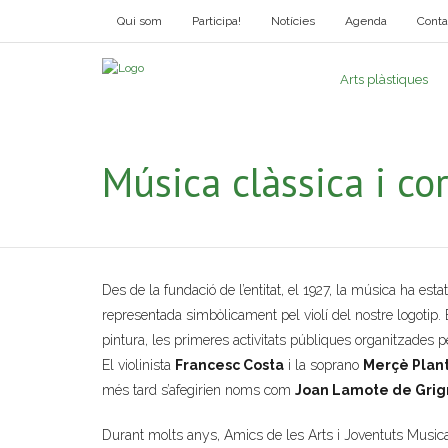
Qui som
Participa!
Notícies
Agenda
Conta
Arts plàstiques
Música clàssica i cor
Des de la fundació de l’entitat, el 1927, la música ha esta
representada simbòlicament pel violí del nostre logotip.
pintura, les primeres activitats públiques organitzades 
El violinista
Francesc Costa
i la soprano
Merçè Plan
més tard s’afegirien noms com
Joan Lamote de Gri
Durant molts anys, Amics de les Arts i Joventuts Musica