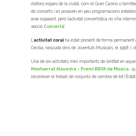
d’altres espais de la ciutat, com el Gran Casino o l’amfi
de concerts i es posaven en peu programacions estables, l
anar espaiant, però l’activitat concertística no s’ha interr
secció
Concerts
]
L’
activitat coral
ha estat present de forma permanent a
Cecília, nascuda dins de Joventuts Musicals, el 1958, i, 
Una de les activitats més importants de l’entitat en aque
Montserrat Alavedra – Premi BBVA de Música
, q
reconèixer el treball de conjunts de cambra de tot l’Estat