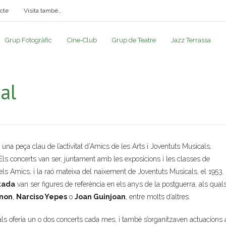
cte
Visita també…
Grup Fotogràfic
Cine-Club
Grup de Teatre
Jazz Terrassa
al
t una peça clau de l’activitat d’Amics de les Arts i Joventuts Musicals,
 Els concerts van ser, juntament amb les exposicions i les classes de
pels Amics, i la raó mateixa del naixement de Joventuts Musicals, el 1953.
tada
van ser figures de referència en els anys de la postguerra, als qual
gnon
,
Narciso Yepes
o
Joan Guinjoan
, entre molts d’altres.
ls oferia un o dos concerts cada mes, i també s’organitzaven actuacions 