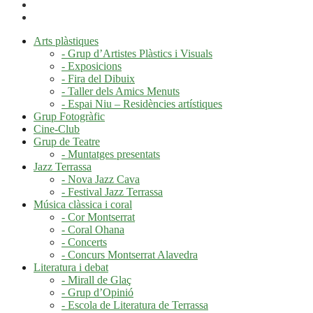
Arts plàstiques
- Grup d’Artistes Plàstics i Visuals
- Exposicions
- Fira del Dibuix
- Taller dels Amics Menuts
- Espai Niu – Residències artístiques
Grup Fotogràfic
Cine-Club
Grup de Teatre
- Muntatges presentats
Jazz Terrassa
- Nova Jazz Cava
- Festival Jazz Terrassa
Música clàssica i coral
- Cor Montserrat
- Coral Ohana
- Concerts
- Concurs Montserrat Alavedra
Literatura i debat
- Mirall de Glaç
- Grup d’Opinió
- Escola de Literatura de Terrassa