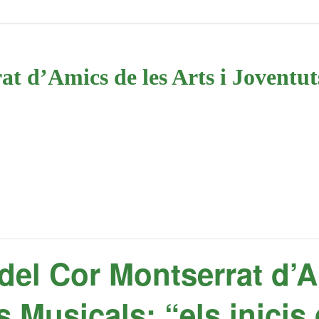
t d’Amics de les Arts i Joventuts
 del Cor Montserrat d’
s Musicals: “els inicis