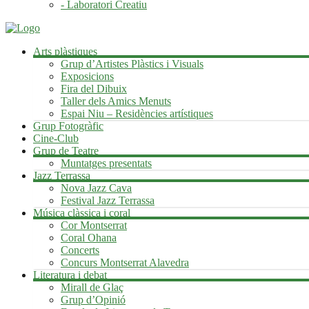
- Laboratori Creatiu
Arts plàstiques
Grup d’Artistes Plàstics i Visuals
Exposicions
Fira del Dibuix
Taller dels Amics Menuts
Espai Niu – Residències artístiques
Grup Fotogràfic
Cine-Club
Grup de Teatre
Muntatges presentats
Jazz Terrassa
Nova Jazz Cava
Festival Jazz Terrassa
Música clàssica i coral
Cor Montserrat
Coral Ohana
Concerts
Concurs Montserrat Alavedra
Literatura i debat
Mirall de Glaç
Grup d’Opinió