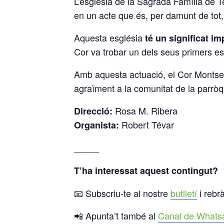
L’església de la Sagrada Família de T
en un acte que és, per damunt de tot,
Aquesta església
té un significat im
Cor va trobar un dels seus primers es
Amb aquesta actuació, el Cor Montser
agraïment a la comunitat de la parròqu
Rosa M. Ribera
Direcció:
Robert Tévar
Organista:
_____
T’ha interessat aquest contingut?
📧 Subscriu-te al nostre
butlletí
i rebrà
📲 Apunta’t també al
Canal de Whats