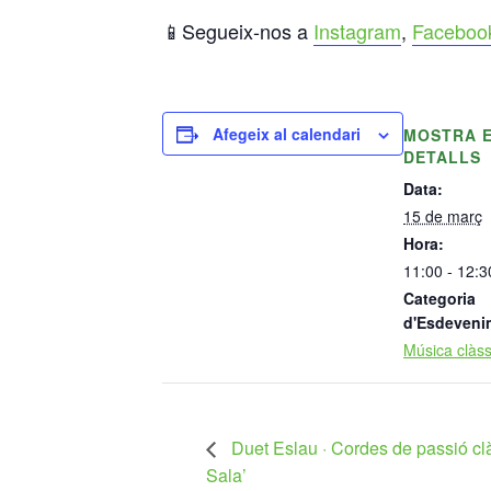
📱Segueix-nos a
Instagram
,
Faceboo
Afegeix al calendari
MOSTRA 
DETALLS
Data:
15 de març
Hora:
11:00 - 12:3
Categoria
d'Esdeveni
Música clàss
Duet Eslau · Cordes de passió clàs
Sala’