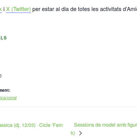
k
i
X (Twitter)
per estar al dia de totes les activitats d’Am
ELS
0
ment:
ica/coral
Sessions de model amb figur
sica (dj. 12/03) · Cicle ‘Fem
h)