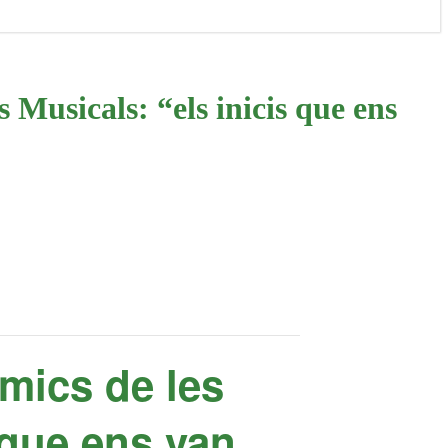
 Musicals: “els inicis que ens
Amics de les
 que ens van