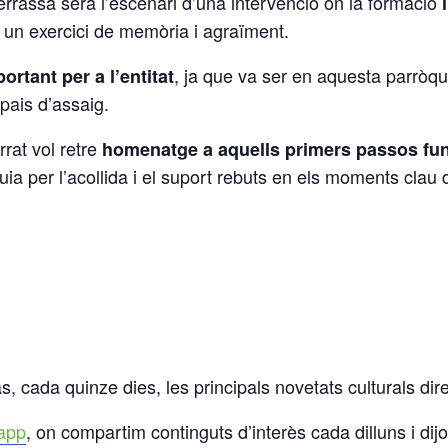
errassa serà l’escenari d’una intervenció on la formació
 un exercici de memòria i agraïment.
, ja que va ser en aquesta parròqu
portant per a l’entitat
pais d’assaig.
rat vol retre
homenatge a aquells primers passos fu
ia per l’acollida i el suport rebuts en els moments clau
s, cada quinze dies, les principals novetats culturals dir
app
, on compartim continguts d’interès cada dilluns i dij