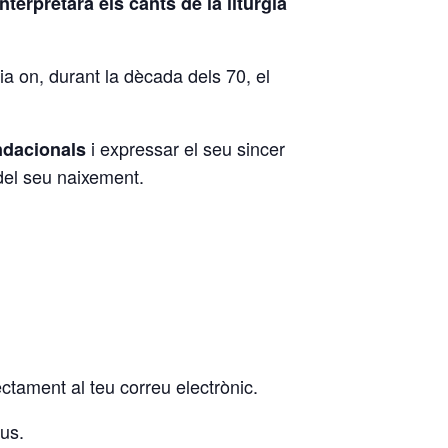
interpretarà els cants de la litúrgia
ia on, durant la dècada dels 70, el
i expressar el seu sincer
ndacionals
 del seu naixement.
ectament al teu correu electrònic.
ous.