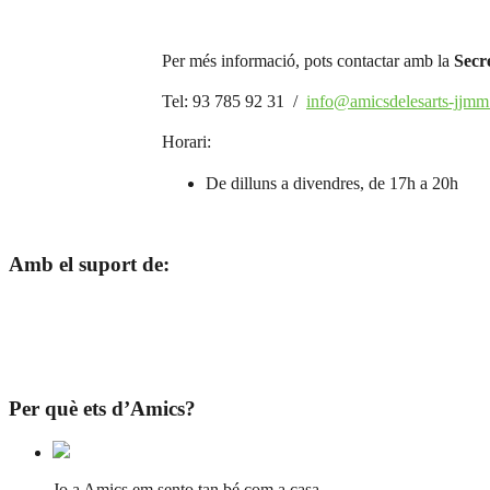
Per més informació, pots contactar amb la
Secr
Tel: 93 785 92 31 /
info@amicsdelesarts-jjmm
Horari:
De dilluns a divendres, de 17h a 20h
Amb el suport de:
Per què ets d’Amics?
Jo a Amics em sento tan bé com a casa.