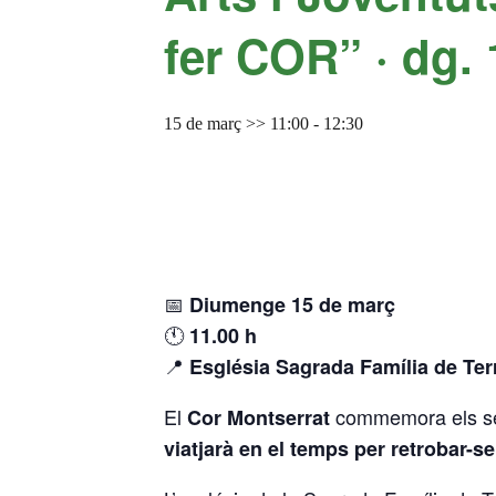
fer COR” · dg.
15 de març >> 11:00
-
12:30
📅
Diumenge 15 de març
🕚
11.00 h
📍
Església Sagrada Família de Ter
El
commemora els se
Cor Montserrat
viatjarà en el temps per retrobar-s