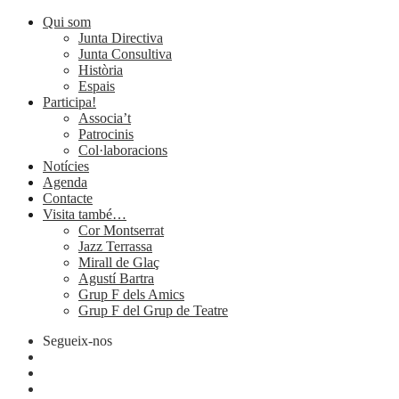
Qui som
Junta Directiva
Junta Consultiva
Història
Espais
Participa!
Associa’t
Patrocinis
Col·laboracions
Notícies
Agenda
Contacte
Visita també…
Cor Montserrat
Jazz Terrassa
Mirall de Glaç
Agustí Bartra
Grup F dels Amics
Grup F del Grup de Teatre
Segueix-nos