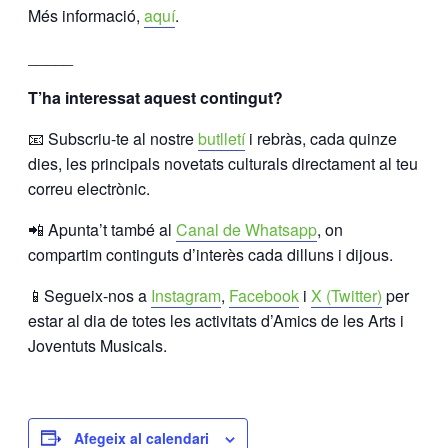
Més informació,
aquí
.
_____
T’ha interessat aquest contingut?
📧 Subscriu-te al nostre
butlletí
i rebràs, cada quinze
dies, les principals novetats culturals directament al teu
correu electrònic.
📲 Apunta’t també al
Canal de Whatsapp
, on
compartim continguts d’interès cada dilluns i dijous.
📱Segueix-nos a
Instagram
,
Facebook
i
X (Twitter)
per
estar al dia de totes les activitats d’Amics de les Arts i
Joventuts Musicals.
Afegeix al calendari