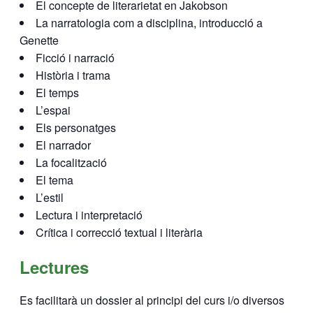
El concepte de literarietat en Jakobson
La narratologia com a disciplina, introducció a
Genette
Ficció i narració
Història i trama
El temps
L’espai
Els personatges
El narrador
La focalització
El tema
L’estil
Lectura i interpretació
Crítica i correcció textual i literària
Lectures
Es facilitarà un dossier al principi del curs i/o diversos