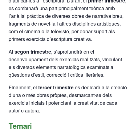
d’aplicar-los a l’escriptura. Durant el
primer trimestre
,
es combinarà una part principalment teòrica amb
l’anàlisi pràctica de diverses obres de narrativa breu,
fragments de novel·la i altres disciplines artístiques,
com el cinema o la televisió, per donar suport als
primers exercicis d’escriptura creativa.
Al
segon trimestre
, s’aprofundirà en el
desenvolupament dels exercicis realitzats, vinculant
els diversos elements narratològics examinats a
qüestions d’estil, correcció i crítica literàries.
Finalment, el
tercer trimestre
es dedicarà a la creació
d’una o més obres pròpies, desmarcant-se dels
exercicis inicials i potenciant la creativitat de cada
autor o autora.
Temari