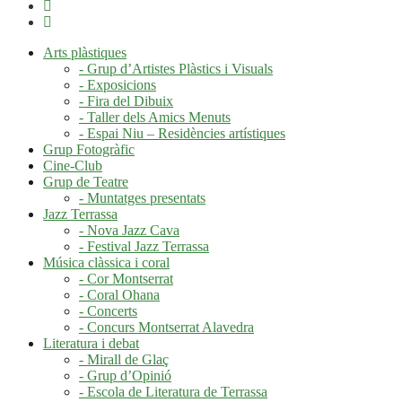
Arts plàstiques
- Grup d’Artistes Plàstics i Visuals
- Exposicions
- Fira del Dibuix
- Taller dels Amics Menuts
- Espai Niu – Residències artístiques
Grup Fotogràfic
Cine-Club
Grup de Teatre
- Muntatges presentats
Jazz Terrassa
- Nova Jazz Cava
- Festival Jazz Terrassa
Música clàssica i coral
- Cor Montserrat
- Coral Ohana
- Concerts
- Concurs Montserrat Alavedra
Literatura i debat
- Mirall de Glaç
- Grup d’Opinió
- Escola de Literatura de Terrassa