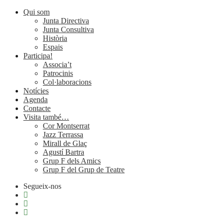
Qui som
Junta Directiva
Junta Consultiva
Història
Espais
Participa!
Associa’t
Patrocinis
Col·laboracions
Notícies
Agenda
Contacte
Visita també…
Cor Montserrat
Jazz Terrassa
Mirall de Glaç
Agustí Bartra
Grup F dels Amics
Grup F del Grup de Teatre
Segueix-nos