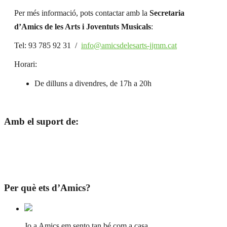
Per més informació, pots contactar amb la
Secretaria
d’Amics de les Arts i Joventuts Musicals
:
Tel: 93 785 92 31 /
info@amicsdelesarts-jjmm.cat
Horari:
De dilluns a divendres, de 17h a 20h
Amb el suport de:
Per què ets d’Amics?
Jo a Amics em sento tan bé com a casa.