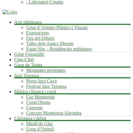
- Laboratori Creatiu
Arts plàstiques
Grup d’Artistes Plàstics i Visuals
Exposicions
Fira del Dibuix
Taller dels Amics Menuts
Espai Niu – Residències artístiques
Grup Fotogràfic
Cine-Club
Grup de Teatre
Muntatges presentats
Jazz Terrassa
Nova Jazz Cava
Festival Jazz Terrassa
Música clàssica i coral
Cor Montserrat
Coral Ohana
Concerts
Concurs Montserrat Alavedra
Literatura i debat
Mirall de Glaç
Grup d’Opinió