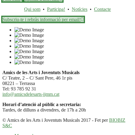
Qui som
•
Participa!
•
Notícies
•
Contacte
Subscriu-te i rebràs informació per email!
Amics de les Arts i Joventuts Musicals
C/ Teatre, 2 – C/ Sant Pere, 46 1r pis
08221 – Terrassa
Tel: 93 785 92 31
info@amicsdelesarts-jjmm.cat
Horari d’atenció al públic a secretaria:
Tardes, de dilluns a divendres, de 17h a 20h
© Amics de les Arts i Joventuts Musicals 2017 - Fet per
BIOBIZ
S&C