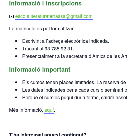
Informació i inscripcions
📧
escolaliteraturaterrassa@gmail.com
La matrícula es pot formalitzar:
Escrivint a l’adreça electrònica indicada.
Trucant al 93 785 92 31.
Presencialment a la secretaria d’Amics de les Arts i 
Informació important
Els cursos tenen places limitades. La reserva de plaça
Les dates indicades per a cada curs o seminari pod
Perquè el curs es pugui dur a terme, caldrà assolir u
Més informació,
aquí
.
_____
T’ha interessat aquest contingut?