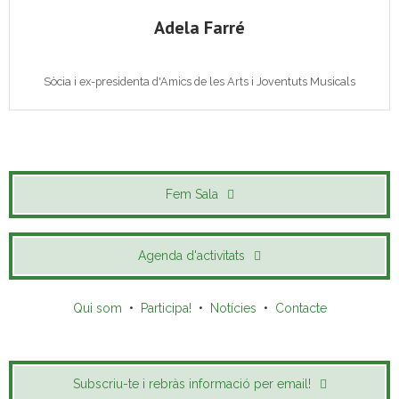
Adela Farré
Sòcia i ex-presidenta d'Amics de les Arts i Joventuts Musicals
Fem Sala
Agenda d'activitats
Qui som
•
Participa!
•
Notícies
•
Contacte
Subscriu-te i rebràs informació per email!