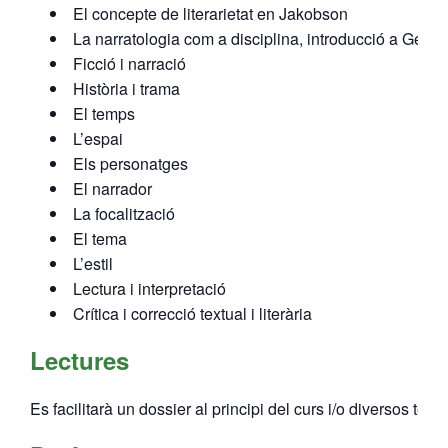
El concepte de literarietat en Jakobson
La narratologia com a disciplina, introducció a Genet
- Mirall de Glaç
Ficció i narració
Història i trama
- Grup d’Opinió
El temps
- Escola de Literatura de Terrassa
L’espai
Els personatges
- Laboratori Creatiu
El narrador
La focalització
El tema
L’estil
Lectura i interpretació
Crítica i correcció textual i literària
Lectures
Es facilitarà un dossier al principi del curs i/o diversos text