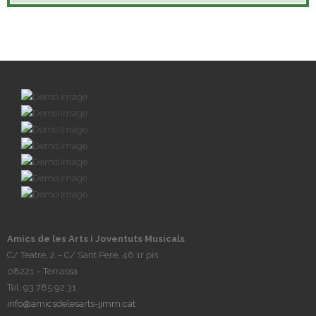
Amics de les Arts i Joventuts Musicals
C/ Teatre, 2 – C/ Sant Pere, 46 1r pis
08221 – Terrassa
Tel: 93 785 92 31
info@amicsdelesarts-jjmm.cat