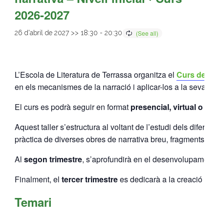
2026-2027
- Muntatges presentats
26 d'abril de 2027 >> 18:30
-
20:30
Jazz Terrassa
- Nova Jazz Cava
L’Escola de Literatura de Terrassa organitza el
Curs de teor
- Festival Jazz Terrassa
en els mecanismes de la narració i aplicar-los a la seva prò
Música clàssica i coral
El curs es podrà seguir en format
presencial, virtual o mix
Aquest taller s’estructura al voltant de l’estudi dels diferent
- Cor Montserrat
pràctica de diverses obres de narrativa breu, fragments de no
- Coral Ohana
Al
segon trimestre
, s’aprofundirà en el desenvolupament del
- Concerts
Finalment, el
tercer trimestre
es dedicarà a la creació d’un
- Concurs Montserrat Alavedra
Temari
Literatura i debat