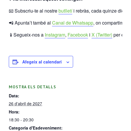
📧 Subscriu-te al nostre
butlletí
i rebràs, cada quinze dies, l
📲 Apunta’t també al
Canal de Whatsapp
, on compartim con
📱Segueix-nos a
Instagram
,
Facebook
i
X (Twitter)
per estar
Afegeix al calendari
MOSTRA ELS DETALLS
Data:
26 d'abril de 2027
Hora:
18:30 - 20:30
Categoria d'Esdeveniment: