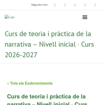
Segueix-nos
Arts plàstiques
- Grup d’Artistes Plàstics i Visuals
Curs de teoria i pràctica de la
- Exposicions
narrativa – Nivell inicial · Curs
- Fira del Dibuix
2026-2027
- Taller dels Amics Menuts
- Espai Niu – Residències artístiques
Grup Fotogràfic
« Tots els Esdeveniments
Cine-Club
Curs de teoria i pràctica de la
Grup de Teatre
narrativa – Nivell inicial · Curs