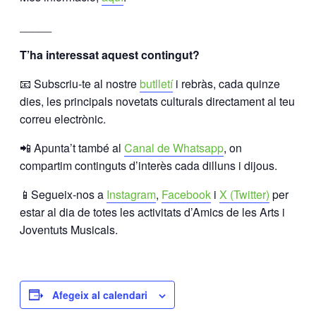
_____
T’ha interessat aquest contingut?
📧 Subscriu-te al nostre
butlletí
i rebràs, cada quinze
dies, les principals novetats culturals directament al teu
correu electrònic.
📲 Apunta’t també al
Canal de Whatsapp
, on
compartim continguts d’interès cada dilluns i dijous.
📱Segueix-nos a
Instagram
,
Facebook
i
X (Twitter)
per
estar al dia de totes les activitats d’Amics de les Arts i
Joventuts Musicals.
Afegeix al calendari