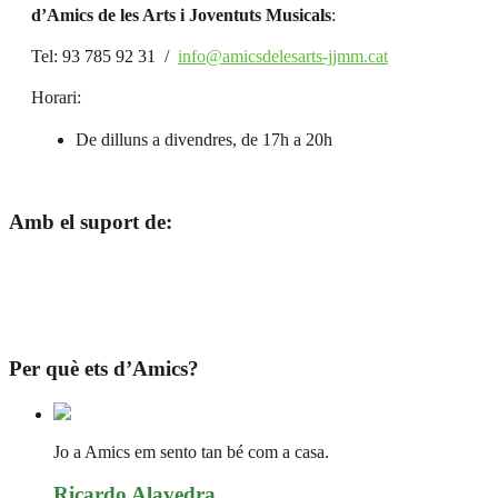
d’Amics de les Arts i Joventuts Musicals
:
Tel: 93 785 92 31 /
info@amicsdelesarts-jjmm.cat
Horari:
De dilluns a divendres, de 17h a 20h
Amb el suport de:
Per què ets d’Amics?
Jo a Amics em sento tan bé com a casa.
Ricardo Alavedra