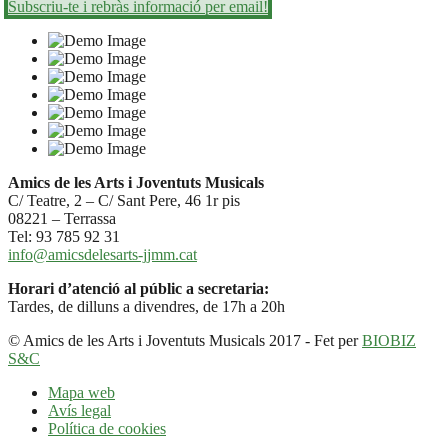
Subscriu-te i rebràs informació per email!
Amics de les Arts i Joventuts Musicals
C/ Teatre, 2 – C/ Sant Pere, 46 1r pis
08221 – Terrassa
Tel: 93 785 92 31
info@amicsdelesarts-jjmm.cat
Horari d’atenció al públic a secretaria:
Tardes, de dilluns a divendres, de 17h a 20h
© Amics de les Arts i Joventuts Musicals 2017 - Fet per
BIOBIZ
S&C
Mapa web
Avís legal
Política de cookies