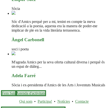
Sòcia
Sóc d'Amics perquè per a mi, tenint en compte la meva
dedicació a la poesia, aquesta era la manera de poder-me
implicar de ple en la vida literària terrassenca.
Àngel Carbonell
soci i poeta
M'agrada Amics per la seva oferta cultural diversa i perquè és
un espai de diàleg...
Adela Farré
Sòcia i ex-presidenta d'Amics de les Arts i Joventuts Musicals
Fem Sala
Agenda d'activitats
Qui som
•
Participa!
•
Notícies
•
Contacte