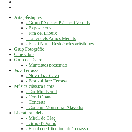
Arts plàstiques
- Grup d’Artistes Plàstics i Visuals
- Exposicions
- Fira del Dibuix
- Taller dels Amics Menuts
- Espai Niu – Residències artístiques
Grup Fotogràfic
Cine-Club
Grup de Teatre
- Muntatges presentats
Jazz Terrassa
- Nova Jazz Cava
- Festival Jazz Terrassa
Música clàssica i coral
- Cor Montserrat
- Coral Ohana
- Concerts
- Concurs Montserrat Alavedra
Literatura i debat
- Mirall de Glaç
- Grup d’Opinió
- Escola de Literatura de Terrassa