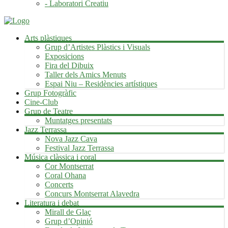
- Laboratori Creatiu
Arts plàstiques
Grup d’Artistes Plàstics i Visuals
Exposicions
Fira del Dibuix
Taller dels Amics Menuts
Espai Niu – Residències artístiques
Grup Fotogràfic
Cine-Club
Grup de Teatre
Muntatges presentats
Jazz Terrassa
Nova Jazz Cava
Festival Jazz Terrassa
Música clàssica i coral
Cor Montserrat
Coral Ohana
Concerts
Concurs Montserrat Alavedra
Literatura i debat
Mirall de Glaç
Grup d’Opinió