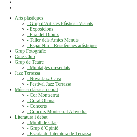
Arts plàstiques
- Grup d’Artistes Plàstics i Visuals
- Exposicions
- Fira del Dibuix
- Taller dels Amics Menuts
- Espai Niu – Residències artístiques
Grup Fotogràfic
Cine-Club
Grup de Teatre
- Muntatges presentats
Jazz Terrassa
- Nova Jazz Cava
- Festival Jazz Terrassa
Música clàssica i coral
- Cor Montserrat
- Coral Ohana
- Concerts
- Concurs Montserrat Alavedra
Literatura i debat
- Mirall de Glaç
- Grup d’Opinió
- Escola de Literatura de Terrassa