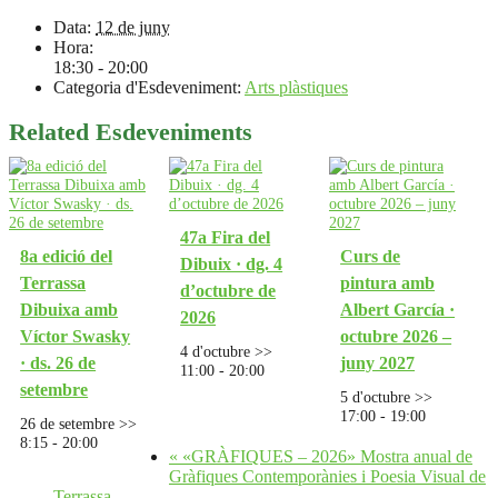
Data:
12 de juny
Hora:
18:30 - 20:00
Categoria d'Esdeveniment:
Arts plàstiques
Related Esdeveniments
47a Fira del
8a edició del
Curs de
Dibuix · dg. 4
Terrassa
pintura amb
d’octubre de
Dibuixa amb
Albert García ·
2026
Víctor Swasky
octubre 2026 –
4 d'octubre >>
· ds. 26 de
juny 2027
11:00
-
20:00
setembre
5 d'octubre >>
17:00
-
19:00
26 de setembre >>
8:15
-
20:00
«
«GRÀFIQUES – 2026» Mostra anual de
Gràfiques Contemporànies i Poesia Visual de
Terrassa