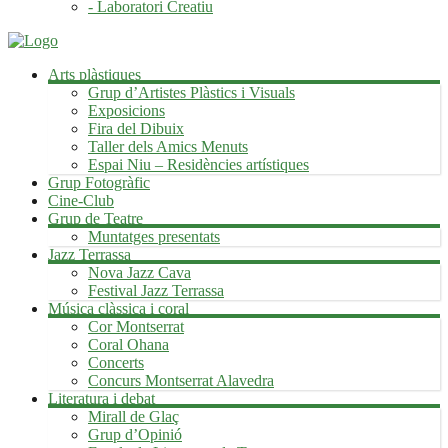
- Laboratori Creatiu
Arts plàstiques
Grup d’Artistes Plàstics i Visuals
Exposicions
Fira del Dibuix
Taller dels Amics Menuts
Espai Niu – Residències artístiques
Grup Fotogràfic
Cine-Club
Grup de Teatre
Muntatges presentats
Jazz Terrassa
Nova Jazz Cava
Festival Jazz Terrassa
Música clàssica i coral
Cor Montserrat
Coral Ohana
Concerts
Concurs Montserrat Alavedra
Literatura i debat
Mirall de Glaç
Grup d’Opinió