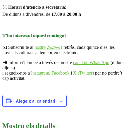
🕒
Horari d’atenció a secretaria:
De dilluns a divendres, de
17.00 a 20.00 h
_____
𝐓’𝐡𝐚 𝐢𝐧𝐭𝐞𝐫𝐞𝐬𝐬𝐚𝐭 𝐚𝐪𝐮𝐞𝐬𝐭 𝐜𝐨𝐧𝐭𝐢𝐧𝐠𝐮𝐭
📧 Subscriu-te al
nostre
𝐵𝑢𝑡𝑙𝑙𝑒𝑡𝑖́
i rebràs, cada quinze dies, les
novetats culturals al teu correu electrònic.
📲 Informa’t també a través del nostre
canal de WhatsApp
(dilluns i
dijous).
i segueix-nos a
Instagram
,
Facebook
i
X (Twitter)
per no perdre’t
cap activitat.
Afegeix al calendari
Mostra els detalls