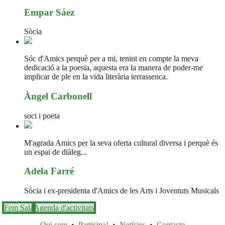
Empar Sáez
Sòcia
Sóc d'Amics perquè per a mi, tenint en compte la meva
dedicació a la poesia, aquesta era la manera de poder-me
implicar de ple en la vida literària terrassenca.
Àngel Carbonell
soci i poeta
M'agrada Amics per la seva oferta cultural diversa i perquè és
un espai de diàleg...
Adela Farré
Sòcia i ex-presidenta d'Amics de les Arts i Joventuts Musicals
Fem Sala
Agenda d'activitats
Qui som
•
Participa!
•
Notícies
•
Contacte