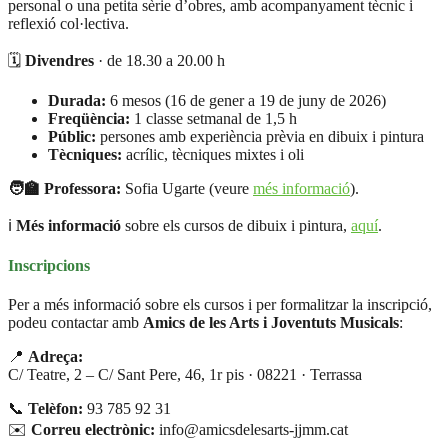
personal o una petita sèrie d’obres, amb acompanyament tècnic i
reflexió col·lectiva.
🗓️
Divendres
· de 18.30 a 20.00 h
Durada:
6 mesos (16 de gener a 19 de juny de 2026)
Freqüència:
1 classe setmanal de 1,5 h
Públic:
persones amb experiència prèvia en dibuix i pintura
Tècniques:
acrílic, tècniques mixtes i oli
🧑‍🏫 Professora:
Sofia Ugarte (veure
més informació
).
ℹ️
Més informació
sobre els cursos de dibuix i pintura,
aquí
.
Inscripcions
Per a més informació sobre els cursos i per formalitzar la inscripció,
podeu contactar amb
Amics de les Arts i Joventuts Musicals
:
📍
Adreça:
C/ Teatre, 2 – C/ Sant Pere, 46, 1r pis · 08221 · Terrassa
📞
Telèfon:
93 785 92 31
✉️
Correu electrònic:
info@amicsdelesarts-jjmm.cat