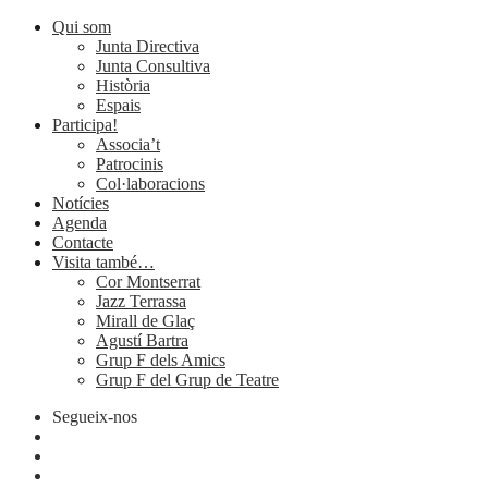
Qui som
Junta Directiva
Junta Consultiva
Història
Espais
Participa!
Associa’t
Patrocinis
Col·laboracions
Notícies
Agenda
Contacte
Visita també…
Cor Montserrat
Jazz Terrassa
Mirall de Glaç
Agustí Bartra
Grup F dels Amics
Grup F del Grup de Teatre
Segueix-nos