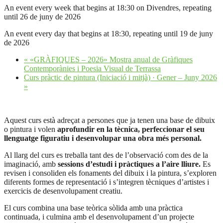
An event every week that begins at 18:30 on Divendres, repeating
until 26 de juny de 2026
An event every day that begins at 18:30, repeating until 19 de juny
de 2026
«
«GRÀFIQUES – 2026» Mostra anual de Gràfiques
Contemporànies i Poesia Visual de Terrassa
Curs pràctic de pintura (Iniciació i mitjà) · Gener – Juny 2026
»
Aquest curs està adreçat a persones que ja tenen una base de dibuix
o pintura i volen
aprofundir en la tècnica, perfeccionar el seu
llenguatge figuratiu i desenvolupar una obra més personal.
Al llarg del curs es treballa tant des de l’observació com des de la
imaginació, amb
sessions d’estudi i pràctiques a l’aire lliure.
Es
revisen i consoliden els fonaments del dibuix i la pintura, s’exploren
diferents formes de representació i s’integren tècniques d’artistes i
exercicis de desenvolupament creatiu.
El curs combina una base teòrica sòlida amb una pràctica
continuada, i culmina amb el desenvolupament d’un projecte