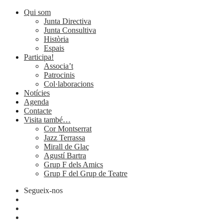
Qui som
Junta Directiva
Junta Consultiva
Història
Espais
Participa!
Associa’t
Patrocinis
Col·laboracions
Notícies
Agenda
Contacte
Visita també…
Cor Montserrat
Jazz Terrassa
Mirall de Glaç
Agustí Bartra
Grup F dels Amics
Grup F del Grup de Teatre
Segueix-nos