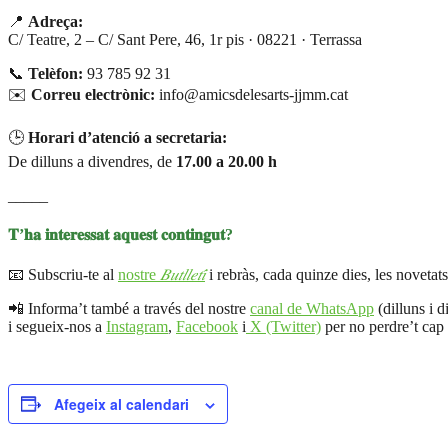
📍
Adreça:
C/ Teatre, 2 – C/ Sant Pere, 46, 1r pis · 08221 · Terrassa
📞
Telèfon:
93 785 92 31
✉️
Correu electrònic:
info@amicsdelesarts-jjmm.cat
🕒
Horari d’atenció a secretaria:
De dilluns a divendres, de
17.00 a 20.00 h
_____
𝐓’𝐡𝐚 𝐢𝐧𝐭𝐞𝐫𝐞𝐬𝐬𝐚𝐭 𝐚𝐪𝐮𝐞𝐬𝐭 𝐜𝐨𝐧𝐭𝐢𝐧𝐠𝐮𝐭?
📧 Subscriu-te al
nostre
𝐵𝑢𝑡𝑙𝑙𝑒𝑡𝑖́
i rebràs, cada quinze dies, les novetats
📲 Informa’t també a través del nostre
canal de WhatsApp
(dilluns i d
i segueix-nos a
Instagram
,
Facebook
i
X (Twitter)
per no perdre’t cap a
Afegeix al calendari