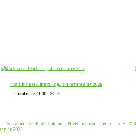
47a Fira del Dibuix · dg. 4 d’octubre de 2026
4 d'octubre >> 11:00
-
20:00
«
Curs pràctic de dibuix i pintura · Nivell avançat · Gener – Juny 2026
juny de 2026
»