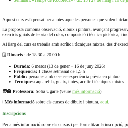
Seminari: «Temps de Rodoreda» · dc. 13 i 27 de maig i 10 de 
Aquest curs està pensat per a totes aquelles persones que volen iniciar-s
La proposta combina observació, dibuix i pintura, avançant progressivam
exercicis guiats de teoria del color, composició i tècnica pictòrica, i in
Al llarg del curs es treballa amb acrílic i tècniques mixtes, des d’ex
🗓️
Dimarts
· de 18.30 a 20.00 h
Durada:
6 mesos (13 de gener – 16 de juny 2026)
Freqüència:
1 classe setmanal de 1,5 h
Públic:
persones amb o sense experiència prèvia en pintura
Tècniques:
aquarel·la, guaix, tintes, acrílic i tècniques mixtes
🧑‍🏫 Professora:
Sofia Ugarte (veure
més informació
).
ℹ️
Més informació
sobre els cursos de dibuix i pintura,
aquí
.
Inscripcions
Per a més informació sobre els cursos i per formalitzar la inscripció,