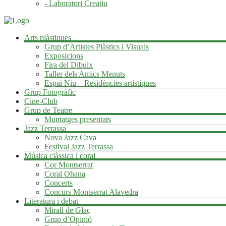
- Laboratori Creatiu
Arts plàstiques
Grup d’Artistes Plàstics i Visuals
Exposicions
Fira del Dibuix
Taller dels Amics Menuts
Espai Niu – Residències artístiques
Grup Fotogràfic
Cine-Club
Grup de Teatre
Muntatges presentats
Jazz Terrassa
Nova Jazz Cava
Festival Jazz Terrassa
Música clàssica i coral
Cor Montserrat
Coral Ohana
Concerts
Concurs Montserrat Alavedra
Literatura i debat
Mirall de Glaç
Grup d’Opinió