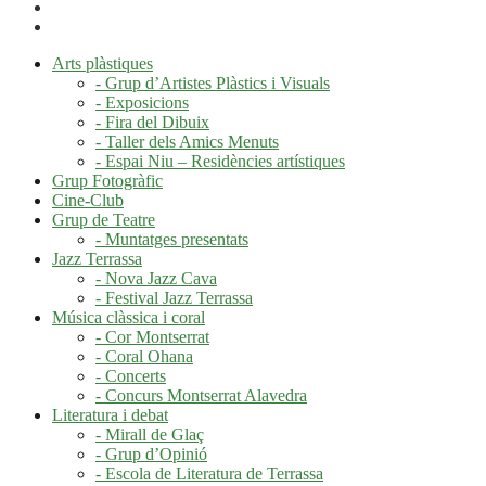
Arts plàstiques
- Grup d’Artistes Plàstics i Visuals
- Exposicions
- Fira del Dibuix
- Taller dels Amics Menuts
- Espai Niu – Residències artístiques
Grup Fotogràfic
Cine-Club
Grup de Teatre
- Muntatges presentats
Jazz Terrassa
- Nova Jazz Cava
- Festival Jazz Terrassa
Música clàssica i coral
- Cor Montserrat
- Coral Ohana
- Concerts
- Concurs Montserrat Alavedra
Literatura i debat
- Mirall de Glaç
- Grup d’Opinió
- Escola de Literatura de Terrassa