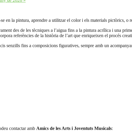
juny de 2026
»
e en la pintura, aprendre a utilitzar el color i els materials pictòrics, o
ent des de les tècniques a l’aigua fins a la pintura acrílica i una prim
corpora referències de la història de l’art que enriqueixen el procés creat
ercicis senzills fins a composicions figuratives, sempre amb un acompanya
 podeu contactar amb
Amics de les Arts i Joventuts Musicals
: