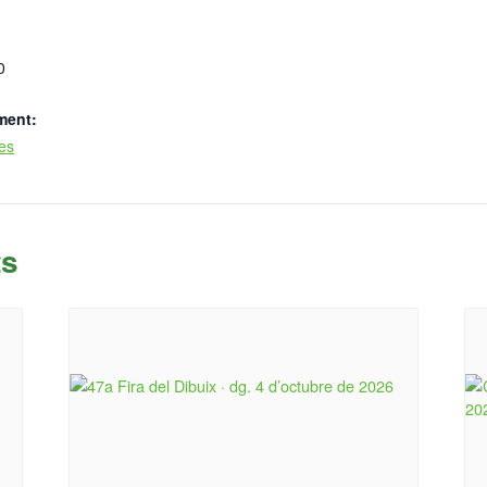
0
ment:
ues
ts