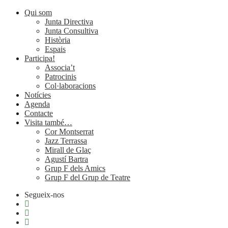
Qui som
Junta Directiva
Junta Consultiva
Història
Espais
Participa!
Associa’t
Patrocinis
Col·laboracions
Notícies
Agenda
Contacte
Visita també…
Cor Montserrat
Jazz Terrassa
Mirall de Glaç
Agustí Bartra
Grup F dels Amics
Grup F del Grup de Teatre
Segueix-nos