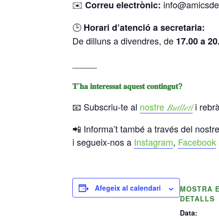
✉️
info@amicsdel
Correu electrònic:
🕒
Horari d’atenció a secretaria:
De dilluns a divendres, de
17.00 a 20
_____
𝐓’𝐡𝐚 𝐢𝐧𝐭𝐞𝐫𝐞𝐬𝐬𝐚𝐭 𝐚𝐪𝐮𝐞𝐬𝐭 𝐜𝐨𝐧𝐭𝐢𝐧𝐠𝐮𝐭?
📧 Subscriu-te al
nostre
i rebrà
𝐵𝑢𝑡𝑙𝑙𝑒𝑡𝑖́
📲 Informa’t també a través del nostr
i segueix-nos a
Instagram
,
Facebook
Afegeix al calendari
MOSTRA 
DETALLS
Data: