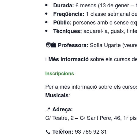
6 mesos (13 de gener – 1
Durada:
1 classe setmanal de
Freqüència:
persones amb o sense expe
Públic:
aquarel·la, guaix, tinte
Tècniques:
Sofia Ugarte (veur
🧑‍🏫 Professora:
ℹ️
sobre els cursos de 
Més informació
Inscripcions
Per a més informació sobre els cursos
:
Musicals
📍
Adreça:
C/ Teatre, 2 – C/ Sant Pere, 46, 1r pi
📞
93 785 92 31
Telèfon: