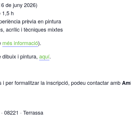
6 de juny 2026)
 1,5 h
riència prèvia en pintura
s, acrílic i tècniques mixtes
e
més informació
).
dibuix i pintura,
aquí
.
 i per formalitzar la inscripció, podeu contactar amb
Ami
s · 08221 · Terrassa