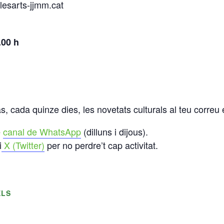
esarts-jjmm.cat
.00 h
s, cada quinze dies, les novetats culturals al teu correu 
e
canal de WhatsApp
(dilluns i dijous).
i
X (Twitter)
per no perdre’t cap activitat.
ELS