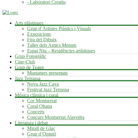
- Laboratori Creatiu
Arts plàstiques
Grup d’Artistes Plàstics i Visuals
Exposicions
Fira del Dibuix
Taller dels Amics Menuts
Espai Niu – Residències artístiques
Grup Fotogràfic
Cine-Club
Grup de Teatre
Muntatges presentats
Jazz Terrassa
Nova Jazz Cava
Festival Jazz Terrassa
Música clàssica i coral
Cor Montserrat
Coral Ohana
Concerts
Concurs Montserrat Alavedra
Literatura i debat
Mirall de Glaç
Grup d’Opinió