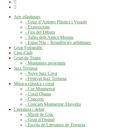
Arts plàstiques
- Grup d’Artistes Plàstics i Visuals
- Exposicions
- Fira del Dibuix
- Taller dels Amics Menuts
- Espai Niu – Residències artístiques
Grup Fotogràfic
Cine-Club
Grup de Teatre
- Muntatges presentats
Jazz Terrassa
- Nova Jazz Cava
- Festival Jazz Terrassa
Música clàssica i coral
- Cor Montserrat
- Coral Ohana
- Concerts
- Concurs Montserrat Alavedra
Literatura i debat
- Mirall de Glaç
- Grup d’Opinió
- Escola de Literatura de Terrassa