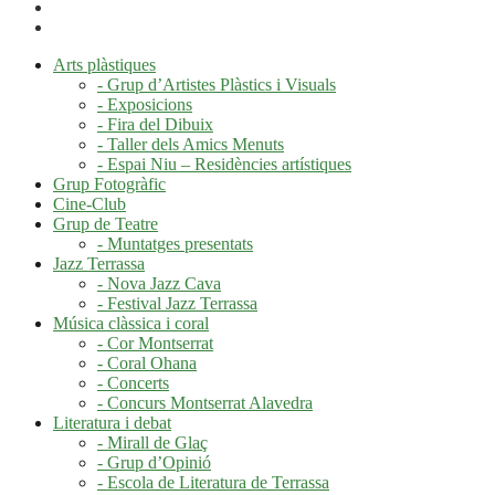
Arts plàstiques
- Grup d’Artistes Plàstics i Visuals
- Exposicions
- Fira del Dibuix
- Taller dels Amics Menuts
- Espai Niu – Residències artístiques
Grup Fotogràfic
Cine-Club
Grup de Teatre
- Muntatges presentats
Jazz Terrassa
- Nova Jazz Cava
- Festival Jazz Terrassa
Música clàssica i coral
- Cor Montserrat
- Coral Ohana
- Concerts
- Concurs Montserrat Alavedra
Literatura i debat
- Mirall de Glaç
- Grup d’Opinió
- Escola de Literatura de Terrassa