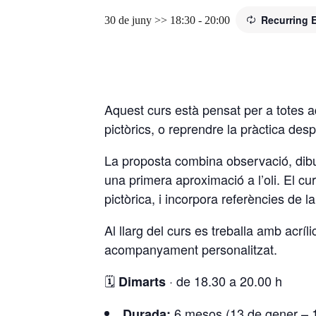
Recurring
30 de juny >> 18:30
-
20:00
Aquest curs està pensat per a totes aqu
pictòrics, o reprendre la pràctica des
La proposta combina observació, dibuix
una primera aproximació a l’oli. El cu
pictòrica, i incorpora referències de la
Al llarg del curs es treballa amb acrí
acompanyament personalitzat.
🗓️
· de 18.30 a 20.00 h
Dimarts
6 mesos (13 de gener – 1
Durada: