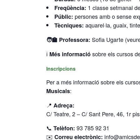
1 classe setmanal de
Freqüència:
persones amb o sense expe
Públic:
aquarel·la, guaix, tinte
Tècniques:
Sofia Ugarte (veur
🧑‍🏫 Professora:
ℹ️
sobre els cursos de 
Més informació
Inscripcions
Per a més informació sobre els cursos
:
Musicals
📍
Adreça:
C/ Teatre, 2 – C/ Sant Pere, 46, 1r pi
📞
93 785 92 31
Telèfon:
✉️
info@amicsdel
Correu electrònic: