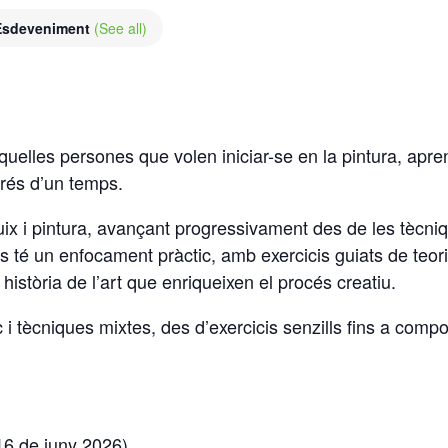
 Esdeveniment
(See all)
elles persones que volen iniciar-se en la pintura, aprendr
prés d’un temps.
 i pintura, avançant progressivament des de les tècniques
rs té un enfocament pràctic, amb exercicis guiats de teori
 història de l’art que enriqueixen el procés creatiu.
lic i tècniques mixtes, des d’exercicis senzills fins a co
6 de juny 2026)