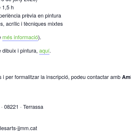
 1,5 h
riència prèvia en pintura
s, acrílic i tècniques mixtes
e
més informació
).
dibuix i pintura,
aquí
.
 i per formalitzar la inscripció, podeu contactar amb
Ami
s · 08221 · Terrassa
esarts-jjmm.cat