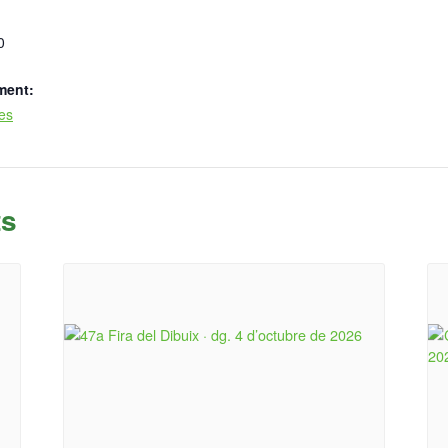
0
ment:
ues
ts