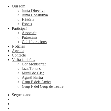
Qui som
Junta Directiva
Junta Consultiva
Història
Espais
Participa!
Associa’t
Patrocinis
Col·laboracions
Notícies
Agenda
Contacte
Visita també…
Cor Montserrat
Jazz Terrassa
Mirall de Glaç
Agustí Bartra
Grup F dels Amics
Grup F del Grup de Teatre
Segueix-nos