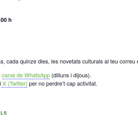
.00 h
s, cada quinze dies, les novetats culturals al teu correu 
e
canal de WhatsApp
(dilluns i dijous).
i
X (Twitter)
per no perdre’t cap activitat.
ELS