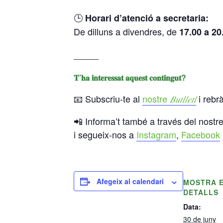
🕒
Horari d’atenció a secretaria:
De dilluns a divendres, de
17.00 a 20
_____
𝐓’𝐡𝐚 𝐢𝐧𝐭𝐞𝐫𝐞𝐬𝐬𝐚𝐭 𝐚𝐪𝐮𝐞𝐬𝐭 𝐜𝐨𝐧𝐭𝐢𝐧𝐠𝐮𝐭?
📧 Subscriu-te al
nostre
i rebrà
𝐵𝑢𝑡𝑙𝑙𝑒𝑡𝑖́
📲 Informa’t també a través del nostr
i segueix-nos a
Instagram
,
Facebook
Afegeix al calendari
MOSTRA 
DETALLS
Data:
30 de juny