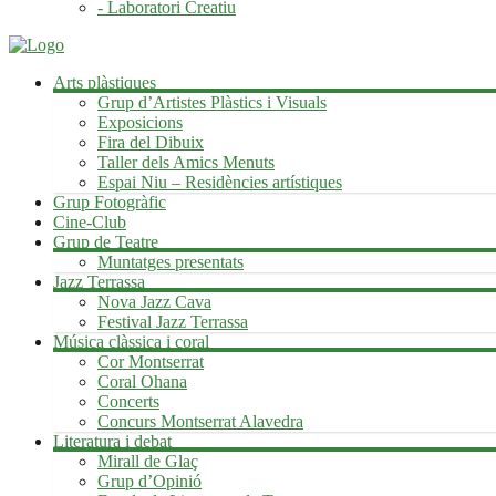
- Laboratori Creatiu
Arts plàstiques
Grup d’Artistes Plàstics i Visuals
Exposicions
Fira del Dibuix
Taller dels Amics Menuts
Espai Niu – Residències artístiques
Grup Fotogràfic
Cine-Club
Grup de Teatre
Muntatges presentats
Jazz Terrassa
Nova Jazz Cava
Festival Jazz Terrassa
Música clàssica i coral
Cor Montserrat
Coral Ohana
Concerts
Concurs Montserrat Alavedra
Literatura i debat
Mirall de Glaç
Grup d’Opinió