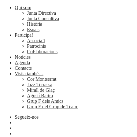
Qui som
Junta Directiva
Junta Consultiva
Història
Espais
Participa!
Associa’t
Patrocinis
Col·laboracions
Notícies
Agenda
Contacte
Visita també…
Cor Montserrat
Jazz Terrassa
Mirall de Glaç
Agustí Bartra
Grup F dels Amics
Grup F del Grup de Teatre
Segueix-nos