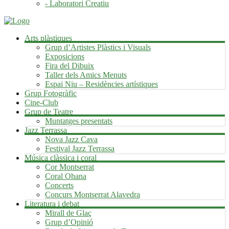
- Laboratori Creatiu
Arts plàstiques
Grup d’Artistes Plàstics i Visuals
Exposicions
Fira del Dibuix
Taller dels Amics Menuts
Espai Niu – Residències artístiques
Grup Fotogràfic
Cine-Club
Grup de Teatre
Muntatges presentats
Jazz Terrassa
Nova Jazz Cava
Festival Jazz Terrassa
Música clàssica i coral
Cor Montserrat
Coral Ohana
Concerts
Concurs Montserrat Alavedra
Literatura i debat
Mirall de Glaç
Grup d’Opinió