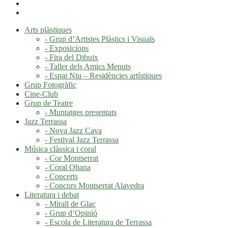
Arts plàstiques
- Grup d’Artistes Plàstics i Visuals
- Exposicions
- Fira del Dibuix
- Taller dels Amics Menuts
- Espai Niu – Residències artístiques
Grup Fotogràfic
Cine-Club
Grup de Teatre
- Muntatges presentats
Jazz Terrassa
- Nova Jazz Cava
- Festival Jazz Terrassa
Música clàssica i coral
- Cor Montserrat
- Coral Ohana
- Concerts
- Concurs Montserrat Alavedra
Literatura i debat
- Mirall de Glaç
- Grup d’Opinió
- Escola de Literatura de Terrassa