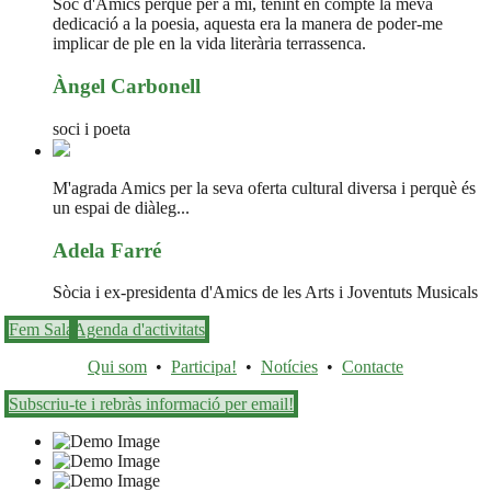
Sóc d'Amics perquè per a mi, tenint en compte la meva
dedicació a la poesia, aquesta era la manera de poder-me
implicar de ple en la vida literària terrassenca.
Àngel Carbonell
soci i poeta
M'agrada Amics per la seva oferta cultural diversa i perquè és
un espai de diàleg...
Adela Farré
Sòcia i ex-presidenta d'Amics de les Arts i Joventuts Musicals
Fem Sala
Agenda d'activitats
Qui som
•
Participa!
•
Notícies
•
Contacte
Subscriu-te i rebràs informació per email!