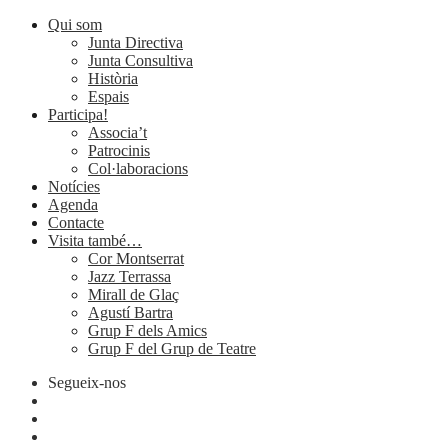
Qui som
Junta Directiva
Junta Consultiva
Història
Espais
Participa!
Associa’t
Patrocinis
Col·laboracions
Notícies
Agenda
Contacte
Visita també…
Cor Montserrat
Jazz Terrassa
Mirall de Glaç
Agustí Bartra
Grup F dels Amics
Grup F del Grup de Teatre
Segueix-nos