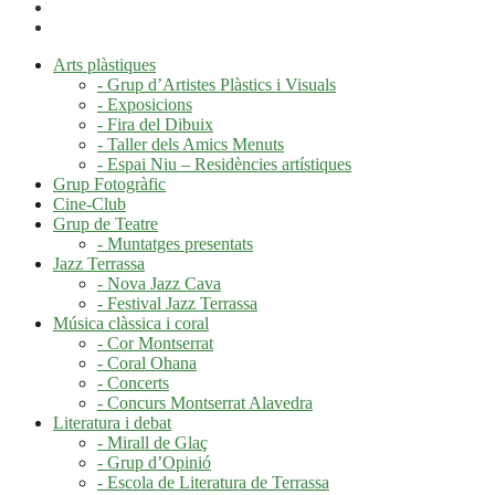
Arts plàstiques
- Grup d’Artistes Plàstics i Visuals
- Exposicions
- Fira del Dibuix
- Taller dels Amics Menuts
- Espai Niu – Residències artístiques
Grup Fotogràfic
Cine-Club
Grup de Teatre
- Muntatges presentats
Jazz Terrassa
- Nova Jazz Cava
- Festival Jazz Terrassa
Música clàssica i coral
- Cor Montserrat
- Coral Ohana
- Concerts
- Concurs Montserrat Alavedra
Literatura i debat
- Mirall de Glaç
- Grup d’Opinió
- Escola de Literatura de Terrassa