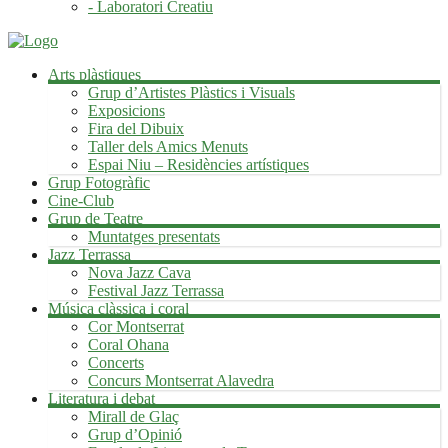
- Laboratori Creatiu
Arts plàstiques
Grup d’Artistes Plàstics i Visuals
Exposicions
Fira del Dibuix
Taller dels Amics Menuts
Espai Niu – Residències artístiques
Grup Fotogràfic
Cine-Club
Grup de Teatre
Muntatges presentats
Jazz Terrassa
Nova Jazz Cava
Festival Jazz Terrassa
Música clàssica i coral
Cor Montserrat
Coral Ohana
Concerts
Concurs Montserrat Alavedra
Literatura i debat
Mirall de Glaç
Grup d’Opinió