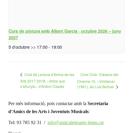
Curs de pintura amb Albert García · octubre 2026 – juny
2027
5 d'octubre >> 17:00
-
19:00
Cine-Club: Clàssics del
Club de Lectura d’Amics de les
Arts 2017-2018: «Arbre que
Cinema-10. «Viridiana»
s’allunyà», d’Antoni Clapés
(1961), de Luís Buñuel
Per més informació, pots contactar amb la
Secretaria
d’Amics de les Arts i Joventuts Musicals
:
Tel: 93 785 92 31 /
info@amicsdelesarts-jjmm.cat