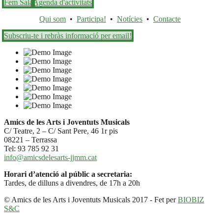
Fem Sala
Agenda d'activitats
Qui som
•
Participa!
•
Notícies
•
Contacte
Subscriu-te i rebràs informació per email!
Amics de les Arts i Joventuts Musicals
C/ Teatre, 2 – C/ Sant Pere, 46 1r pis
08221 – Terrassa
Tel: 93 785 92 31
info@amicsdelesarts-jjmm.cat
Horari d’atenció al públic a secretaria:
Tardes, de dilluns a divendres, de 17h a 20h
© Amics de les Arts i Joventuts Musicals 2017 - Fet per
BIOBIZ
S&C