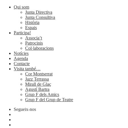
Qui som
Junta Directiva
Junta Consultiva
Història
Espais
Participa!
Associa’t
Patrocinis
Col·laboracions
Notícies
Agenda
Contacte
Visita també…
Cor Montserrat
Jazz Terrassa
Mirall de Glaç
Agustí Bartra
Grup F dels Amics
Grup F del Grup de Teatre
Segueix-nos