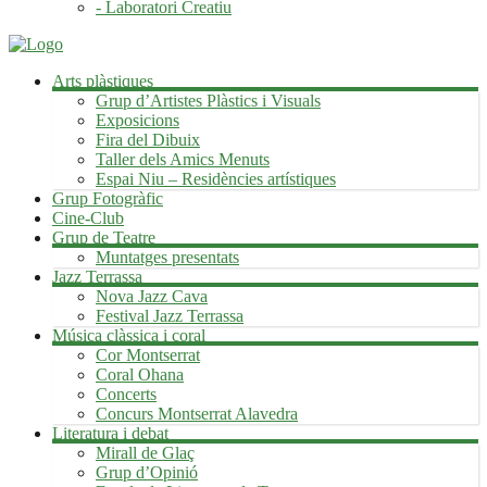
- Laboratori Creatiu
Arts plàstiques
Grup d’Artistes Plàstics i Visuals
Exposicions
Fira del Dibuix
Taller dels Amics Menuts
Espai Niu – Residències artístiques
Grup Fotogràfic
Cine-Club
Grup de Teatre
Muntatges presentats
Jazz Terrassa
Nova Jazz Cava
Festival Jazz Terrassa
Música clàssica i coral
Cor Montserrat
Coral Ohana
Concerts
Concurs Montserrat Alavedra
Literatura i debat
Mirall de Glaç
Grup d’Opinió