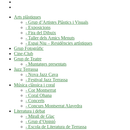
Arts plàstiques
- Grup d’Artistes Plàstics i Visuals
- Exposicions
- Fira del Dibuix
- Taller dels Amics Menuts
- Espai Niu – Residències artístiques
Grup Fotogràfic
Cine-Club
Grup de Teatre
- Muntatges presentats
Jazz Terrassa
- Nova Jazz Cava
- Festival Jazz Terrassa
Música clàssica i coral
- Cor Montserrat
- Coral Ohana
- Concerts
- Concurs Montserrat Alavedra
Literatura i debat
- Mirall de Glaç
- Grup d’Opinió
- Escola de Literatura de Terrassa