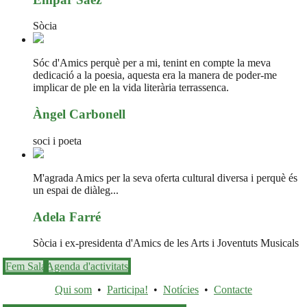
Sòcia
Sóc d'Amics perquè per a mi, tenint en compte la meva
dedicació a la poesia, aquesta era la manera de poder-me
implicar de ple en la vida literària terrassenca.
Àngel Carbonell
soci i poeta
M'agrada Amics per la seva oferta cultural diversa i perquè és
un espai de diàleg...
Adela Farré
Sòcia i ex-presidenta d'Amics de les Arts i Joventuts Musicals
Fem Sala
Agenda d'activitats
Qui som
•
Participa!
•
Notícies
•
Contacte