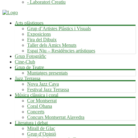
- Laboratori Creatiu
Arts plàstiques
Grup d’Artistes Plàstics i Visuals
Exposicions
Fira del Dibuix
Taller dels Amics Menuts
Espai Niu – Residències artístiques
Grup Fotogràfic
Cine-Club
Grup de Teatre
Muntatges presentats
Jazz Terrassa
Nova Jazz Cava
Festival Jazz Terrassa
Música clàssica i coral
Cor Montserrat
Coral Ohana
Concerts
Concurs Montserrat Alavedra
Literatura i debat
Mirall de Glaç
Grup d’Opinió