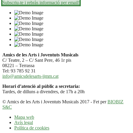
Subscriu-te i rebràs informació per email!
Amics de les Arts i Joventuts Musicals
C/ Teatre, 2 – C/ Sant Pere, 46 1r pis
08221 – Terrassa
Tel: 93 785 92 31
info@amicsdelesarts-jjmm.cat
Horari d’atenció al públic a secretaria:
Tardes, de dilluns a divendres, de 17h a 20h
© Amics de les Arts i Joventuts Musicals 2017 - Fet per
BIOBIZ
S&C
Mapa web
Avís legal
Política de cookies