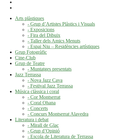
Arts plàstiques
- Grup d’Artistes Plàstics i Visuals
- Exposicions
- Fira del Dibuix
- Taller dels Amics Menuts
- Espai Niu – Residències artístiques
Grup Fotogràfic
Cine-Club
Grup de Teatre
- Muntatges presentats
Jazz Terrassa
- Nova Jazz Cava
- Festival Jazz Terrassa
Música clàssica i coral
- Cor Montserrat
- Coral Ohana
- Concerts
- Concurs Montserrat Alavedra
Literatura i debat
- Mirall de Glaç
- Grup d’Opinió
- Escola de Literatura de Terrassa