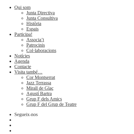
Qui som
Junta Directiva
Junta Consultiva
Història
Espais
Participa!
Associa’t
Patrocinis
Col·laboracions
Notícies
Agenda
Contacte
Visita també…
Cor Montserrat
Jazz Terrassa
Mirall de Glaç
Agustí Bartra
Grup F dels Amics
Grup F del Grup de Teatre
Segueix-nos