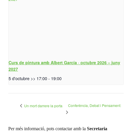
Curs de pintura amb Albert García · octubre 2026 – juny
2027
5 d'octubre >> 17:00
-
19:00
Conferència, Debat i Pensament:
Un mort darrere la porta
Per més informació, pots contactar amb la
Secretaria