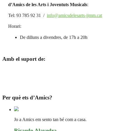
d’Amics de les Arts i Joventuts Musicals
:
Tel: 93 785 92 31 /
info@amicsdelesarts-jjmm.cat
Horari:
De dilluns a divendres, de 17h a 20h
Amb el suport de:
Per què ets d’Amics?
Jo a Amics em sento tan bé com a casa.
Ricardo Alavedra