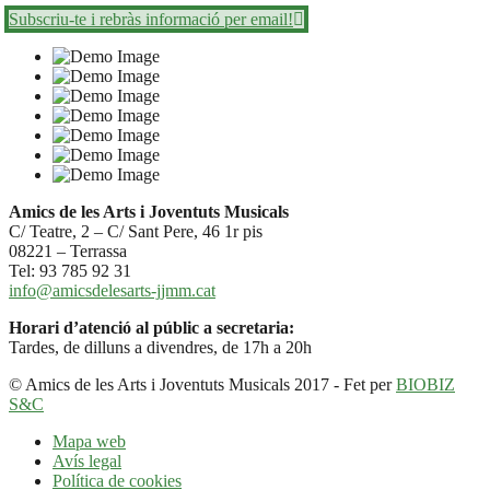
Subscriu-te i rebràs informació per email!
Amics de les Arts i Joventuts Musicals
C/ Teatre, 2 – C/ Sant Pere, 46 1r pis
08221 – Terrassa
Tel: 93 785 92 31
info@amicsdelesarts-jjmm.cat
Horari d’atenció al públic a secretaria:
Tardes, de dilluns a divendres, de 17h a 20h
© Amics de les Arts i Joventuts Musicals 2017 - Fet per
BIOBIZ
S&C
Mapa web
Avís legal
Política de cookies