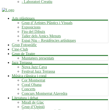
- Laboratori Creatiu
Arts plàstiques
Grup d’Artistes Plàstics i Visuals
Exposicions
Fira del Dibuix
Taller dels Amics Menuts
Espai Niu – Residències artístiques
Grup Fotogràfic
Cine-Club
Grup de Teatre
Muntatges presentats
Jazz Terrassa
Nova Jazz Cava
Festival Jazz Terrassa
Música clàssica i coral
Cor Montserrat
Coral Ohana
Concerts
Concurs Montserrat Alavedra
Literatura i debat
Mirall de Glaç
Grup d’Opinió