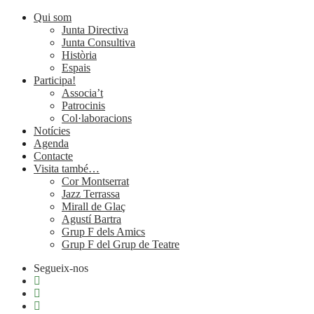
Qui som
Junta Directiva
Junta Consultiva
Història
Espais
Participa!
Associa’t
Patrocinis
Col·laboracions
Notícies
Agenda
Contacte
Visita també…
Cor Montserrat
Jazz Terrassa
Mirall de Glaç
Agustí Bartra
Grup F dels Amics
Grup F del Grup de Teatre
Segueix-nos