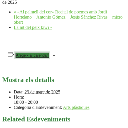
de 2025
«
«Al palmell del cor» Recital de poemes amb Jordi
Hortelano + Antonio Gómez + Jesús Sánchez Rivas + micro
obert
La nit del peix kiwi
»
Afegeix al calendari
Mostra els detalls
Data:
29 de març de 2025
Hora:
18:00 - 20:00
Categoria d'Esdeveniment:
Arts plàstiques
Related Esdeveniments