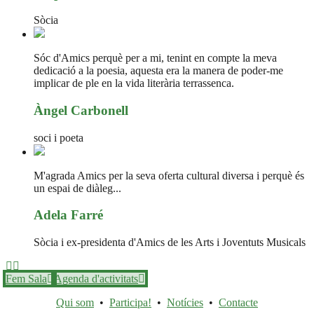
Sòcia
Sóc d'Amics perquè per a mi, tenint en compte la meva
dedicació a la poesia, aquesta era la manera de poder-me
implicar de ple en la vida literària terrassenca.
Àngel Carbonell
soci i poeta
M'agrada Amics per la seva oferta cultural diversa i perquè és
un espai de diàleg...
Adela Farré
Sòcia i ex-presidenta d'Amics de les Arts i Joventuts Musicals
Fem Sala
Agenda d'activitats
Qui som
•
Participa!
•
Notícies
•
Contacte