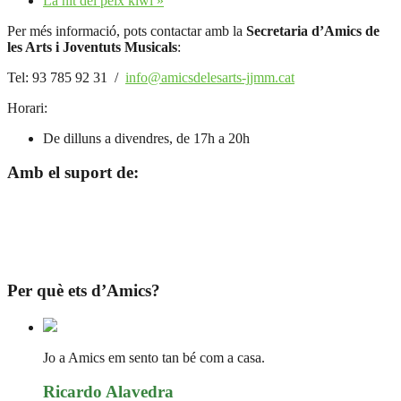
La nit del peix kiwi
»
Per més informació, pots contactar amb la
Secretaria d’Amics de
les Arts i Joventuts Musicals
:
Tel: 93 785 92 31 /
info@amicsdelesarts-jjmm.cat
Horari:
De dilluns a divendres, de 17h a 20h
Amb el suport de:
Per què ets d’Amics?
Jo a Amics em sento tan bé com a casa.
Ricardo Alavedra