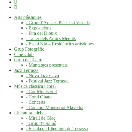
Arts plàstiques
- Grup d’Artistes Plàstics i Visuals
- Exposicions
- Fira del Dibuix
- Taller dels Amics Menuts
- Espai Niu – Residències artístiques
Grup Fotogràfic
Cine-Club
Grup de Teatre
- Muntatges presentats
Jazz Terrassa
- Nova Jazz Cava
- Festival Jazz Terrassa
Música clàssica i coral
- Cor Montserrat
- Coral Ohana
- Concerts
- Concurs Montserrat Alavedra
Literatura i debat
- Mirall de Glaç
- Grup d’Opinió
- Escola de Literatura de Terrassa