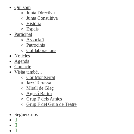
Qui som
Junta Directiva
Junta Consultiva
Història
Espais
Participa!
Associa’t
Patrocinis
Col·laboracions
Notícies
Agenda
Contacte
Visita també…
Cor Montserrat
Jazz Terrassa
Mirall de Glaç
Agustí Bartra
Grup F dels Amics
Grup F del Grup de Teatre
Segueix-nos