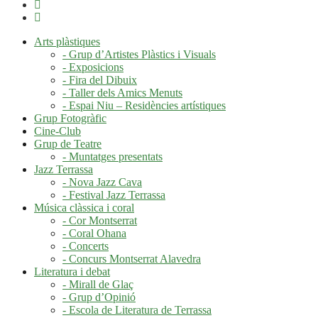
Arts plàstiques
- Grup d’Artistes Plàstics i Visuals
- Exposicions
- Fira del Dibuix
- Taller dels Amics Menuts
- Espai Niu – Residències artístiques
Grup Fotogràfic
Cine-Club
Grup de Teatre
- Muntatges presentats
Jazz Terrassa
- Nova Jazz Cava
- Festival Jazz Terrassa
Música clàssica i coral
- Cor Montserrat
- Coral Ohana
- Concerts
- Concurs Montserrat Alavedra
Literatura i debat
- Mirall de Glaç
- Grup d’Opinió
- Escola de Literatura de Terrassa