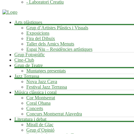
- Laboratori Creatiu
Arts plàstiques
Grup d’Artistes Plàstics i Visuals
Exposicions
Fira del Dibuix
Taller dels Amics Menuts
Espai Niu – Residències artístiques
Grup Fotogràfic
Cine-Club
Grup de Teatre
Muntatges presentats
Jazz Terrassa
Nova Jazz Cava
Festival Jazz Terrassa
Música clàssica i coral
Cor Montserrat
Coral Ohana
Concerts
Concurs Montserrat Alavedra
Literatura i debat
Mirall de Glaç
Grup d’Opinió