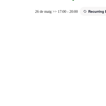
Recurring
26 de maig >> 17:00
-
20:00