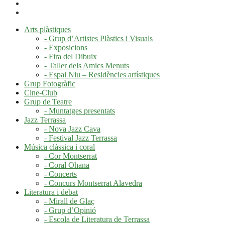
Arts plàstiques
- Grup d’Artistes Plàstics i Visuals
- Exposicions
- Fira del Dibuix
- Taller dels Amics Menuts
- Espai Niu – Residències artístiques
Grup Fotogràfic
Cine-Club
Grup de Teatre
- Muntatges presentats
Jazz Terrassa
- Nova Jazz Cava
- Festival Jazz Terrassa
Música clàssica i coral
- Cor Montserrat
- Coral Ohana
- Concerts
- Concurs Montserrat Alavedra
Literatura i debat
- Mirall de Glaç
- Grup d’Opinió
- Escola de Literatura de Terrassa