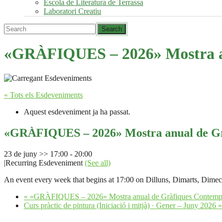
Escola de Literatura de Terrassa
Laboratori Creatiu
«GRÀFIQUES – 2026» Mostra anu
« Tots els Esdeveniments
Aquest esdeveniment ja ha passat.
«GRÀFIQUES – 2026» Mostra anual de Gràf
23 de juny >> 17:00
-
20:00
|
Recurring Esdeveniment
(See all)
An event every week that begins at 17:00 on Dilluns, Dimarts, Dimecr
«
«GRÀFIQUES – 2026» Mostra anual de Gràfiques Contemporà
Curs pràctic de pintura (Iniciació i mitjà) · Gener – Juny 2026
»