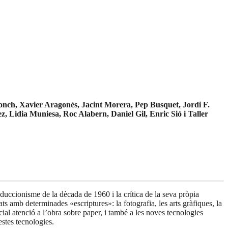
onch, Xavier Aragonès, Jacint
Morera, Pep Busquet, Jordi F.
ez,
Lidia Muniesa, Roc Alabern, Daniel Gil, Enric Sió i Taller
reduccionisme de la dècada de 1960 i la crítica de la seva pròpia
s amb determinades «escriptures»: la fotografia, les arts gràfiques, la
ecial atenció a l’obra sobre paper, i també a les noves tecnologies
estes tecnologies.