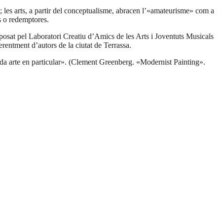
; les arts, a partir del conceptualisme, abracen l’«amateurisme» com a
ls o redemptores.
posat pel Laboratori Creatiu d’Amics de les Arts i Joventuts Musicals
erentment dʼautors de la ciutat de Terrassa.
cada arte en particular». (Clement Greenberg. «Modernist Painting».