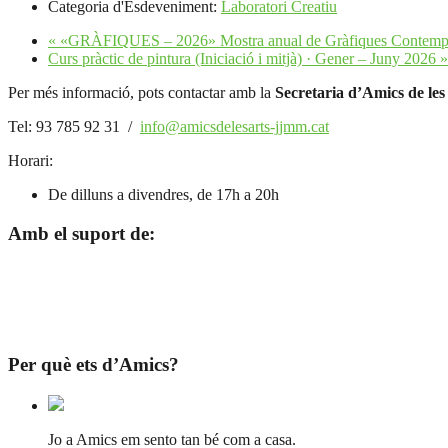
Categoria d'Esdeveniment:
Laboratori Creatiu
«
«GRÀFIQUES – 2026» Mostra anual de Gràfiques Contemporà
Curs pràctic de pintura (Iniciació i mitjà) · Gener – Juny 2026
»
Per més informació, pots contactar amb la
Secretaria d’Amics de les
Tel: 93 785 92 31 /
info@amicsdelesarts-jjmm.cat
Horari:
De dilluns a divendres, de 17h a 20h
Amb el suport de:
Per què ets d’Amics?
Jo a Amics em sento tan bé com a casa.