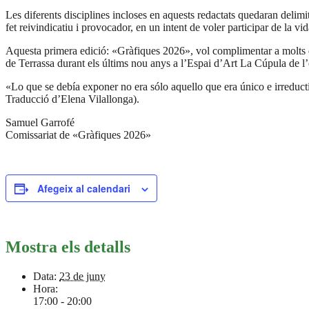
Les diferents disciplines incloses en aquests redactats quedaran delim
fet reivindicatiu i provocador, en un intent de voler participar de la 
Aquesta primera edició: «Gràfiques 2026», vol complimentar a molts de
de Terrassa durant els últims nou anys a l’Espai d’Art La Cúpula de l’e
«Lo que se debía exponer no era sólo aquello que era único e irreducti
Traducció dʼElena Vilallonga).
Samuel Garrofé
Comissariat de «Gràfiques 2026»
Afegeix al calendari
Mostra els detalls
Data:
23 de juny
Hora:
17:00 - 20:00