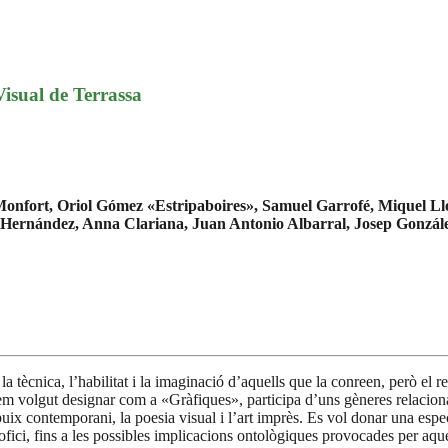
isual de Terrassa
Monfort, Oriol
Gómez «Estripaboires», Samuel Garrofé, Miquel Ll
l Hernández, Anna Clariana, Juan Antonio Albarral, Josep Gonzál
la tècnica, lʼhabilitat i la imaginació dʼaquells que la conreen, però el 
em volgut designar com a «Gràfiques», participa d’uns gèneres relacionat
dibuix contemporani, la poesia visual i l’art imprès. Es vol donar una esp
ofici, fins a les possibles implicacions ontològiques provocades per aqu