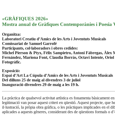
«GRÀFIQUES 2026»
Mostra anual de Gràfiques Contemporànies i Poesia V
Organitza:
Laboratori Creatiu d’Amics de les Arts i Joventuts Musicals
Comissariat de Samuel Garrofé
Participants, col·laboradors i obres cedides:
Michel Pierson & Ptyx, Fèlix Sampietro, Antoni Fàbregas, Àlex 
Fernández, Mariona Font, Claudia Borràs, Octavi
Intente, Orio
Fotogràfic.
Exposició:
Espai d’Art La Cúpula d’Amics de les Arts i Joventuts Musicals
Del dilluns 25 de maig al divendres 3 de juliol
Inauguració divendres 29 de maig a les 19 h.
La pràctica de qualsevol activitat artística es fonamenta bàsicament en 
legitimació van posar aquest criteri en qüestió. Aquest projecte, que h
il·lustració, la pròpia obra gràfica, o les pràctiques implicades en el 
aplicades a aquests gèneres, considerant des de qüestions formals o d’