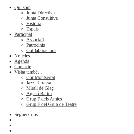
Qui som
Junta Directiva
Junta Consultiva
Història
Espais
Participa!
Associa’t
Patrocinis
Col·laboracions
Notícies
Agenda
Contacte
Visita també…
Cor Montserrat
Jazz Terrassa
Mirall de Glaç
Agustí Bartra
Grup F dels Amics
Grup F del Grup de Teatre
Segueix-nos