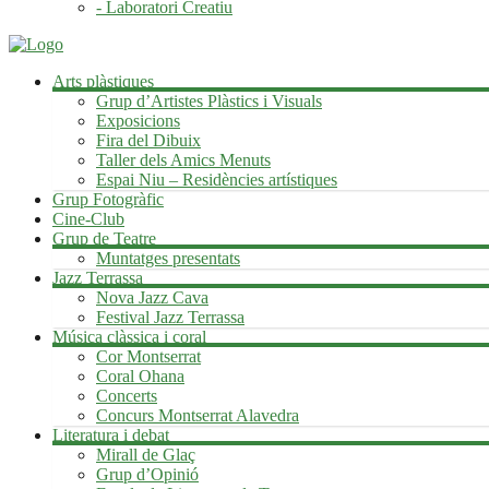
- Laboratori Creatiu
Arts plàstiques
Grup d’Artistes Plàstics i Visuals
Exposicions
Fira del Dibuix
Taller dels Amics Menuts
Espai Niu – Residències artístiques
Grup Fotogràfic
Cine-Club
Grup de Teatre
Muntatges presentats
Jazz Terrassa
Nova Jazz Cava
Festival Jazz Terrassa
Música clàssica i coral
Cor Montserrat
Coral Ohana
Concerts
Concurs Montserrat Alavedra
Literatura i debat
Mirall de Glaç
Grup d’Opinió