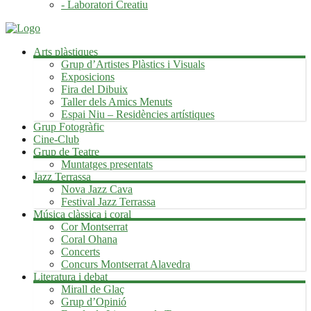
- Laboratori Creatiu
Arts plàstiques
Grup d’Artistes Plàstics i Visuals
Exposicions
Fira del Dibuix
Taller dels Amics Menuts
Espai Niu – Residències artístiques
Grup Fotogràfic
Cine-Club
Grup de Teatre
Muntatges presentats
Jazz Terrassa
Nova Jazz Cava
Festival Jazz Terrassa
Música clàssica i coral
Cor Montserrat
Coral Ohana
Concerts
Concurs Montserrat Alavedra
Literatura i debat
Mirall de Glaç
Grup d’Opinió