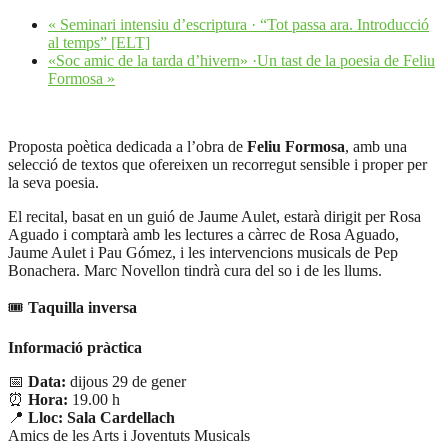
«
Seminari intensiu d’escriptura · “Tot passa ara. Introducció
al temps” [ELT]
«Soc amic de la tarda d’hivern» ·Un tast de la poesia de Feliu
Formosa
»
Proposta poètica dedicada a l’obra de
Feliu Formosa
, amb una
selecció de textos que ofereixen un recorregut sensible i proper per
la seva poesia.
El recital, basat en un guió de Jaume Aulet, estarà dirigit per Rosa
Aguado i comptarà amb les lectures a càrrec de Rosa Aguado,
Jaume Aulet i Pau Gómez, i les intervencions musicals de Pep
Bonachera. Marc Novellon tindrà cura del so i de les llums.
🎟
Taquilla inversa
Informació pràctica
📅
Data:
dijous 29 de gener
⏰
Hora:
19.00 h
📍
Lloc:
Sala Cardellach
Amics de les Arts i Joventuts Musicals