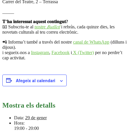
Carrer del Teatre, 2 – Terrassa
_____
𝐓’𝐡𝐚 𝐢𝐧𝐭𝐞𝐫𝐞𝐬𝐬𝐚𝐭 𝐚𝐪𝐮𝐞𝐬𝐭 𝐜𝐨𝐧𝐭𝐢𝐧𝐠𝐮𝐭?
📧 Subscriu-te al
nostre
𝐵𝑢𝑡𝑙𝑙𝑒𝑡𝑖́
i rebràs, cada quinze dies, les
novetats culturals al teu correu electrònic.
📲 Informa’t també a través del nostre
canal de WhatsApp
(dilluns i
dijous).
i segueix-nos a
Instagram
,
Facebook
i
X (Twitter)
per no perdre’t
cap activitat.
Afegeix al calendari
Mostra els detalls
Data:
29 de gener
Hora:
19:00 - 20:00