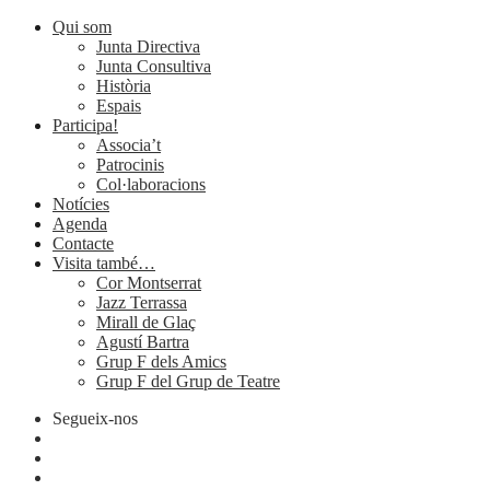
Qui som
Junta Directiva
Junta Consultiva
Història
Espais
Participa!
Associa’t
Patrocinis
Col·laboracions
Notícies
Agenda
Contacte
Visita també…
Cor Montserrat
Jazz Terrassa
Mirall de Glaç
Agustí Bartra
Grup F dels Amics
Grup F del Grup de Teatre
Segueix-nos