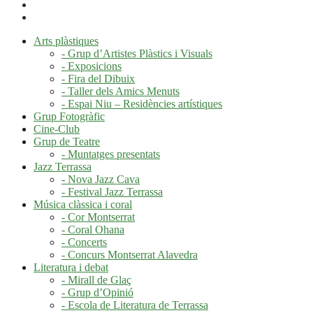
Arts plàstiques
- Grup d’Artistes Plàstics i Visuals
- Exposicions
- Fira del Dibuix
- Taller dels Amics Menuts
- Espai Niu – Residències artístiques
Grup Fotogràfic
Cine-Club
Grup de Teatre
- Muntatges presentats
Jazz Terrassa
- Nova Jazz Cava
- Festival Jazz Terrassa
Música clàssica i coral
- Cor Montserrat
- Coral Ohana
- Concerts
- Concurs Montserrat Alavedra
Literatura i debat
- Mirall de Glaç
- Grup d’Opinió
- Escola de Literatura de Terrassa