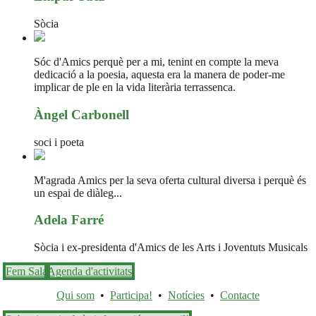
Sòcia
Sóc d'Amics perquè per a mi, tenint en compte la meva
dedicació a la poesia, aquesta era la manera de poder-me
implicar de ple en la vida literària terrassenca.
Àngel Carbonell
soci i poeta
M'agrada Amics per la seva oferta cultural diversa i perquè és
un espai de diàleg...
Adela Farré
Sòcia i ex-presidenta d'Amics de les Arts i Joventuts Musicals
Fem Sala
Agenda d'activitats
Qui som
•
Participa!
•
Notícies
•
Contacte