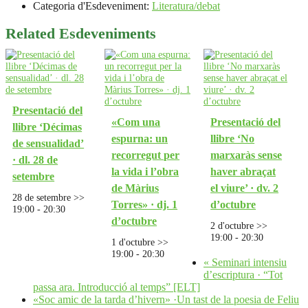
Categoria d'Esdeveniment:
Literatura/debat
Related Esdeveniments
Presentació del
«Com una
Presentació del
llibre ‘Décimas
espurna: un
llibre ‘No
de sensualidad’
recorregut per
marxaràs sense
· dl. 28 de
la vida i l’obra
haver abraçat
setembre
de Màrius
el viure’ · dv. 2
28 de setembre >>
Torres» · dj. 1
d’octubre
19:00
-
20:30
d’octubre
2 d'octubre >>
19:00
-
20:30
1 d'octubre >>
19:00
-
20:30
«
Seminari intensiu
d’escriptura · “Tot
passa ara. Introducció al temps” [ELT]
«Soc amic de la tarda d’hivern» ·Un tast de la poesia de Feliu