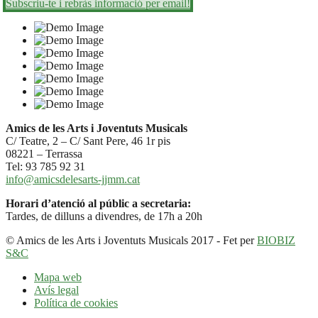
Subscriu-te i rebràs informació per email!
Amics de les Arts i Joventuts Musicals
C/ Teatre, 2 – C/ Sant Pere, 46 1r pis
08221 – Terrassa
Tel: 93 785 92 31
info@amicsdelesarts-jjmm.cat
Horari d’atenció al públic a secretaria:
Tardes, de dilluns a divendres, de 17h a 20h
© Amics de les Arts i Joventuts Musicals 2017 - Fet per
BIOBIZ
S&C
Mapa web
Avís legal
Política de cookies