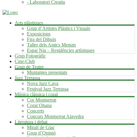
- Laboratori Creatiu
Arts plàstiques
Grup d’Artistes Plàstics i Visuals
Exposicions
Fira del Dibuix
Taller dels Amics Menuts
Espai Niu – Residències artístiques
Grup Fotogràfic
Cine-Club
Grup de Teatre
Muntatges presentats
Jazz Terrassa
Nova Jazz Cava
Festival Jazz Terrassa
Música clàssica i coral
Cor Montserrat
Coral Ohana
Concerts
Concurs Montserrat Alavedra
Literatura i debat
Mirall de Glaç
Grup d’Opinió