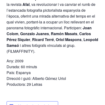
la revista
Afal
, va revolucionar i va canviar el rumb de
l’estancada fotografia pictorialista espanyola de
l’època, oferint una mirada alternativa del temps en el
qual vivien, portant-la a ocupar un lloc rellevant en el
panorama fotogràfic internacional. Participen:
Joan
Colom
,
Gonzalo Juanes
,
Ramón Masats
,
Carlos
Pérez Siquier
,
Ricard Terré
,
Oriol Maspons
,
Leopold
Samsó
i altres fotògrafs vinculats al grup.
(FILMAFFINITY).
Any: 2009
Durada: 60 minuts
País: Espanya
Direcció i guió: Alberto Gómez Uriol
Productora: 29 Letras