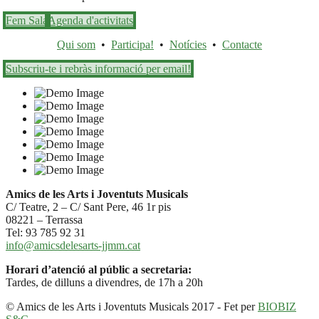
Fem Sala
Agenda d'activitats
Qui som
•
Participa!
•
Notícies
•
Contacte
Subscriu-te i rebràs informació per email!
Amics de les Arts i Joventuts Musicals
C/ Teatre, 2 – C/ Sant Pere, 46 1r pis
08221 – Terrassa
Tel: 93 785 92 31
info@amicsdelesarts-jjmm.cat
Horari d’atenció al públic a secretaria:
Tardes, de dilluns a divendres, de 17h a 20h
© Amics de les Arts i Joventuts Musicals 2017 - Fet per
BIOBIZ