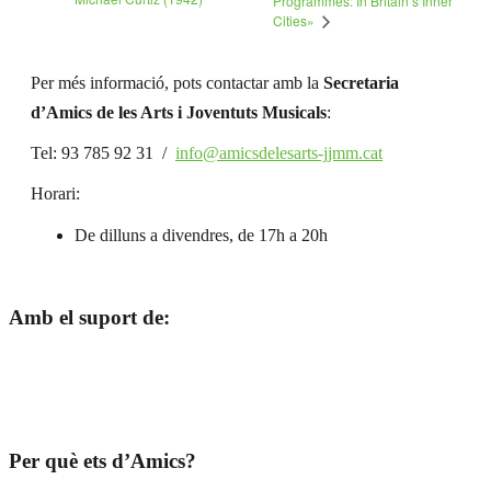
Programmes: In Britain’s Inner
Cities»
Per més informació, pots contactar amb la
Secretaria
d’Amics de les Arts i Joventuts Musicals
:
Tel: 93 785 92 31 /
info@amicsdelesarts-jjmm.cat
Horari:
De dilluns a divendres, de 17h a 20h
Amb el suport de:
Per què ets d’Amics?