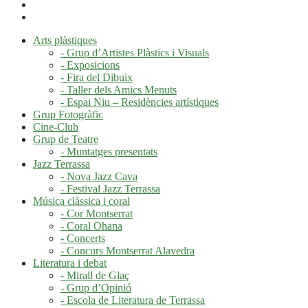
Arts plàstiques
- Grup d’Artistes Plàstics i Visuals
- Exposicions
- Fira del Dibuix
- Taller dels Amics Menuts
- Espai Niu – Residències artístiques
Grup Fotogràfic
Cine-Club
Grup de Teatre
- Muntatges presentats
Jazz Terrassa
- Nova Jazz Cava
- Festival Jazz Terrassa
Música clàssica i coral
- Cor Montserrat
- Coral Ohana
- Concerts
- Concurs Montserrat Alavedra
Literatura i debat
- Mirall de Glaç
- Grup d’Opinió
- Escola de Literatura de Terrassa