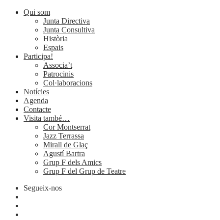
Qui som
Junta Directiva
Junta Consultiva
Història
Espais
Participa!
Associa’t
Patrocinis
Col·laboracions
Notícies
Agenda
Contacte
Visita també…
Cor Montserrat
Jazz Terrassa
Mirall de Glaç
Agustí Bartra
Grup F dels Amics
Grup F del Grup de Teatre
Segueix-nos