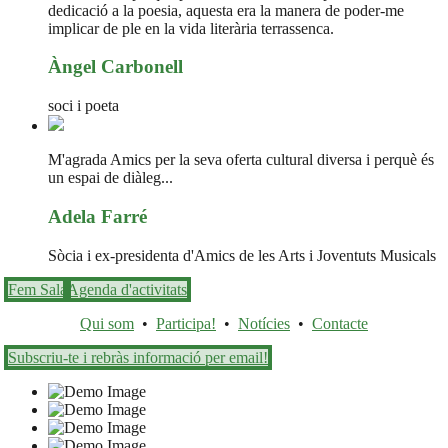
dedicació a la poesia, aquesta era la manera de poder-me
implicar de ple en la vida literària terrassenca.
Àngel Carbonell
soci i poeta
M'agrada Amics per la seva oferta cultural diversa i perquè és
un espai de diàleg...
Adela Farré
Sòcia i ex-presidenta d'Amics de les Arts i Joventuts Musicals
Fem Sala
Agenda d'activitats
Qui som
•
Participa!
•
Notícies
•
Contacte
Subscriu-te i rebràs informació per email!