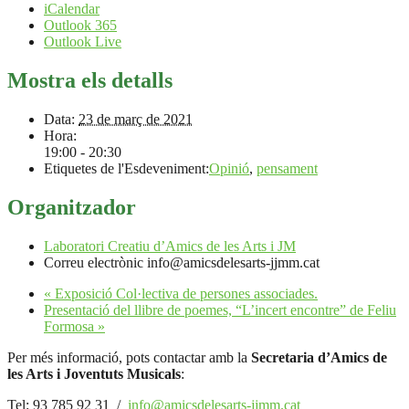
iCalendar
Outlook 365
Outlook Live
Mostra els detalls
Data:
23 de març de 2021
Hora:
19:00 - 20:30
Etiquetes de l'Esdeveniment:
Opinió
,
pensament
Organitzador
Laboratori Creatiu d’Amics de les Arts i JM
Correu electrònic
info@amicsdelesarts-jjmm.cat
«
Exposició Col·lectiva de persones associades.
Presentació del llibre de poemes, “L’incert encontre” de Feliu
Formosa
»
Per més informació, pots contactar amb la
Secretaria d’Amics de
les Arts i Joventuts Musicals
:
Tel: 93 785 92 31 /
info@amicsdelesarts-jjmm.cat