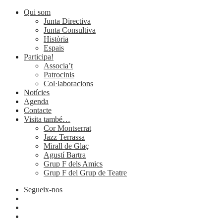
Qui som
Junta Directiva
Junta Consultiva
Història
Espais
Participa!
Associa’t
Patrocinis
Col·laboracions
Notícies
Agenda
Contacte
Visita també…
Cor Montserrat
Jazz Terrassa
Mirall de Glaç
Agustí Bartra
Grup F dels Amics
Grup F del Grup de Teatre
Segueix-nos