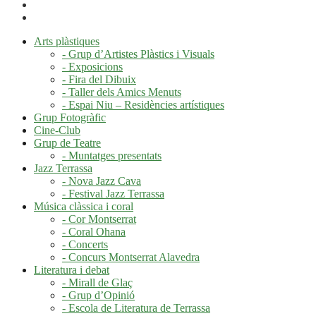
Arts plàstiques
- Grup d’Artistes Plàstics i Visuals
- Exposicions
- Fira del Dibuix
- Taller dels Amics Menuts
- Espai Niu – Residències artístiques
Grup Fotogràfic
Cine-Club
Grup de Teatre
- Muntatges presentats
Jazz Terrassa
- Nova Jazz Cava
- Festival Jazz Terrassa
Música clàssica i coral
- Cor Montserrat
- Coral Ohana
- Concerts
- Concurs Montserrat Alavedra
Literatura i debat
- Mirall de Glaç
- Grup d’Opinió
- Escola de Literatura de Terrassa