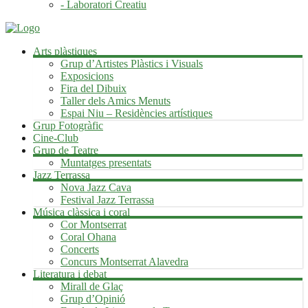
- Laboratori Creatiu
Arts plàstiques
Grup d’Artistes Plàstics i Visuals
Exposicions
Fira del Dibuix
Taller dels Amics Menuts
Espai Niu – Residències artístiques
Grup Fotogràfic
Cine-Club
Grup de Teatre
Muntatges presentats
Jazz Terrassa
Nova Jazz Cava
Festival Jazz Terrassa
Música clàssica i coral
Cor Montserrat
Coral Ohana
Concerts
Concurs Montserrat Alavedra
Literatura i debat
Mirall de Glaç
Grup d’Opinió