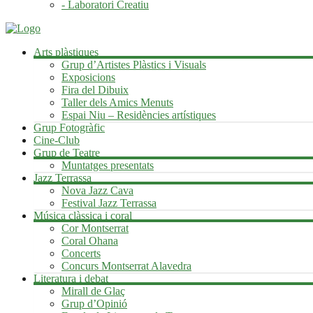
- Laboratori Creatiu
Arts plàstiques
Grup d’Artistes Plàstics i Visuals
Exposicions
Fira del Dibuix
Taller dels Amics Menuts
Espai Niu – Residències artístiques
Grup Fotogràfic
Cine-Club
Grup de Teatre
Muntatges presentats
Jazz Terrassa
Nova Jazz Cava
Festival Jazz Terrassa
Música clàssica i coral
Cor Montserrat
Coral Ohana
Concerts
Concurs Montserrat Alavedra
Literatura i debat
Mirall de Glaç
Grup d’Opinió