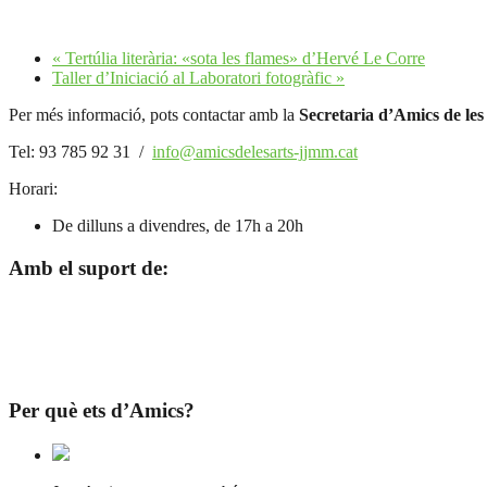
«
Tertúlia literària: «sota les flames» d’Hervé Le Corre
Taller d’Iniciació al Laboratori fotogràfic
»
Per més informació, pots contactar amb la
Secretaria d’Amics de les
Tel: 93 785 92 31 /
info@amicsdelesarts-jjmm.cat
Horari:
De dilluns a divendres, de 17h a 20h
Amb el suport de:
Per què ets d’Amics?