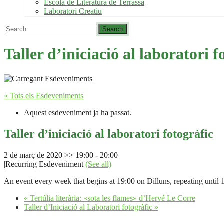
Escola de Literatura de Terrassa
Laboratori Creatiu
Taller d’iniciació al laboratori f
« Tots els Esdeveniments
Aquest esdeveniment ja ha passat.
Taller d’iniciació al laboratori fotogràfic
2 de març de 2020 >> 19:00
-
20:00
|
Recurring Esdeveniment
(See all)
An event every week that begins at 19:00 on Dilluns, repeating until
«
Tertúlia literària: «sota les flames» d’Hervé Le Corre
Taller d’Iniciació al Laboratori fotogràfic
»