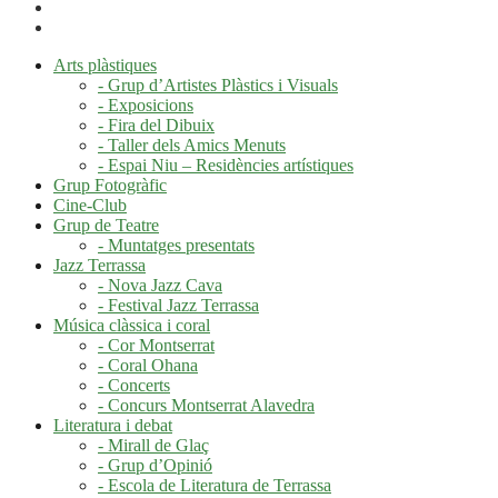
Arts plàstiques
- Grup d’Artistes Plàstics i Visuals
- Exposicions
- Fira del Dibuix
- Taller dels Amics Menuts
- Espai Niu – Residències artístiques
Grup Fotogràfic
Cine-Club
Grup de Teatre
- Muntatges presentats
Jazz Terrassa
- Nova Jazz Cava
- Festival Jazz Terrassa
Música clàssica i coral
- Cor Montserrat
- Coral Ohana
- Concerts
- Concurs Montserrat Alavedra
Literatura i debat
- Mirall de Glaç
- Grup d’Opinió
- Escola de Literatura de Terrassa