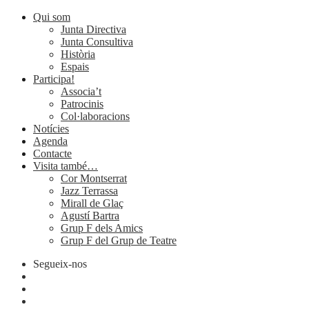
Qui som
Junta Directiva
Junta Consultiva
Història
Espais
Participa!
Associa’t
Patrocinis
Col·laboracions
Notícies
Agenda
Contacte
Visita també…
Cor Montserrat
Jazz Terrassa
Mirall de Glaç
Agustí Bartra
Grup F dels Amics
Grup F del Grup de Teatre
Segueix-nos