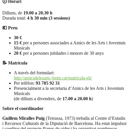
🕖 Horari
Dilluns, de
19.00 a 20.30 h
Durada total:
4 h 30 min (3 sessions)
💶 Preu
30 €
15 €
per a persones associades a Amics de les Arts i Joventuts
Musicals
20 €
per a persones jubilades i menors de 30 anys
📝 Matrícula
A través del formulari:
http://amicsdelesarts-jjmm.cat/matricula-elt/
Per telèfon:
93 785 92 31
Presencialment a la secretaria d’Amics de les Arts i Joventuts
Musicals
(de dilluns a divendres, de
17.00 a 20.00 h
)
Sobre el coordinador
Guillem Miralles Puig
(Terrassa, 1973) treballa al Centre d’Estudis
i Recursos Culturals de la Diputació de Barcelona. Ha estat impulsor
i coeditor del projecte
Paper de vidre
i ha organitzat nombrosos