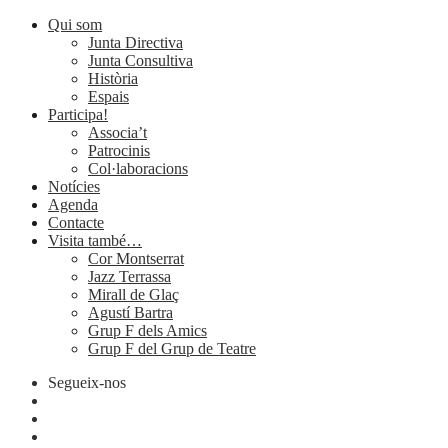
Qui som
Junta Directiva
Junta Consultiva
Història
Espais
Participa!
Associa’t
Patrocinis
Col·laboracions
Notícies
Agenda
Contacte
Visita també…
Cor Montserrat
Jazz Terrassa
Mirall de Glaç
Agustí Bartra
Grup F dels Amics
Grup F del Grup de Teatre
Segueix-nos