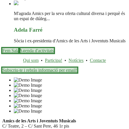
M'agrada Amics per la seva oferta cultural diversa i perquè és
un espai de diàleg...
Adela Farré
Sòcia i ex-presidenta d'Amics de les Arts i Joventuts Musicals
Fem Sala
Agenda d'activitats
Qui som
•
Participa!
•
Notícies
•
Contacte
Subscriu-te i rebràs informació per email!
Amics de les Arts i Joventuts Musicals
C/ Teatre, 2 – C/ Sant Pere, 46 1r pis