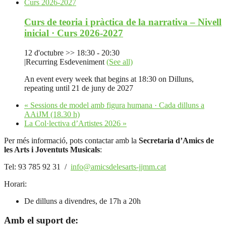
Curs de teoria i pràctica de la narrativa – Nivell
inicial · Curs 2026-2027
12 d'octubre >> 18:30
-
20:30
|
Recurring Esdeveniment
(See all)
An event every week that begins at 18:30 on Dilluns,
repeating until 21 de juny de 2027
«
Sessions de model amb figura humana · Cada dilluns a
AAiJM (18.30 h)
La Col·lectiva d’Artistes 2026
»
Per més informació, pots contactar amb la
Secretaria d’Amics de
les Arts i Joventuts Musicals
:
Tel: 93 785 92 31 /
info@amicsdelesarts-jjmm.cat
Horari:
De dilluns a divendres, de 17h a 20h
Amb el suport de: