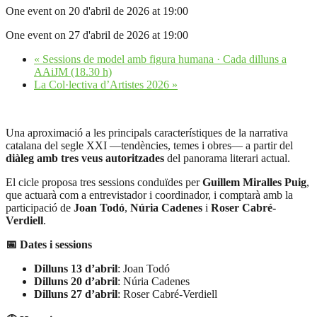
One event on 20 d'abril de 2026 at 19:00
One event on 27 d'abril de 2026 at 19:00
«
Sessions de model amb figura humana · Cada dilluns a
AAiJM (18.30 h)
La Col·lectiva d’Artistes 2026
»
Una aproximació a les principals característiques de la narrativa
catalana del segle XXI —tendències, temes i obres— a partir del
diàleg amb tres veus autoritzades
del panorama literari actual.
El cicle proposa tres sessions conduïdes per
Guillem Miralles Puig
,
que actuarà com a entrevistador i coordinador, i comptarà amb la
participació de
Joan Todó
,
Núria Cadenes
i
Roser Cabré-
Verdiell
.
📅 Dates i sessions
Dilluns 13 d’abril
: Joan Todó
Dilluns 20 d’abril
: Núria Cadenes
Dilluns 27 d’abril
: Roser Cabré-Verdiell