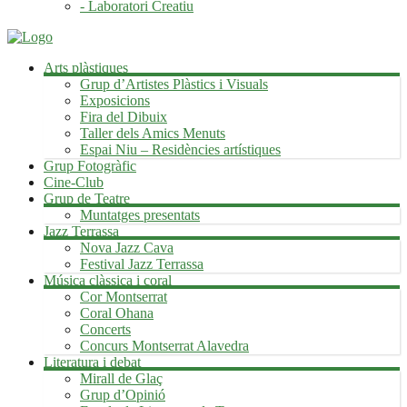
- Laboratori Creatiu
Arts plàstiques
Grup d’Artistes Plàstics i Visuals
Exposicions
Fira del Dibuix
Taller dels Amics Menuts
Espai Niu – Residències artístiques
Grup Fotogràfic
Cine-Club
Grup de Teatre
Muntatges presentats
Jazz Terrassa
Nova Jazz Cava
Festival Jazz Terrassa
Música clàssica i coral
Cor Montserrat
Coral Ohana
Concerts
Concurs Montserrat Alavedra
Literatura i debat
Mirall de Glaç
Grup d’Opinió