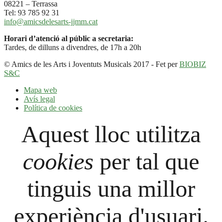
08221 – Terrassa
Tel: 93 785 92 31
info@amicsdelesarts-jjmm.cat
Horari d’atenció al públic a secretaria:
Tardes, de dilluns a divendres, de 17h a 20h
© Amics de les Arts i Joventuts Musicals 2017 - Fet per
BIOBIZ
S&C
Mapa web
Avís legal
Política de cookies
Aquest lloc utilitza
cookies
per tal que
tinguis una millor
experiència d'usuari.