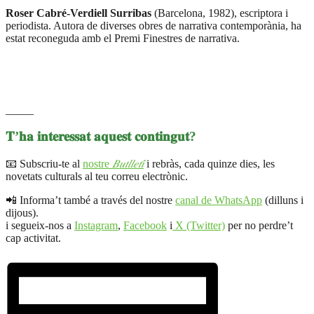
Roser Cabré-Verdiell Surribas
(Barcelona, 1982), escriptora i
periodista. Autora de diverses obres de narrativa contemporània, ha
estat reconeguda amb el Premi Finestres de narrativa.
_____
𝐓’𝐡𝐚 𝐢𝐧𝐭𝐞𝐫𝐞𝐬𝐬𝐚𝐭 𝐚𝐪𝐮𝐞𝐬𝐭 𝐜𝐨𝐧𝐭𝐢𝐧𝐠𝐮𝐭?
📧 Subscriu-te al
nostre
𝐵𝑢𝑡𝑙𝑙𝑒𝑡𝑖́
i rebràs, cada quinze dies, les
novetats culturals al teu correu electrònic.
📲 Informa’t també a través del nostre
canal de WhatsApp
(dilluns i
dijous).
i segueix-nos a
Instagram
,
Facebook
i
X (Twitter)
per no perdre’t
cap activitat.