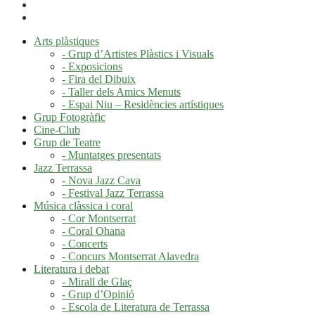
Arts plàstiques
- Grup d’Artistes Plàstics i Visuals
- Exposicions
- Fira del Dibuix
- Taller dels Amics Menuts
- Espai Niu – Residències artístiques
Grup Fotogràfic
Cine-Club
Grup de Teatre
- Muntatges presentats
Jazz Terrassa
- Nova Jazz Cava
- Festival Jazz Terrassa
Música clàssica i coral
- Cor Montserrat
- Coral Ohana
- Concerts
- Concurs Montserrat Alavedra
Literatura i debat
- Mirall de Glaç
- Grup d’Opinió
- Escola de Literatura de Terrassa