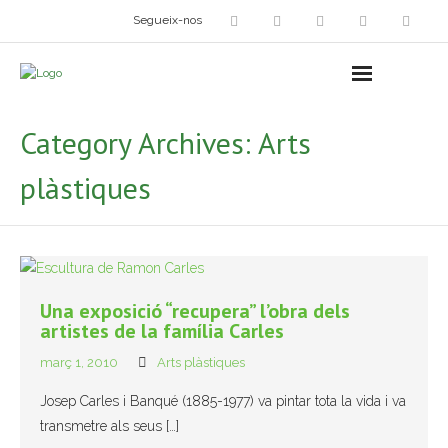
Segueix-nos
Arts plàstiques
- Grup d’Artistes Plàstics i Visuals
Category Archives:
Arts
- Exposicions
plàstiques
- Fira del Dibuix
- Taller dels Amics Menuts
- Espai Niu – Residències artístiques
Una exposició “recupera” l’obra dels
artistes de la família Carles
Grup Fotogràfic
març 1, 2010
Arts plàstiques
Cine-Club
Josep Carles i Banqué (1885-1977) va pintar tota la vida i va
transmetre als seus […]
Grup de Teatre