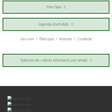
Fem Sala
Agenda d'activitats
Qui som
•
Participa!
•
Notícies
•
Contacte
Subscriu-te i rebràs informació per email!