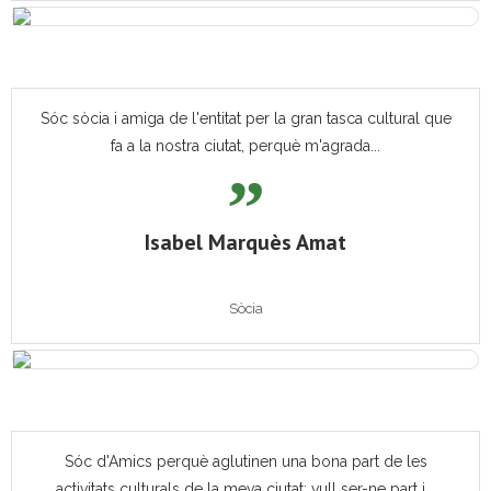
Sóc sòcia i amiga de l'entitat per la gran tasca cultural que
fa a la nostra ciutat, perquè m'agrada...
Isabel Marquès Amat
Sòcia
Sóc d'Amics perquè aglutinen una bona part de les
activitats culturals de la meva ciutat; vull ser-ne part i...