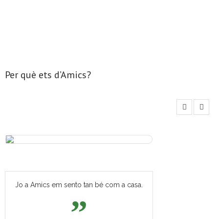
- Mirall de Glaç
- Grup d’Opinió
- Escola de Literatura de Terrassa
Per què ets d’Amics?
- Laboratori Creatiu
Jo a Amics em sento tan bé com a casa.