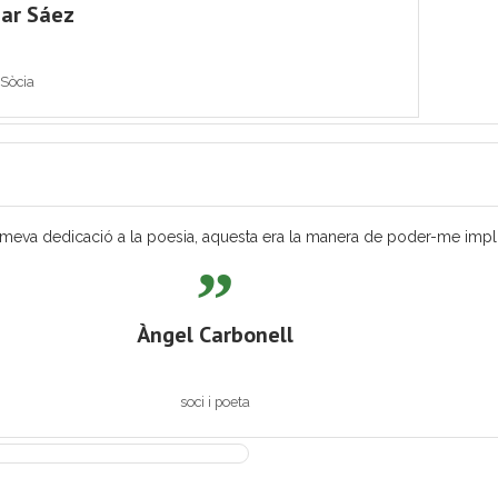
ar Sáez
Sòcia
eva dedicació a la poesia, aquesta era la manera de poder-me implicar
Àngel Carbonell
soci i poeta