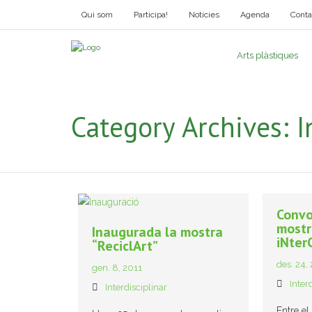
Qui som
Participa!
Notícies
Agenda
Conta
Arts plàstiques
Category Archives:
I
Convo
mostr
Inaugurada la mostra
iNter
“ReciclArt”
des. 24,
gen. 8, 2011
Inter
Interdisciplinar
Entre el