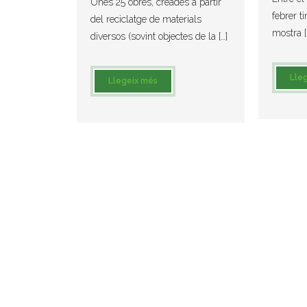
Unes 25 obres, creades a partir
febrer t
del reciclatge de materials
mostra [
diversos (sovint objectes de la […]
Lle
Llegeix més