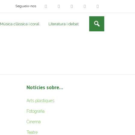
Segueix-nos
Música clàssica i coral
Literatura i debat
Notícies sobre…
Arts plàstiques
Fotografia
Cinema
Teatre