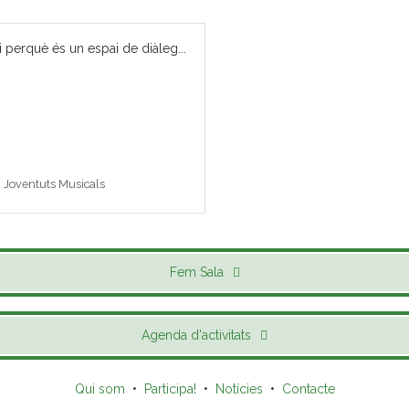
i perquè és un espai de diàleg...
 i Joventuts Musicals
Fem Sala
Agenda d'activitats
Qui som
•
Participa!
•
Notícies
•
Contacte