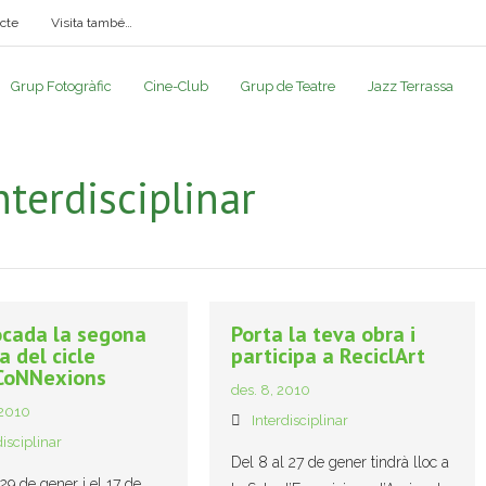
cte
Visita també…
Grup Fotogràfic
Cine-Club
Grup de Teatre
Jazz Terrassa
nterdisciplinar
cada la segona
Porta la teva obra i
a del cicle
participa a ReciclArt
CoNNexions
des. 8, 2010
 2010
Interdisciplinar
disciplinar
Del 8 al 27 de gener tindrà lloc a
 29 de gener i el 17 de