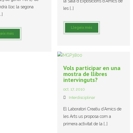
la Sala d’Exposicions d’Amics de
indrà lloc la segona
les […]
…]
Llegeix més
geix més
Vols participar en una
mostra de llibres
intervinguts?
oct. 17, 2010
Interdisciplinar
El Laboratori Creatiu d’Amics de
les Arts us proposa com a
primera activitat de la […]