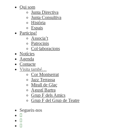
Qui som
Junta Directiva
Junta Consultiva
Història
Espais
Participa!
Associa’t
Patrocinis
Col·laboracions
Notícies
Agenda
Contacte
Visita també…
Cor Montserrat
Jazz Terrassa
Mirall de Glaç
Agustí Bartra
Grup F dels Amics
Grup F del Grup de Teatre
Segueix-nos