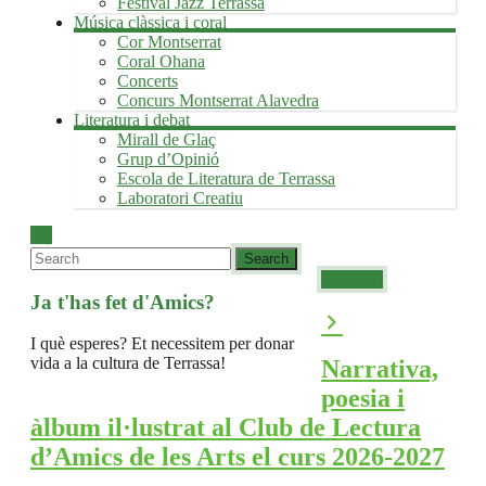
Festival Jazz Terrassa
Música clàssica i coral
Cor Montserrat
Coral Ohana
Concerts
Concurs Montserrat Alavedra
Literatura i debat
Mirall de Glaç
Grup d’Opinió
Escola de Literatura de Terrassa
Laboratori Creatiu
Associa't
Ja t'has fet d'Amics?
I què esperes? Et necessitem per donar
vida a la cultura de Terrassa!
Narrativa,
poesia i
àlbum il·lustrat al Club de Lectura
d’Amics de les Arts el curs 2026-2027