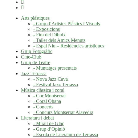
Arts plàstiques
- Grup d’Artistes Plàstics i Visuals
- Exposicions
- Fira del Dibuix
- Taller dels Amics Menuts
- Espai Niu – Residències artístiques
Grup Fotogràfic
Cine-Club
Grup de Teatre
- Muntatges presentats
Jazz Terrassa
- Nova Jazz Cava
- Festival Jazz Terrassa
Música clàssica i coral
- Cor Montserrat
- Coral Ohana
- Concerts
- Concurs Montserrat Alavedra
Literatura i debat
- Mirall de Glaç
- Grup d’Opinió
- Escola de Literatura de Terrassa