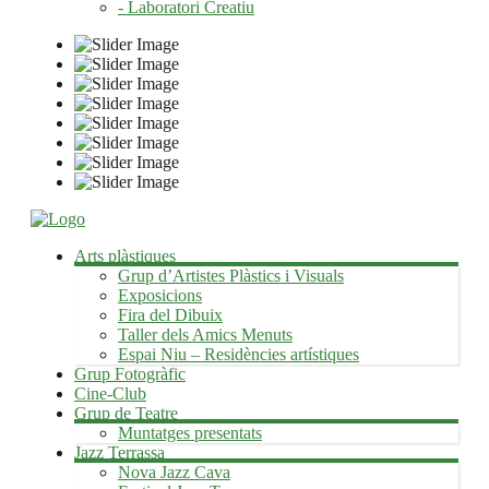
- Laboratori Creatiu
Arts plàstiques
Grup d’Artistes Plàstics i Visuals
Exposicions
Fira del Dibuix
Taller dels Amics Menuts
Espai Niu – Residències artístiques
Grup Fotogràfic
Cine-Club
Grup de Teatre
Muntatges presentats
Jazz Terrassa
Nova Jazz Cava