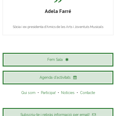
Adela Farré
Sòcia i ex-presidenta d'Amics de les Arts i Joventuts Musicals
Fem Sala
Agenda d'activitats
Qui som
•
Participa!
•
Notícies
•
Contacte
Subscriu-te i rebràs informació per email!