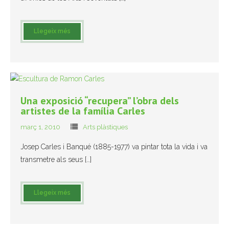
- Mirall de Glaç
Llegeix més
- Grup d’Opinió
- Escola de Literatura de Terrassa
- Laboratori Creatiu
Una exposició “recupera” l’obra dels
artistes de la família Carles
març 1, 2010
Arts plàstiques
Josep Carles i Banqué (1885-1977) va pintar tota la vida i va
transmetre als seus […]
Llegeix més