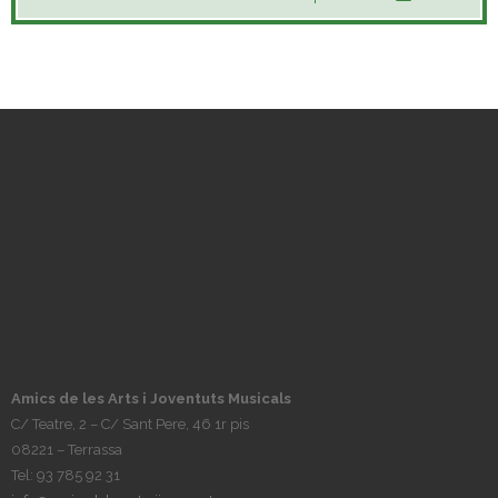
Amics de les Arts i Joventuts Musicals
C/ Teatre, 2 – C/ Sant Pere, 46 1r pis
08221 – Terrassa
Tel: 93 785 92 31