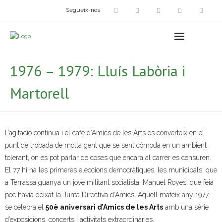
Segueix-nos
Arts plàstiques
- Grup d’Artistes Plàstics i Visuals
1976 – 1979: Lluís Labòria i
- Exposicions
Martorell
- Fira del Dibuix
- Taller dels Amics Menuts
L’agitació continua i el cafè d’Amics de les Arts es converteix en el
punt de trobada de molta gent que se sent còmoda en un ambient
- Espai Niu – Residències artístiques
tolerant, on es pot parlar de coses que encara al carrer es censuren.
Grup Fotogràfic
El 77 hi ha les primeres eleccions democràtiques, les municipals, que
a Terrassa guanya un jove militant socialista, Manuel Royes, que feia
Cine-Club
poc havia deixat la Junta Directiva d’Amics. Aquell mateix any 1977
se celebra el
50è aniversari d’Amics de les Arts
amb una sèrie
Grup de Teatre
d’exposicions, concerts i activitats extraordinàries.