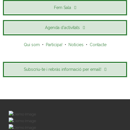
Fem Sala
Agenda d'activitats
Qui som
•
Participa!
•
Notícies
•
Contacte
Subscriu-te i rebràs informació per email!