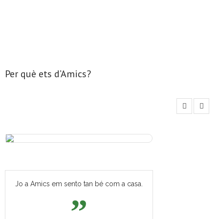
- Mirall de Glaç
- Grup d’Opinió
- Escola de Literatura de Terrassa
Per què ets d’Amics?
- Laboratori Creatiu
Jo a Amics em sento tan bé com a casa.