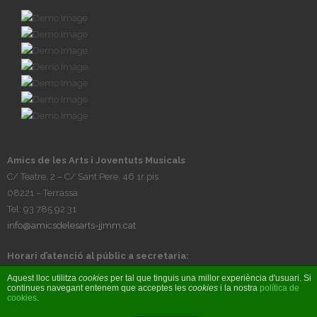
Amics de les Arts i Joventuts Musicals
C/ Teatre, 2 – C/ Sant Pere, 46 1r pis
08221 – Terrassa
Tel: 93 785 92 31
info@amicsdelesarts-jjmm.cat
Horari d’atenció al públic a secretaria:
Tardes, de dilluns a divendres, de 17h a 20h
Aquest lloc utilitza
cookies
per tal que tinguis una millor experiència d'usuari. Si
continues navegant entenem que acceptes les
cookies
i la nostra
política de
cookies
.
© Amics de les Arts i Joventuts Musicals 2017 - Fet per
BIOBIZ S&C