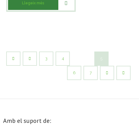
Llegeix més
3
4
5
6
7
Amb el suport de: