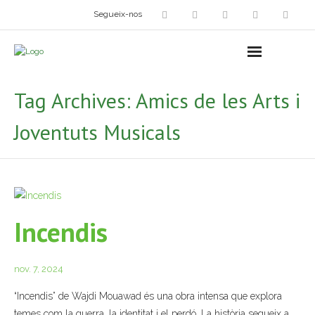
Segueix-nos
Arts plàstiques
- Grup d’Artistes Plàstics i Visuals
Tag Archives:
Amics de les Arts i
- Exposicions
Joventuts Musicals
- Fira del Dibuix
- Taller dels Amics Menuts
- Espai Niu – Residències artístiques
Incendis
Grup Fotogràfic
nov. 7, 2024
Cine-Club
“Incendis” de Wajdi Mouawad és una obra intensa que explora
Grup de Teatre
temes com la guerra, la identitat i el perdó. La història segueix a