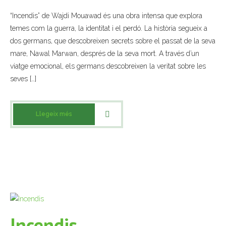
“Incendis” de Wajdi Mouawad és una obra intensa que explora
- Mirall de Glaç
temes com la guerra, la identitat i el perdó. La història segueix a
dos germans, que descobreixen secrets sobre el passat de la seva
- Grup d’Opinió
mare, Nawal Marwan, després de la seva mort. A través d’un
viatge emocional, els germans descobreixen la veritat sobre les
- Escola de Literatura de Terrassa
seves […]
- Laboratori Creatiu
Llegeix més
Incendis