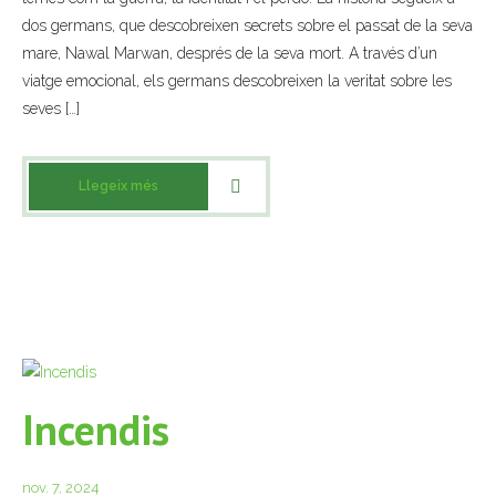
dos germans, que descobreixen secrets sobre el passat de la seva
- Muntatges presentats
mare, Nawal Marwan, després de la seva mort. A través d’un
viatge emocional, els germans descobreixen la veritat sobre les
Jazz Terrassa
seves […]
- Nova Jazz Cava
- Festival Jazz Terrassa
Llegeix més
Música clàssica i coral
- Cor Montserrat
- Coral Ohana
- Concerts
Incendis
- Concurs Montserrat Alavedra
nov. 7, 2024
Literatura i debat