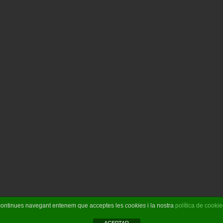
Si continues navegant entenem que acceptes les
cookies
i la nostra
política de cookie
OBIZ S&C