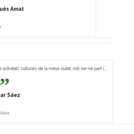
quès Amat
a
tivitats culturals de la meva ciutat; vull ser-ne part i...
ar Sáez
Sòcia