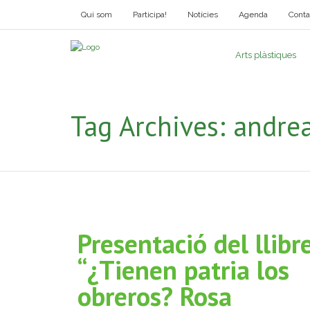
Qui som
Participa!
Notícies
Agenda
Conta
Arts plàstiques
Tag Archives:
andrea
Presentació del llibr
“¿Tienen patria los
obreros? Rosa