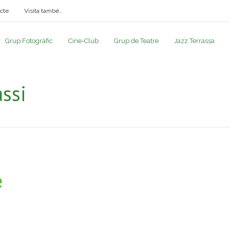
cte
Visita també…
Grup Fotogràfic
Cine-Club
Grup de Teatre
Jazz Terrassa
ssi
e