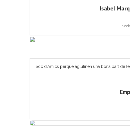
Isabel Mar
Sòci
Sóc d'Amics perquè aglutinen una bona part de les ac
Emp