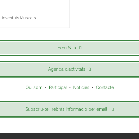
 i Joventuts Musicals
Fem Sala
Agenda d'activitats
Qui som
•
Participa!
•
Notícies
•
Contacte
Subscriu-te i rebràs informació per email!