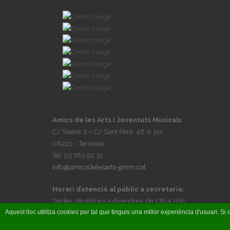
Amics de les Arts i Joventuts Musicals
C/ Teatre, 2 – C/ Sant Pere, 46 1r pis
08221 – Terrassa
Tel: 93 785 92 31
info@amicsdelesarts-jjmm.cat
Horari d’atenció al públic a secretaria:
Tardes, de dilluns a divendres, de 17h a 20h
Aquest lloc utilitza
cookies
per tal que tinguis una millor experiència d'usuari. 
© Amics de les Arts i Joventuts Musicals 2017 - Fet per
BI