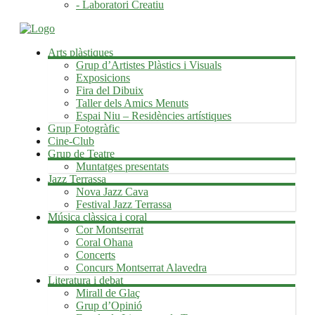
- Laboratori Creatiu
Arts plàstiques
Grup d’Artistes Plàstics i Visuals
Exposicions
Fira del Dibuix
Taller dels Amics Menuts
Espai Niu – Residències artístiques
Grup Fotogràfic
Cine-Club
Grup de Teatre
Muntatges presentats
Jazz Terrassa
Nova Jazz Cava
Festival Jazz Terrassa
Música clàssica i coral
Cor Montserrat
Coral Ohana
Concerts
Concurs Montserrat Alavedra
Literatura i debat
Mirall de Glaç
Grup d’Opinió