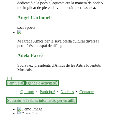
dedicació a la poesia, aquesta era la manera de poder-
me implicar de ple en la vida literària terrassenca.
Àngel Carbonell
soci i poeta
M'agrada Amics per la seva oferta cultural diversa i
perquè és un espai de diàleg...
Adela Farré
Sòcia i ex-presidenta d'Amics de les Arts i Joventuts
Musicals
Fem Sala
Agenda d'activitats
Qui som
•
Participa!
•
Notícies
•
Contacte
Subscriu-te i rebràs informació per email!