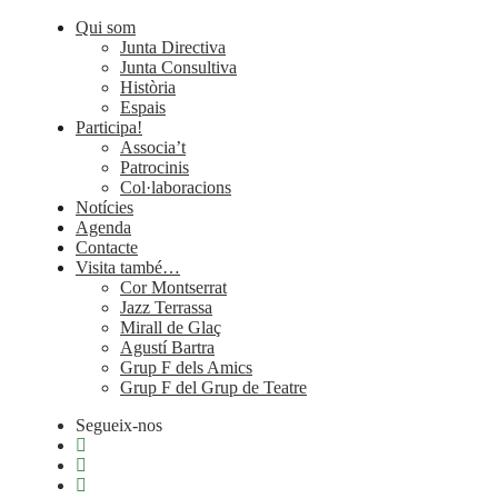
Qui som
Junta Directiva
Junta Consultiva
Història
Espais
Participa!
Associa’t
Patrocinis
Col·laboracions
Notícies
Agenda
Contacte
Visita també…
Cor Montserrat
Jazz Terrassa
Mirall de Glaç
Agustí Bartra
Grup F dels Amics
Grup F del Grup de Teatre
Segueix-nos