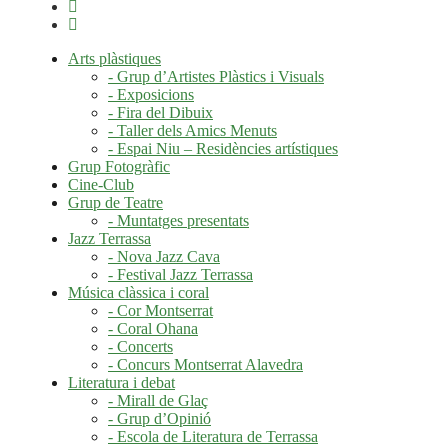
Arts plàstiques
- Grup d’Artistes Plàstics i Visuals
- Exposicions
- Fira del Dibuix
- Taller dels Amics Menuts
- Espai Niu – Residències artístiques
Grup Fotogràfic
Cine-Club
Grup de Teatre
- Muntatges presentats
Jazz Terrassa
- Nova Jazz Cava
- Festival Jazz Terrassa
Música clàssica i coral
- Cor Montserrat
- Coral Ohana
- Concerts
- Concurs Montserrat Alavedra
Literatura i debat
- Mirall de Glaç
- Grup d’Opinió
- Escola de Literatura de Terrassa