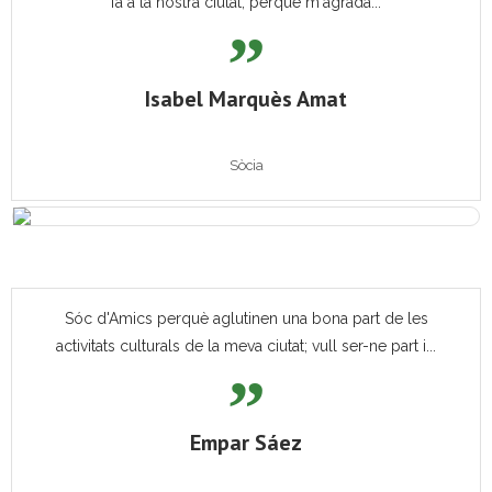
fa a la nostra ciutat, perquè m'agrada...
Isabel Marquès Amat
Sòcia
Sóc d'Amics perquè aglutinen una bona part de les
activitats culturals de la meva ciutat; vull ser-ne part i...
Empar Sáez