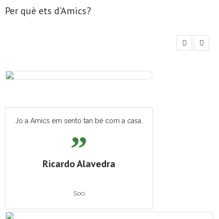
Per què ets d’Amics?
- Mirall de Glaç
- Grup d’Opinió
- Escola de Literatura de Terrassa
- Laboratori Creatiu
Jo a Amics em sento tan bé com a casa.
Ricardo Alavedra
Soci