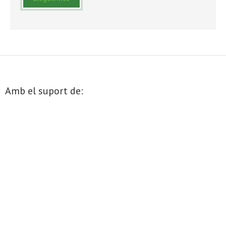
- Muntatges presentats
Jazz Terrassa
- Nova Jazz Cava
- Festival Jazz Terrassa
Amb el suport de:
Música clàssica i coral
- Cor Montserrat
- Coral Ohana
- Concerts
- Concurs Montserrat Alavedra
Literatura i debat