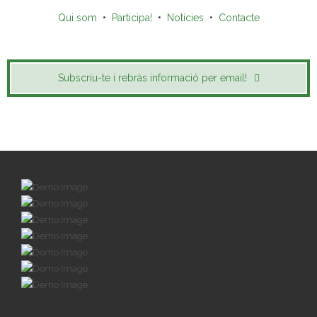
Qui som
•
Participa!
•
Notícies
•
Contacte
Subscriu-te i rebràs informació per email!