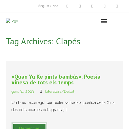
Segueix-nos
Arts plàstiques
- Grup d’Artistes Plàstics i Visuals
Tag Archives:
Clapés
- Exposicions
- Fira del Dibuix
- Taller dels Amics Menuts
«Quan Yu Ke pinta bambús». Poesia
xinesa de tots els temps
- Espai Niu – Residències artístiques
gen. 31, 2023
Literatura/Debat
Grup Fotogràfic
Un breu recorregut per l’extensa tradició poètica de la Xina,
des dels poemes dels grans […]
Cine-Club
Grup de Teatre
Llegeix més