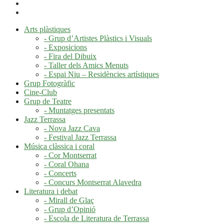
Arts plàstiques
- Grup d’Artistes Plàstics i Visuals
- Exposicions
- Fira del Dibuix
- Taller dels Amics Menuts
- Espai Niu – Residències artístiques
Grup Fotogràfic
Cine-Club
Grup de Teatre
- Muntatges presentats
Jazz Terrassa
- Nova Jazz Cava
- Festival Jazz Terrassa
Música clàssica i coral
- Cor Montserrat
- Coral Ohana
- Concerts
- Concurs Montserrat Alavedra
Literatura i debat
- Mirall de Glaç
- Grup d’Opinió
- Escola de Literatura de Terrassa