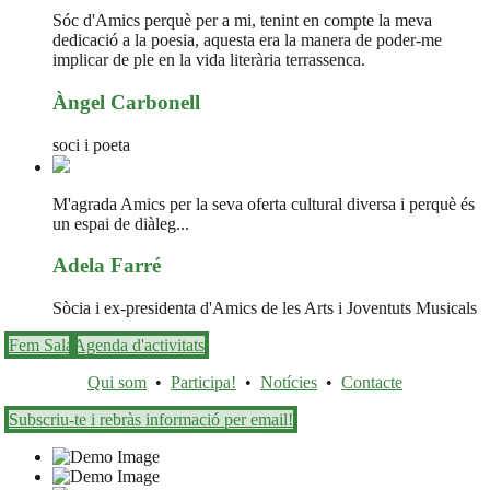
Sóc d'Amics perquè per a mi, tenint en compte la meva
dedicació a la poesia, aquesta era la manera de poder-me
implicar de ple en la vida literària terrassenca.
Àngel Carbonell
soci i poeta
M'agrada Amics per la seva oferta cultural diversa i perquè és
un espai de diàleg...
Adela Farré
Sòcia i ex-presidenta d'Amics de les Arts i Joventuts Musicals
Fem Sala
Agenda d'activitats
Qui som
•
Participa!
•
Notícies
•
Contacte
Subscriu-te i rebràs informació per email!