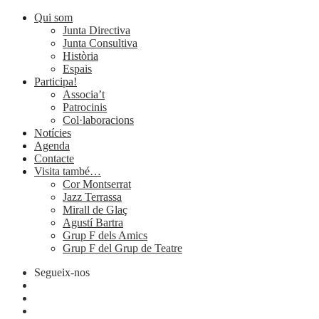
Qui som
Junta Directiva
Junta Consultiva
Història
Espais
Participa!
Associa’t
Patrocinis
Col·laboracions
Notícies
Agenda
Contacte
Visita també…
Cor Montserrat
Jazz Terrassa
Mirall de Glaç
Agustí Bartra
Grup F dels Amics
Grup F del Grup de Teatre
Segueix-nos