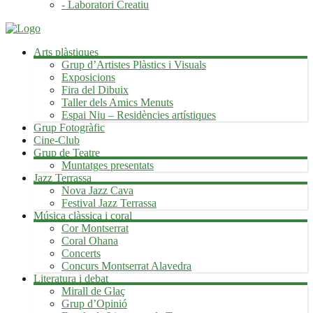
- Laboratori Creatiu
Arts plàstiques
Grup d’Artistes Plàstics i Visuals
Exposicions
Fira del Dibuix
Taller dels Amics Menuts
Espai Niu – Residències artístiques
Grup Fotogràfic
Cine-Club
Grup de Teatre
Muntatges presentats
Jazz Terrassa
Nova Jazz Cava
Festival Jazz Terrassa
Música clàssica i coral
Cor Montserrat
Coral Ohana
Concerts
Concurs Montserrat Alavedra
Literatura i debat
Mirall de Glaç
Grup d’Opinió