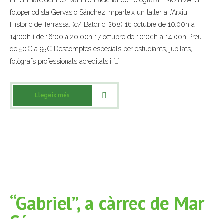
En el marc del Festival Internacional de Fotografia EMOTIVA, el
fotoperiodista Gervasio Sánchez imparteix un taller a l’Arxiu
- Mirall de Glaç
Històric de Terrassa. (c/ Baldric, 268) 16 octubre de 10:00h a
14:00h i de 16:00 a 20:00h 17 octubre de 10:00h a 14:00h Preu
- Grup d’Opinió
de 50€ a 95€ Descomptes especials per estudiants, jubilats,
fotògrafs professionals acreditats i […]
- Escola de Literatura de Terrassa
- Laboratori Creatiu
Llegeix més
“Gabriel”, a càrrec de Mar