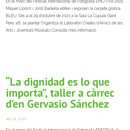
En el marc del Festival Internacional de Fotografia EMOTIVA 2021,
Miquel Llonch i Jordi Badiella editen i exposen la carpeta gràfica
- Muntatges presentats
BLEU. Del 4 al 29 d’octubre de 2021 a la Sala La Cúpula (Sant
Jazz Terrassa
Pere, 46, 1a planta) Organitza el Laboratori Creatiu d’Amics de les
Arts i Joventuts Musicals Consulta més informació
- Nova Jazz Cava
- Festival Jazz Terrassa
Música clàssica i coral
- Cor Montserrat
“La dignidad es lo que
importa”, taller a càrrec
- Coral Ohana
d’en Gervasio Sánchez
- Concerts
- Concurs Montserrat Alavedra
set. 21, 2021
Literatura i debat