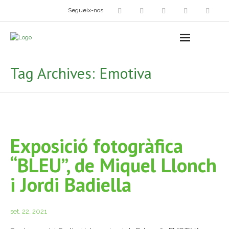
Segueix-nos
Arts plàstiques
- Grup d’Artistes Plàstics i Visuals
Tag Archives:
Emotiva
- Exposicions
- Fira del Dibuix
- Taller dels Amics Menuts
Exposició fotogràfica
- Espai Niu – Residències artístiques
“BLEU”, de Miquel Llonch
Grup Fotogràfic
i Jordi Badiella
Cine-Club
set. 22, 2021
Grup de Teatre