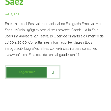
Sáez
set. 7, 2021
En el marc del Festival Internacional de Fotografia Emotiva, Mar
Sáez (Múrcia, 1983) exposa el seu projecte “Gabriel”. A la Sala
Joaquim Alavedra (c/ Teatre, 2) Obert de dimarts a diumenge de
18:00 a 20:00. Consulta més informació. Per dates i llocs
inauguració, biografies, altres conferències i tallers consulteu
: www.xafat.cat Els socis de l’entitat gaudeixen […]
Llegeix més