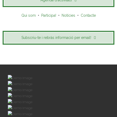
Agenda d'activitats
Qui som
•
Participa!
•
Notícies
•
Contacte
Subscriu-te i rebràs informació per email!