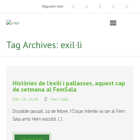
Segueix-nos
Arts plàstiques
- Grup d’Artistes Plàstics i Visuals
Tag Archives:
exil·li
- Exposicions
- Fira del Dibuix
- Taller dels Amics Menuts
Històries de l’exili i pallasses, aquest cap
de setmana al FemSala
- Espai Niu – Residències artístiques
febr. 26, 2018
Fem Sala
Grup Fotogràfic
Dissabte passat, 24 de febrer, l’Òscar Intente va ser al Fem
Sala amb Hem escollit, […]
Cine-Club
Grup de Teatre
Llegeix més