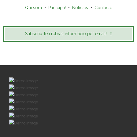
Qui som
•
Participa!
•
Notícies
•
Contacte
Subscriu-te i rebràs informació per email!