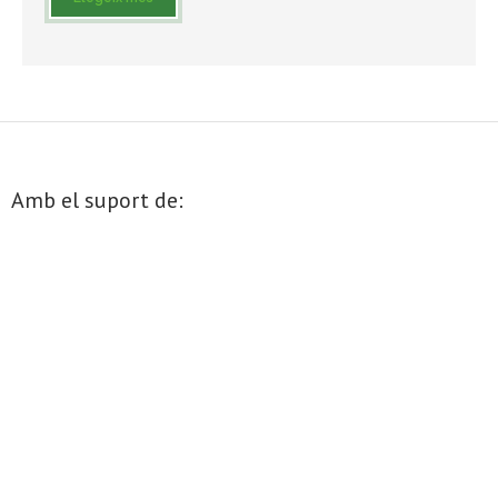
- Muntatges presentats
Jazz Terrassa
- Nova Jazz Cava
- Festival Jazz Terrassa
Amb el suport de:
Música clàssica i coral
- Cor Montserrat
- Coral Ohana
- Concerts
- Concurs Montserrat Alavedra
Literatura i debat