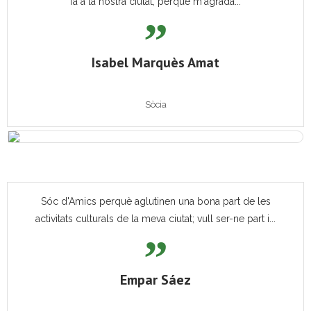
fa a la nostra ciutat, perquè m'agrada...
Isabel Marquès Amat
Sòcia
Sóc d'Amics perquè aglutinen una bona part de les
activitats culturals de la meva ciutat; vull ser-ne part i...
Empar Sáez