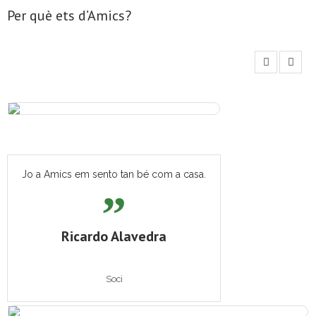
Per què ets d’Amics?
- Mirall de Glaç
- Grup d’Opinió
- Escola de Literatura de Terrassa
- Laboratori Creatiu
Jo a Amics em sento tan bé com a casa.
Ricardo Alavedra
Soci